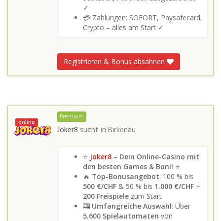
✓
💳 Zahlungen: SOFORT, Paysafecard,
Crypto – alles am Start ✓
Registrieren & Bonus absahnen
Premium
online
Joker8
sucht in
Birkenau
⭐
Joker8
– Dein Online-Casino mit
den besten Games & Boni!
⭐
🔥
Top-Bonusangebot
: 100 % bis
500 €/CHF
& 50 % bis
1.000 €/CHF
+
200 Freispiele
zum Start
🎰
Umfangreiche Auswahl
: Über
5.600 Spielautomaten
von