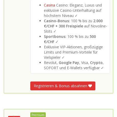
Casina
Casino: Eleganz, Luxus und
exklusive Casino-Unterhaltung auf
höchstem Niveau ✓
Casino-Bonus:
100 % bis zu
2.000
€/CHF + 300 Freispiele
auf Novoline-
Slots ✓
Sportbonus:
100 % bis zu
500
€/CHF
✓
Exklusive VIP-Aktionen, großzügige
Limits und Premium-Vorteile für
Vielspieler ✓
Revolut,
Google Pay
, Visa,
Crypto
,
SOFORT und E-Wallets verfügbar ✓
Registrieren & Bonus absahnen
Premium