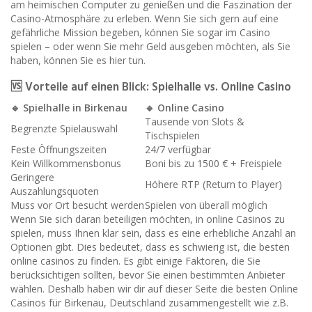
am heimischen Computer zu genießen und die Faszination der
Casino-Atmosphäre zu erleben. Wenn Sie sich gern auf eine
gefährliche Mission begeben, können Sie sogar im Casino
spielen – oder wenn Sie mehr Geld ausgeben möchten, als Sie
haben, können Sie es hier tun.
🆚 Vorteile auf einen Blick: Spielhalle vs. Online Casino
🔹
Spielhalle in Birkenau
🔹
Online Casino
Tausende von Slots &
Begrenzte Spielauswahl
Tischspielen
Feste Öffnungszeiten
24/7 verfügbar
Kein Willkommensbonus
Boni bis zu 1500 € + Freispiele
Geringere
Höhere RTP (Return to Player)
Auszahlungsquoten
Muss vor Ort besucht werden
Spielen von überall möglich
Wenn Sie sich daran beteiligen möchten, in online Casinos zu
spielen, muss Ihnen klar sein, dass es eine erhebliche Anzahl an
Optionen gibt. Dies bedeutet, dass es schwierig ist, die besten
online casinos zu finden. Es gibt einige Faktoren, die Sie
berücksichtigen sollten, bevor Sie einen bestimmten Anbieter
wählen. Deshalb haben wir dir auf dieser Seite die besten Online
Casinos für Birkenau, Deutschland zusammengestellt wie z.B.