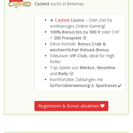
Cashed
sucht in
Birkenau
★
Cashed
Casino
– Dein Ziel für
erstklassiges Online-Gaming!
100% Bonus bis zu 500 €
oder CHF
+
200 Freispiele
🤑
Extra-Vorteile:
Bonus Crab &
wöchentlicher Reload-Bonus
Exklusiver
VIP-Club
, ideal für High
Roller
Top-Spiele von
Merkur
,
Novoline
und
Bally
🎲
Komfortable Zahlungen mit
Sofortüberweisung
&
Sparkasse
✔️
Registrieren & Bonus absahnen