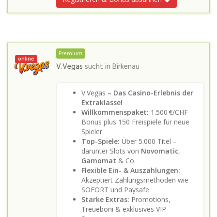
Premium
online
V.Vegas
sucht in
Birkenau
V.Vegas
– Das Casino-Erlebnis der
Extraklasse!
Willkommenspaket:
1.500 €/CHF
Bonus plus 150 Freispiele für neue
Spieler
Top-Spiele:
Über 5.000 Titel –
darunter Slots von
Novomatic
,
Gamomat
& Co.
Flexible Ein- & Auszahlungen:
Akzeptiert Zahlungsmethoden wie
SOFORT und Paysafe
Starke Extras:
Promotions,
Treueboni & exklusives VIP-