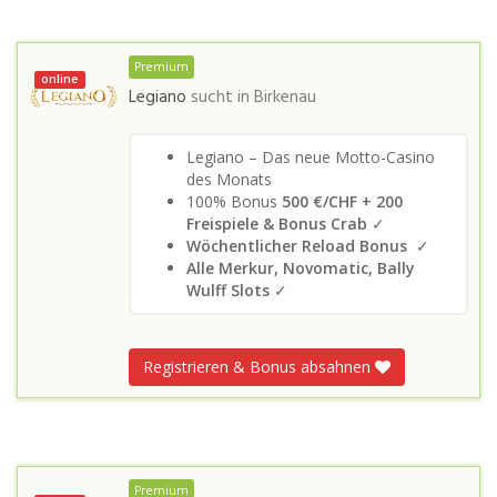
Premium
online
Legiano
sucht in
Birkenau
Legiano – Das neue Motto-Casino
des Monats
100% Bonus
500 €/CHF + 200
Freispiele & Bonus Crab
✓
Wöchentlicher Reload Bonus
✓
Alle Merkur, Novomatic, Bally
Wulff Slots
✓
Registrieren & Bonus absahnen
Premium