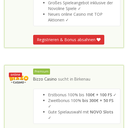
Großes Spieleangebot inklusive der
Novoline Spiele ✓
Neues online Casino mit TOP
Aktionen ✓
Registrieren & Bonus absahnen
Premium
online
Bizzo Casino
sucht in
Birkenau
Erstbonus 100% bis
100€ + 100 FS
✓
Zweitbonus 100%
bis 300€ + 50 FS
✓
Gute Spielauswahl mit
NOVO Slots
✓