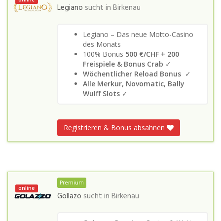
Legiano
sucht in
Birkenau
Legiano – Das neue Motto-Casino
des Monats
100% Bonus
500 €/CHF + 200
Freispiele & Bonus Crab
✓
Wöchentlicher Reload Bonus
✓
Alle Merkur, Novomatic, Bally
Wulff Slots
✓
Registrieren & Bonus absahnen
Premium
online
Gollazo
sucht in
Birkenau