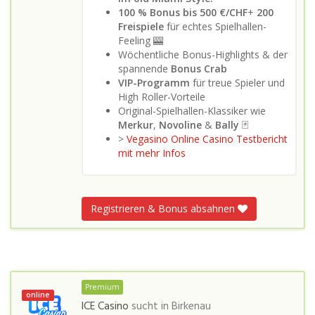
100 % Bonus bis 500 €/CHF
+
200
Freispiele
für echtes Spielhallen-
Feeling 🎰
Wöchentliche Bonus-Highlights & der
spannende
Bonus Crab
VIP-Programm
für treue Spieler und
High Roller-Vorteile
Original-Spielhallen-Klassiker wie
Merkur
,
Novoline
&
Bally
🃏
>
Vegasino Online Casino Testbericht
mit mehr Infos
Registrieren & Bonus absahnen
Premium
online
ICE Casino
sucht in
Birkenau