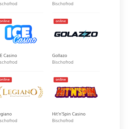
ischofrod
Bischofrod
online
online
CE Casino
Gollazo
ischofrod
Bischofrod
online
online
egiano
Hit’n’Spin Casino
ischofrod
Bischofrod