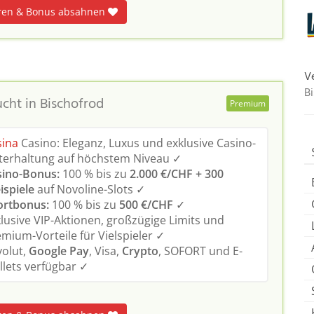
eren & Bonus absahnen
V
B
ucht in
Bischofrod
Premium
sina
Casino: Eleganz, Luxus und exklusive Casino-
terhaltung auf höchstem Niveau ✓
sino-Bonus:
100 % bis zu
2.000 €/CHF + 300
ispiele
auf Novoline-Slots ✓
ortbonus:
100 % bis zu
500 €/CHF
✓
lusive VIP-Aktionen, großzügige Limits und
mium-Vorteile für Vielspieler ✓
volut,
Google Pay
, Visa,
Crypto
, SOFORT und E-
lets verfügbar ✓