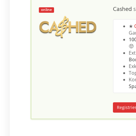
Cashed
s
online
★
Ga
10
🤑
Ext
Bo
Exk
To
Ko
Sp
Registri