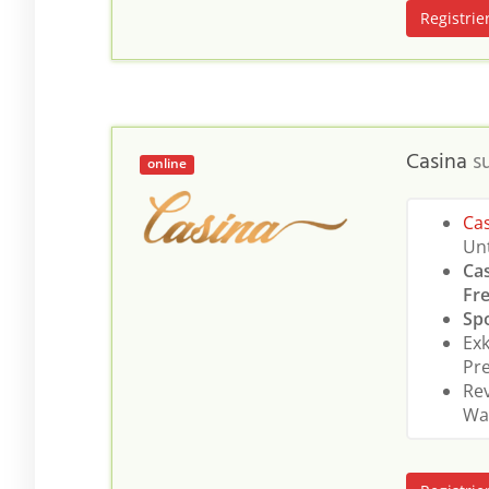
Registri
Casina
s
online
Ca
Un
Ca
Fre
Sp
Exk
Pre
Re
Wal