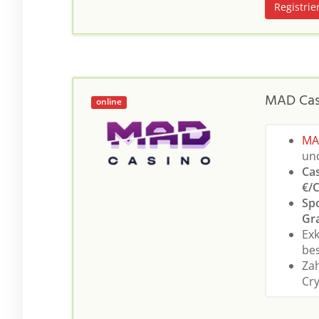
Registri
MAD Cas
online
MA
un
Ca
€/C
Sp
Gr
Exk
bes
Za
Cr