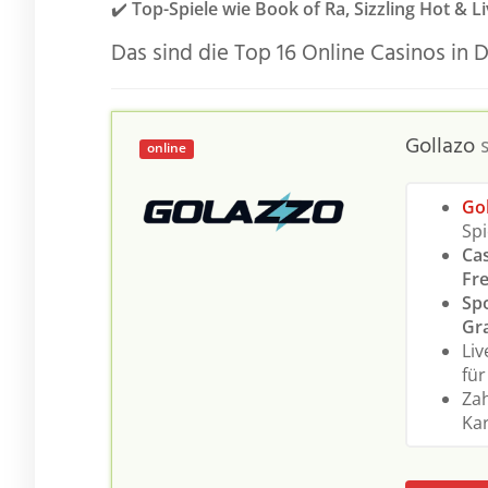
✔️
Top-Spiele wie Book of Ra, Sizzling Hot & L
Das sind die Top 16 Online Casinos in 
Gollazo
online
Go
Spi
Ca
Fre
Sp
Gr
Liv
für
Za
Kar