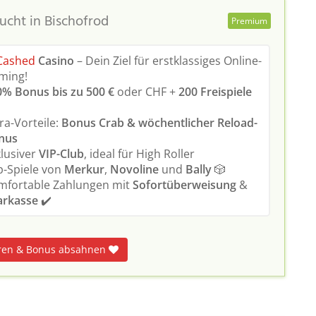
ucht in
Bischofrod
Premium
Cashed
Casino
– Dein Ziel für erstklassiges Online-
ming!
0% Bonus bis zu 500 €
oder CHF +
200 Freispiele
ra-Vorteile:
Bonus Crab & wöchentlicher Reload-
nus
lusiver
VIP-Club
, ideal für High Roller
p-Spiele von
Merkur
,
Novoline
und
Bally
🎲
mfortable Zahlungen mit
Sofortüberweisung
&
arkasse
✔️
eren & Bonus absahnen