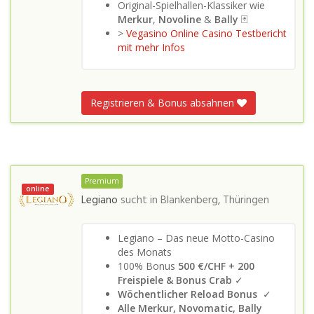
Original-Spielhallen-Klassiker wie
Merkur
,
Novoline
&
Bally
🃏
>
Vegasino Online Casino Testbericht
mit mehr Infos
Registrieren & Bonus absahnen
Premium
online
Legiano
sucht in
Blankenberg, Thüringen
Legiano – Das neue Motto-Casino
des Monats
100% Bonus
500 €/CHF + 200
Freispiele & Bonus Crab
✓
Wöchentlicher Reload Bonus
✓
Alle Merkur, Novomatic, Bally