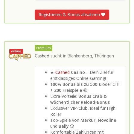
Registrieren & Bonus absahnen
Premium
online
Cashed
sucht in
Blankenberg, Thüringen
★
Cashed
Casino
– Dein Ziel für
erstklassiges Online-Gaming!
100% Bonus bis zu 500 €
oder CHF
+
200 Freispiele
🤑
Extra-Vorteile:
Bonus Crab &
wöchentlicher Reload-Bonus
Exklusiver
VIP-Club
, ideal für High
Roller
Top-Spiele von
Merkur
,
Novoline
und
Bally
🎲
Komfortable Zahlungen mit