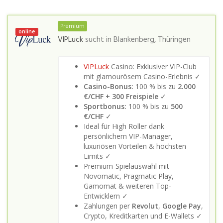
Premium
online
VIPLuck
sucht in
Blankenberg, Thüringen
VIPLuck
Casino: Exklusiver VIP-Club
mit glamourösem Casino-Erlebnis ✓
Casino-Bonus:
100 % bis zu
2.000
€/CHF + 300 Freispiele
✓
Sportbonus:
100 % bis zu
500
€/CHF
✓
Ideal für High Roller dank
persönlichem VIP-Manager,
luxuriösen Vorteilen & höchsten
Limits ✓
Premium-Spielauswahl mit
Novomatic, Pragmatic Play,
Gamomat & weiteren Top-
Entwicklern ✓
Zahlungen per
Revolut
,
Google Pay
,
Crypto, Kreditkarten und E-Wallets ✓