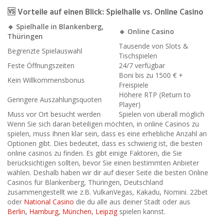
🆚 Vorteile auf einen Blick: Spielhalle vs. Online Casino
🔹
Spielhalle in Blankenberg,
🔹
Online Casino
Thüringen
Tausende von Slots &
Begrenzte Spielauswahl
Tischspielen
Feste Öffnungszeiten
24/7 verfügbar
Boni bis zu 1500 € +
Kein Willkommensbonus
Freispiele
Höhere RTP (Return to
Geringere Auszahlungsquoten
Player)
Muss vor Ort besucht werden
Spielen von überall möglich
Wenn Sie sich daran beteiligen möchten, in online Casinos zu
spielen, muss Ihnen klar sein, dass es eine erhebliche Anzahl an
Optionen gibt. Dies bedeutet, dass es schwierig ist, die besten
online casinos zu finden. Es gibt einige Faktoren, die Sie
berücksichtigen sollten, bevor Sie einen bestimmten Anbieter
wählen. Deshalb haben wir dir auf dieser Seite die besten Online
Casinos für Blankenberg, Thüringen, Deutschland
zusammengestellt wie z.B. VulkanVegas, Kakadu, Nomini. 22bet
oder
National Casino
die du alle aus deiner Stadt oder aus
Berlin
,
Hamburg
,
München,
Leipzig
spielen kannst.