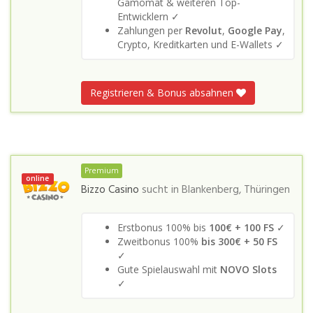
Gamomat & weiteren Top-
Entwicklern ✓
Zahlungen per
Revolut
,
Google Pay
,
Crypto, Kreditkarten und E-Wallets ✓
Registrieren & Bonus absahnen
Premium
online
Bizzo Casino
sucht in
Blankenberg, Thüringen
Erstbonus 100% bis
100€ + 100 FS
✓
Zweitbonus 100%
bis 300€ + 50 FS
✓
Gute Spielauswahl mit
NOVO Slots
✓