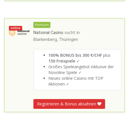
Premium
online
National Casino
sucht in
Blankenberg, Thüringen
100% BONUS bis 300 €/CHF
plus
150 Freispiele
✓
Großes Spieleangebot inklusive der
Novoline Spiele ✓
Neues online Casino mit TOP
Aktionen ✓
Registrieren & Bonus absahnen