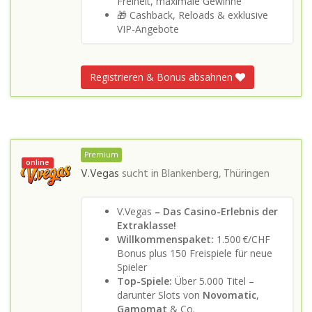
Freiheit, maximale Gewinne
🎁 Cashback, Reloads & exklusive
VIP-Angebote
Registrieren & Bonus absahnen
Premium
online
V.Vegas
sucht in
Blankenberg, Thüringen
V.Vegas
– Das Casino-Erlebnis der
Extraklasse!
Willkommenspaket:
1.500 €/CHF
Bonus plus 150 Freispiele für neue
Spieler
Top-Spiele:
Über 5.000 Titel –
darunter Slots von
Novomatic
,
Gamomat
& Co.