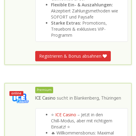
Flexible Ein- & Auszahlungen:
Akzeptiert Zahlungsmethoden wie
SOFORT und Paysafe
Starke Extras:
Promotions,
Treueboni & exklusives VIP-
Programm
Registrieren & Bonus absahnen
Premium
online
ICE Casino
sucht in
Blankenberg, Thüringen
⭐
ICE Casino
– Jetzt in den
Chill‑Modus, aber mit richtigem
Einsatz! ⭐
🔥 Willkommensbonus: Maximal