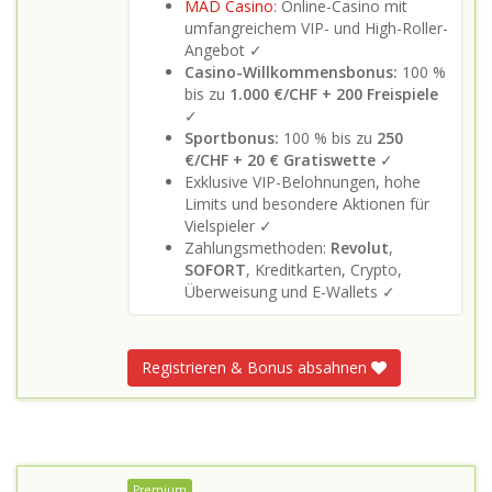
MAD Casino
: Online-Casino mit
umfangreichem VIP- und High-Roller-
Angebot ✓
Casino-Willkommensbonus:
100 %
bis zu
1.000 €/CHF + 200 Freispiele
✓
Sportbonus:
100 % bis zu
250
€/CHF + 20 € Gratiswette
✓
Exklusive VIP-Belohnungen, hohe
Limits und besondere Aktionen für
Vielspieler ✓
Zahlungsmethoden:
Revolut
,
SOFORT
, Kreditkarten, Crypto,
Überweisung und E-Wallets ✓
Registrieren & Bonus absahnen
Premium