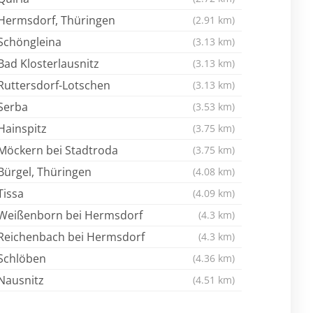
Hermsdorf, Thüringen
(2.91 km)
Schöngleina
(3.13 km)
Bad Klosterlausnitz
(3.13 km)
Ruttersdorf-Lotschen
(3.13 km)
Serba
(3.53 km)
Hainspitz
(3.75 km)
Möckern bei Stadtroda
(3.75 km)
Bürgel, Thüringen
(4.08 km)
Tissa
(4.09 km)
Weißenborn bei Hermsdorf
(4.3 km)
Reichenbach bei Hermsdorf
(4.3 km)
Schlöben
(4.36 km)
Nausnitz
(4.51 km)