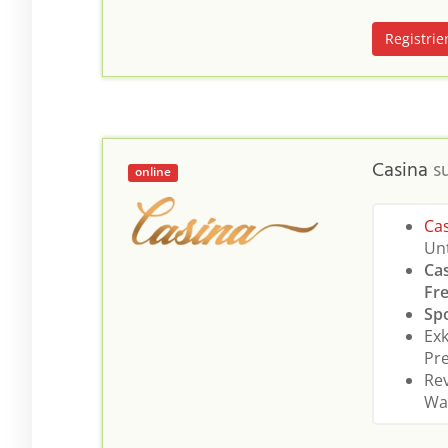
Registri
Casina
s
online
Ca
Un
Ca
Fre
Sp
Exk
Pre
Re
Wal