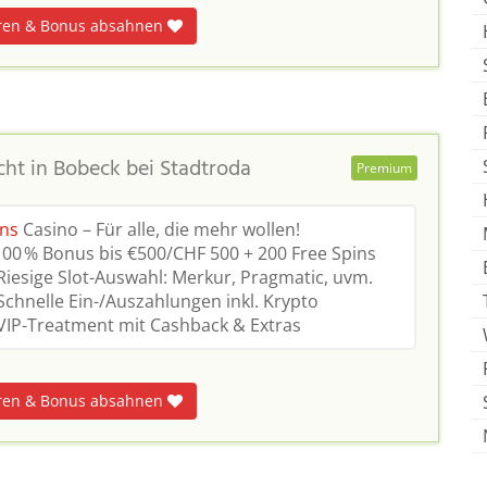
eren & Bonus absahnen
cht in
Bobeck bei Stadtroda
Premium
ns
Casino – Für alle, die mehr wollen!
00 % Bonus bis €500/CHF 500 + 200 Free Spins
Riesige Slot-Auswahl: Merkur, Pragmatic, uvm.
Schnelle Ein-/Auszahlungen inkl. Krypto
VIP-Treatment mit Cashback & Extras
eren & Bonus absahnen