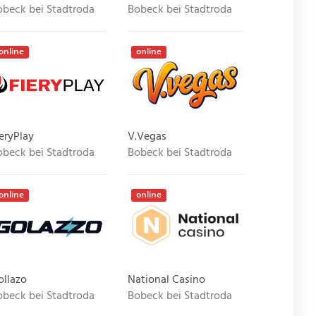
obeck bei Stadtroda
Bobeck bei Stadtroda
online
online
eryPlay
V.Vegas
obeck bei Stadtroda
Bobeck bei Stadtroda
online
online
ollazo
National Casino
obeck bei Stadtroda
Bobeck bei Stadtroda