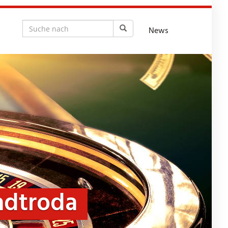
News
adtroda