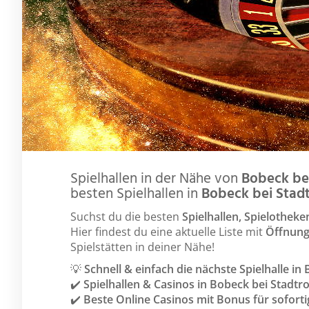
Spielhallen in der Nähe von
Bobeck be
besten Spielhallen in
Bobeck bei Stad
Suchst du die besten
Spielhallen, Spielothek
Hier findest du eine aktuelle Liste mit
Öffnung
Spielstätten in deiner Nähe!
💡
Schnell & einfach die nächste Spielhalle in
✔️
Spielhallen & Casinos in Bobeck bei Stadtr
✔️
Beste Online Casinos mit Bonus für sofort