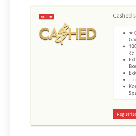
Cashed
s
online
★
Ga
10
🤑
Ext
Bo
Exk
To
Ko
Sp
Registri