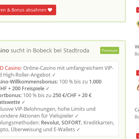
eren & Bonus absahnen
W
ino
sucht in
Bobeck bei Stadtroda
Premium
B
D Casino
: Online-Casino mit umfangreichem VIP-
d High-Roller-Angebot ✓
sino-Willkommensbonus:
100 % bis zu
1.000
HF + 200 Freispiele
✓
ortbonus:
100 % bis zu
250 €/CHF + 20 €
atiswette
✓
lusive VIP-Belohnungen, hohe Limits und
C
ondere Aktionen für Vielspieler ✓
B
hlungsmethoden:
Revolut
,
SOFORT
, Kreditkarten,
ypto, Überweisung und E-Wallets ✓