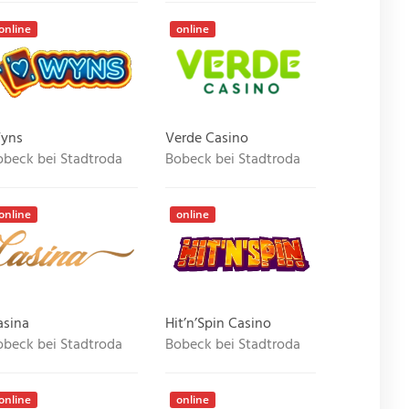
online
online
yns
Verde Casino
obeck bei Stadtroda
Bobeck bei Stadtroda
online
online
asina
Hit’n’Spin Casino
obeck bei Stadtroda
Bobeck bei Stadtroda
online
online