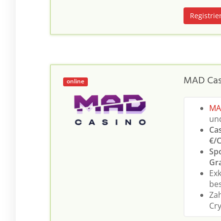
Registri
MAD Cas
online
MA
un
Ca
€/C
Sp
Gr
Exk
bes
Za
Cr