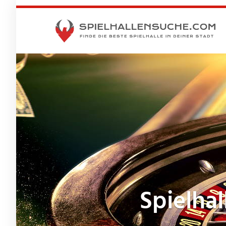
Skip
to
main
content
Spielhal