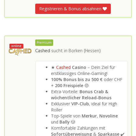
Registrieren & Bonus absahnen
Premium
online
Cashed
sucht in
Borken (Hessen)
★
Cashed
Casino
– Dein Ziel für
erstklassiges Online-Gaming!
100% Bonus bis zu 500 €
oder CHF
+
200 Freispiele
🤑
Extra-Vorteile:
Bonus Crab &
wöchentlicher Reload-Bonus
Exklusiver
VIP-Club
, ideal für High
Roller
Top-Spiele von
Merkur
,
Novoline
und
Bally
🎲
Komfortable Zahlungen mit
Sofortüberweisung
&
Sparkasse
✔️