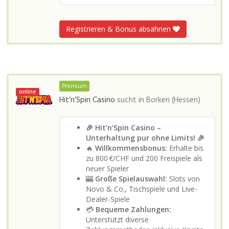
Registrieren & Bonus absahnen
Premium
online
Hit’n’Spin Casino
sucht in
Borken (Hessen)
🎉 Hit’n’Spin Casino –
Unterhaltung pur ohne Limits! 🎉
🔥
Willkommensbonus:
Erhalte bis
zu 800 €/CHF und 200 Freispiele als
neuer Spieler
🎰
Große Spielauswahl:
Slots von
Novo & Co., Tischspiele und Live-
Dealer-Spiele
💳
Bequeme Zahlungen:
Unterstützt diverse