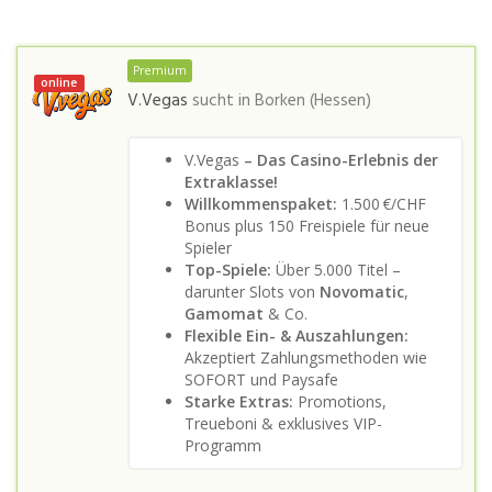
Premium
online
V.Vegas
sucht in
Borken (Hessen)
V.Vegas
– Das Casino-Erlebnis der
Extraklasse!
Willkommenspaket:
1.500 €/CHF
Bonus plus 150 Freispiele für neue
Spieler
Top-Spiele:
Über 5.000 Titel –
darunter Slots von
Novomatic
,
Gamomat
& Co.
Flexible Ein- & Auszahlungen:
Akzeptiert Zahlungsmethoden wie
SOFORT und Paysafe
Starke Extras:
Promotions,
Treueboni & exklusives VIP-
Programm