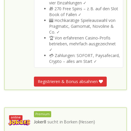
vier Einzahlungen ✓
🎁 270 Free Spins – z. B. auf den Slot
Book of Fallen ✓
🎰 Hochkarätige Spieleauswahl von
Pragmatic, Gamomat, Novoline &
Co. ✓
🏆 Von erfahrenen Casino‑Profis
betrieben, mehrfach ausgezeichnet
✓
💳 Zahlungen: SOFORT, Paysafecard,
Crypto – alles am Start ✓
Registrieren & Bonus absahnen
Premium
online
Joker8
sucht in
Borken (Hessen)