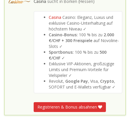
Casina
sucht in
Borken (Hessen)
Casina
Casino: Eleganz, Luxus und
exklusive Casino-Unterhaltung auf
höchstem Niveau ✓
Casino-Bonus:
100 % bis zu
2.000
€/CHF + 300 Freispiele
auf Novoline-
Slots ✓
Sportbonus:
100 % bis zu
500
€/CHF
✓
Exklusive VIP-Aktionen, großzügige
Limits und Premium-Vorteile für
Vielspieler ✓
Revolut,
Google Pay
, Visa,
Crypto
,
SOFORT und E-Wallets verfügbar ✓
Registrieren & Bonus absahnen