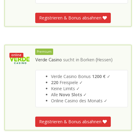
Registrieren & Bonus absahnen
Premium
online
Verde Casino
sucht in
Borken (Hessen)
Verde Casino Bonus
1200 €
✓
220
Freispiele ✓
Keine Limits ✓
Alle
Novo Slots
✓
Online Casino des Monats ✓
Registrieren & Bonus absahnen