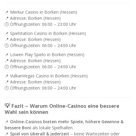
📌 Merkur Casino in Borken (Hessen)
📍 Adresse: Borken (Hessen)
🕒 Öffnungszeiten: 06:00 – 23:00 Uhr
📌 Spielstation Casino in Borken (Hessen)
📍 Adresse: Borken (Hessen)
🕒 Öffnungszeiten: 06:00 – 24:00 Uhr
📌 Löwen Play Spielo in Borken (Hessen)
📍 Adresse: Borken (Hessen)
🕒 Öffnungszeiten: 06:00 – 24:00 Uhr
📌 VulkanVegas Casino in Borken (Hessen)
📍 Adresse: Borken (Hessen)
🕒 Öffnungszeiten: 06:00 – 24:00 Uhr
💡 Fazit – Warum Online-Casinos eine bessere
Wahl sein können
📌
Online-Casinos bieten mehr Spiele, höhere Gewinne &
bessere Boni
als lokale Spielhallen.
📌
Spiel von überall & jederzeit
– keine Wartezeiten oder