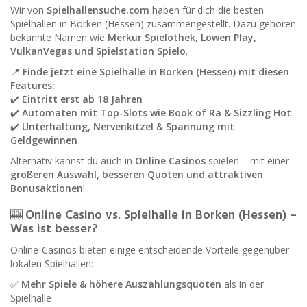
Wir von
Spielhallensuche.com
haben für dich die besten
Spielhallen in Borken (Hessen) zusammengestellt. Dazu gehören
bekannte Namen wie
Merkur Spielothek, Löwen Play,
VulkanVegas und Spielstation Spielo
.
📍
Finde jetzt eine Spielhalle in Borken (Hessen) mit diesen
Features:
✔️
Eintritt erst ab 18 Jahren
✔️
Automaten mit Top-Slots wie Book of Ra & Sizzling Hot
✔️
Unterhaltung, Nervenkitzel & Spannung mit
Geldgewinnen
Alternativ kannst du auch in
Online Casinos
spielen – mit einer
größeren Auswahl, besseren Quoten und attraktiven
Bonusaktionen
!
🎰
Online Casino vs. Spielhalle in Borken (Hessen) –
Was ist besser?
Online-Casinos bieten einige entscheidende Vorteile gegenüber
lokalen Spielhallen:
✅
Mehr Spiele & höhere Auszahlungsquoten
als in der
Spielhalle