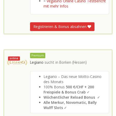
>
Vegasino Online Casino Testbericht
mit mehr Infos
Registrieren & Bonus absahnen
Premium
online
Legiano
sucht in
Borken (Hessen)
Legiano – Das neue Motto-Casino
des Monats
100% Bonus
500 €/CHF + 200
Freispiele & Bonus Crab
✓
Wöchentlicher Reload Bonus
✓
Alle Merkur, Novomatic, Bally
Wulff Slots
✓