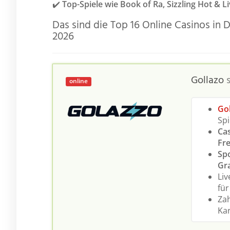
✔️
Top-Spiele wie Book of Ra, Sizzling Hot & L
Das sind die Top 16 Online Casinos in 
2026
Gollazo
online
Go
Spi
Ca
Fre
Sp
Gr
Liv
für
Za
Kar