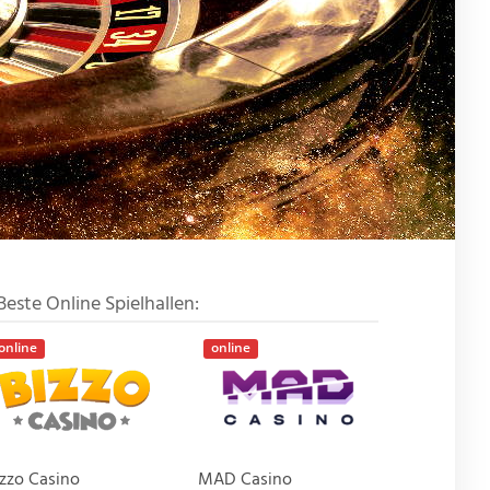
Beste Online Spielhallen:
online
online
izzo Casino
MAD Casino