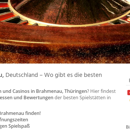
u,
Deutschland – Wo gibt es die besten
en und Casinos in Brahmenau, Thüringen
? Hier findest
ressen und Bewertungen
der besten Spielstätten in
n Brahmenau finden!
ffnungszeiten
igen Spielspaß
B