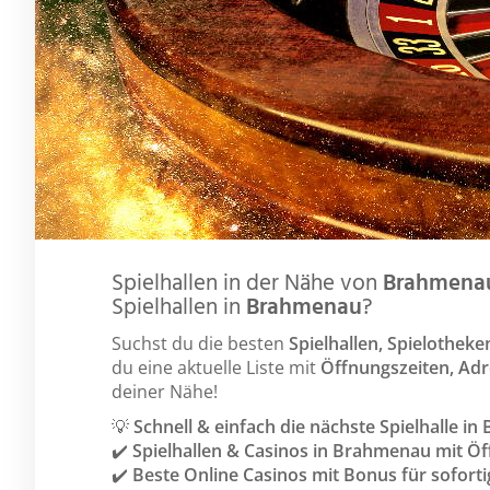
Spielhallen in der Nähe von
Brahmena
Spielhallen in
Brahmenau
?
Suchst du die besten
Spielhallen, Spielothek
du eine aktuelle Liste mit
Öffnungszeiten, Ad
deiner Nähe!
💡
Schnell & einfach die nächste Spielhalle i
✔️
Spielhallen & Casinos in Brahmenau mit Ö
✔️
Beste Online Casinos mit Bonus für sofort