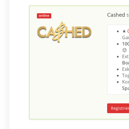
Cashed
s
online
★
Ga
10
🤑
Ext
Bo
Exk
To
Ko
Sp
Registri