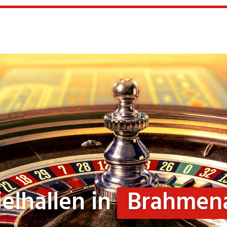
ielhallen in
Brahmen