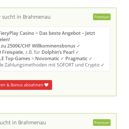
y
sucht in
Brahmenau
Premium
FieryPlay Casino
>
Das beste Angebot – Jetzt
elen!
s zu 2500€/CHF Willkommensbonus
✓
 Freispiele
, z.B. für
Dolphin’s Pearl
✓
LE Top-Games
>
Novomatic
✓
Pragmatic
✓
ele Zahlungsmethoden mit SOFORT und Crypto ✓
eren & Bonus absahnen
ucht in
Brahmenau
Premium