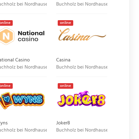
uchholz bei Nordhausen
Buchholz bei Nordhausen
online
online
ational Casino
Casina
uchholz bei Nordhausen
Buchholz bei Nordhausen
online
online
yns
Joker8
uchholz bei Nordhausen
Buchholz bei Nordhausen