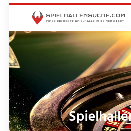
Skip
to
main
content
Spielhalle