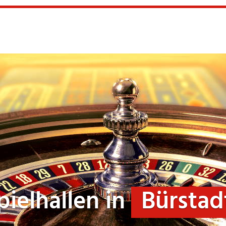
pielhallen in
Bürstad