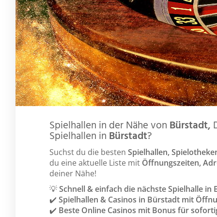
Spielhallen in der Nähe von
Bürstadt,
Spielhallen in
Bürstadt
?
Suchst du die besten
Spielhallen, Spielothek
du eine aktuelle Liste mit
Öffnungszeiten, Ad
deiner Nähe!
💡
Schnell & einfach die nächste Spielhalle in 
✔️
Spielhallen & Casinos in Bürstadt mit Öffn
✔️
Beste Online Casinos mit Bonus für sofort