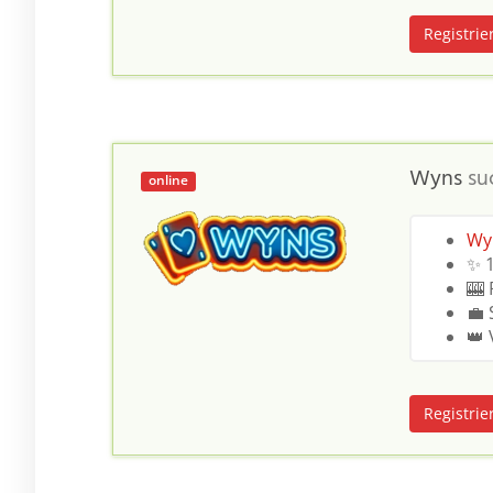
Registri
Wyns
su
online
Wy
✨ 1
🎰 
💼 
👑 
Registri