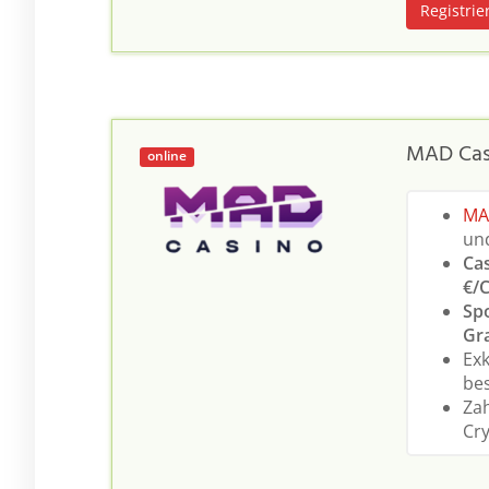
Registri
MAD Cas
online
MA
un
Ca
€/C
Sp
Gr
Exk
bes
Za
Cr