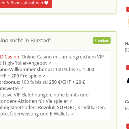
eren & Bonus absahnen
ino
sucht in
Bürstadt
Premium
N
B
D Casino
: Online-Casino mit umfangreichem VIP-
d High-Roller-Angebot ✓
sino-Willkommensbonus:
100 % bis zu
1.000
HF + 200 Freispiele
✓
ortbonus:
100 % bis zu
250 €/CHF + 20 €
atiswette
✓
lusive VIP-Belohnungen, hohe Limits und
ondere Aktionen für Vielspieler ✓
G
hlungsmethoden:
Revolut
,
SOFORT
, Kreditkarten,
B
ypto, Überweisung und E-Wallets ✓