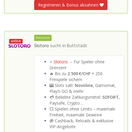
Registrieren & Bonus absahnen
Premium
online
Slotoro
sucht in
Buttstädt
⭐
Slotoro
– Für Spieler ohne
Grenzen!
🔥 Bis zu
2.500 €/CHF
+ 250
Freispiele sichern
🎰 Slots satt:
Novoline
, Gamomat,
Play’n GO & mehr
💳 Beliebte Zahlungsmittel:
SOFORT
,
Paysafe, Crypto…
💥 Spielen ohne Limits – maximale
Freiheit, maximale Gewinne
🎁 Cashback, Reloads & exklusive
VIP-Angebote