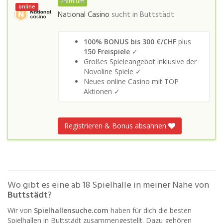
Premium
online
National Casino
sucht in
Buttstädt
100% BONUS bis 300 €/CHF
plus
150 Freispiele
✓
Großes Spieleangebot inklusive der
Novoline Spiele ✓
Neues online Casino mit TOP
Aktionen ✓
Registrieren & Bonus absahnen
Wo gibt es eine ab 18 Spielhalle in meiner Nähe von
Buttstädt
?
Wir von
Spielhallensuche.com
haben für dich die besten
Spielhallen in Buttstädt zusammengestellt. Dazu gehören