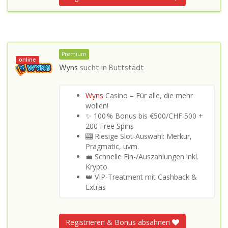
Premium
online
Wyns
sucht in
Buttstädt
Wyns
Casino – Für alle, die mehr
wollen!
✨ 100 % Bonus bis €500/CHF 500 +
200 Free Spins
🎰 Riesige Slot-Auswahl: Merkur,
Pragmatic, uvm.
💼 Schnelle Ein-/Auszahlungen inkl.
Krypto
👑 VIP-Treatment mit Cashback &
Extras
Registrieren & Bonus absahnen