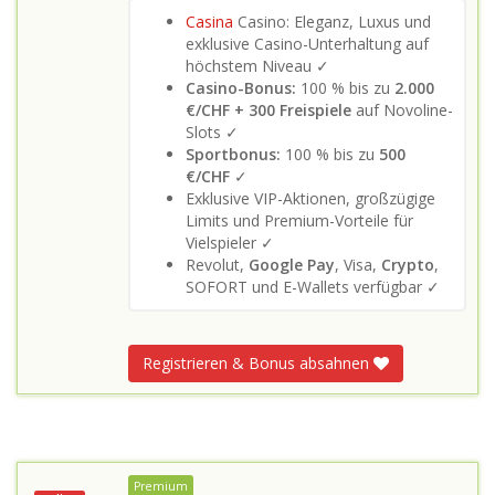
Casina
Casino: Eleganz, Luxus und
exklusive Casino-Unterhaltung auf
höchstem Niveau ✓
Casino-Bonus:
100 % bis zu
2.000
€/CHF + 300 Freispiele
auf Novoline-
Slots ✓
Sportbonus:
100 % bis zu
500
€/CHF
✓
Exklusive VIP-Aktionen, großzügige
Limits und Premium-Vorteile für
Vielspieler ✓
Revolut,
Google Pay
, Visa,
Crypto
,
SOFORT und E-Wallets verfügbar ✓
Registrieren & Bonus absahnen
Premium