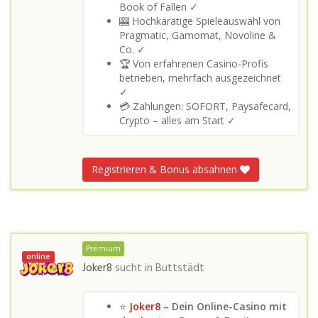
Book of Fallen ✓
🎰 Hochkarätige Spieleauswahl von
Pragmatic, Gamomat, Novoline &
Co. ✓
🏆 Von erfahrenen Casino‑Profis
betrieben, mehrfach ausgezeichnet
✓
💳 Zahlungen: SOFORT, Paysafecard,
Crypto – alles am Start ✓
Registrieren & Bonus absahnen
Premium
online
Joker8
sucht in
Buttstädt
⭐
Joker8
– Dein Online-Casino mit