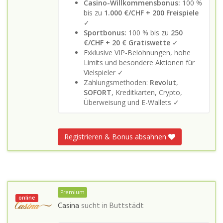
Casino-Willkommensbonus:
100 %
bis zu
1.000 €/CHF + 200 Freispiele
✓
Sportbonus:
100 % bis zu
250
€/CHF + 20 € Gratiswette
✓
Exklusive VIP-Belohnungen, hohe
Limits und besondere Aktionen für
Vielspieler ✓
Zahlungsmethoden:
Revolut
,
SOFORT
, Kreditkarten, Crypto,
Überweisung und E-Wallets ✓
Registrieren & Bonus absahnen
Premium
online
Casina
sucht in
Buttstädt