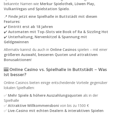
bekannte Namen wie
Merkur Spielothek, Löwen Play,
VulkanVegas und Spielstation Spielo
.
📍
Finde jetzt eine Spielhalle in Buttstädt mit diesen
Features:
✔️
Eintritt erst ab 18 Jahren
✔️
Automaten mit Top-Slots wie Book of Ra & Sizzling Hot
✔️
Unterhaltung, Nervenkitzel & Spannung mit
Geldgewinnen
Alternativ kannst du auch in
Online Casinos
spielen – mit einer
größeren Auswahl, besseren Quoten und attraktiven
Bonusaktionen
!
🎰
Online Casino vs. Spielhalle in Buttstädt – Was
ist besser?
Online-Casinos bieten einige entscheidende Vorteile gegenüber
lokalen Spielhallen:
✅
Mehr Spiele & höhere Auszahlungsquoten
als in der
Spielhalle
✅
Attraktive Willkommensboni
von bis zu 1500 €
✅
Live-Casino mit echten Dealern & interaktiven Spielen