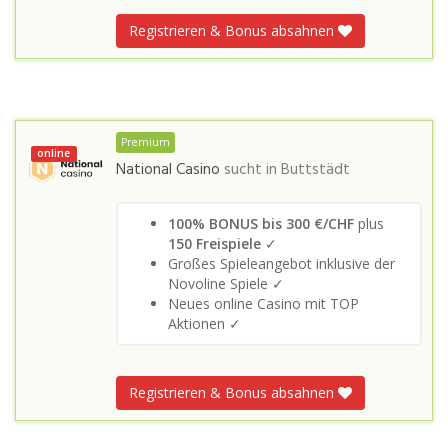
Registrieren & Bonus absahnen
Premium
online
National Casino
sucht in
Buttstädt
100% BONUS bis 300 €/CHF
plus
150 Freispiele
✓
Großes Spieleangebot inklusive der
Novoline Spiele ✓
Neues online Casino mit TOP
Aktionen ✓
Registrieren & Bonus absahnen