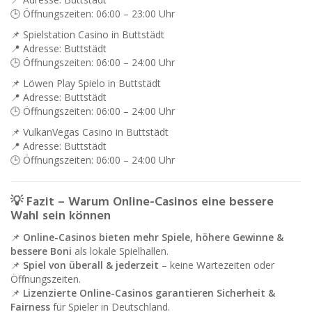
🕒 Öffnungszeiten: 06:00 – 23:00 Uhr
📌 Spielstation Casino in Buttstädt
📍 Adresse: Buttstädt
🕒 Öffnungszeiten: 06:00 – 24:00 Uhr
📌 Löwen Play Spielo in Buttstädt
📍 Adresse: Buttstädt
🕒 Öffnungszeiten: 06:00 – 24:00 Uhr
📌 VulkanVegas Casino in Buttstädt
📍 Adresse: Buttstädt
🕒 Öffnungszeiten: 06:00 – 24:00 Uhr
💡 Fazit – Warum Online-Casinos eine bessere
Wahl sein können
📌
Online-Casinos bieten mehr Spiele, höhere Gewinne &
bessere Boni
als lokale Spielhallen.
📌
Spiel von überall & jederzeit
– keine Wartezeiten oder
Öffnungszeiten.
📌
Lizenzierte Online-Casinos garantieren Sicherheit &
Fairness
für Spieler in Deutschland.