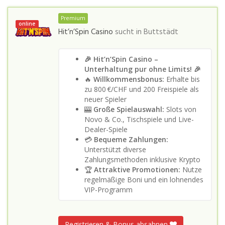
Premium
online
Hit’n’Spin Casino
sucht in
Buttstädt
🎉 Hit’n’Spin Casino –
Unterhaltung pur ohne Limits! 🎉
🔥
Willkommensbonus:
Erhalte bis
zu 800 €/CHF und 200 Freispiele als
neuer Spieler
🎰
Große Spielauswahl:
Slots von
Novo & Co., Tischspiele und Live-
Dealer-Spiele
💳
Bequeme Zahlungen:
Unterstützt diverse
Zahlungsmethoden inklusive Krypto
🏆
Attraktive Promotionen:
Nutze
regelmäßige Boni und ein lohnendes
VIP-Programm
Registrieren & Bonus absahnen