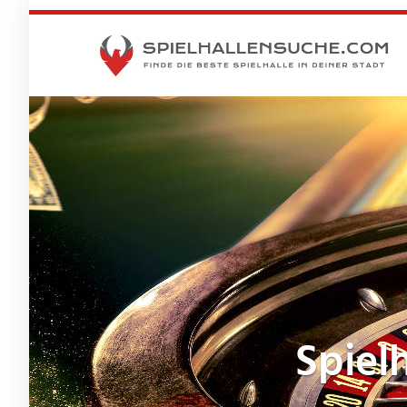
Skip
to
main
content
Spiel