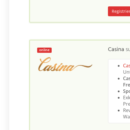
Registri
Casina
s
online
Ca
Un
Ca
Fre
Sp
Exk
Pre
Re
Wal