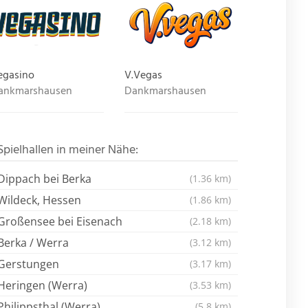
egasino
V.Vegas
ankmarshausen
Dankmarshausen
Spielhallen in meiner Nähe:
Dippach bei Berka
(1.36 km)
Wildeck, Hessen
(1.86 km)
Großensee bei Eisenach
(2.18 km)
Berka / Werra
(3.12 km)
Gerstungen
(3.17 km)
Heringen (Werra)
(3.53 km)
Philippsthal (Werra)
(5.8 km)