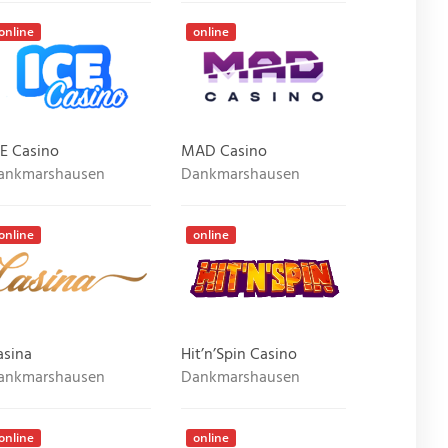
online
online
CE Casino
MAD Casino
ankmarshausen
Dankmarshausen
online
online
asina
Hit’n’Spin Casino
ankmarshausen
Dankmarshausen
online
online