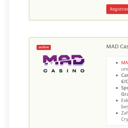
Registri
MAD Cas
online
MA
un
Ca
€/C
Sp
Gr
Exk
bes
Za
Cr