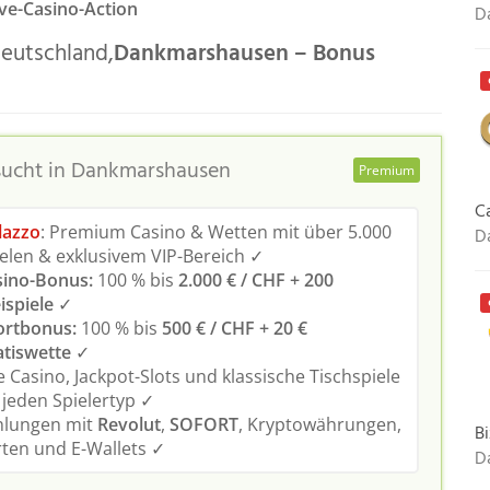
ive-Casino-Action
D
Deutschland,
Dankmarshausen – Bonus
sucht in
Dankmarshausen
Premium
C
lazzo
: Premium Casino & Wetten mit über 5.000
D
elen & exklusivem VIP-Bereich ✓
sino-Bonus:
100 % bis
2.000 € / CHF + 200
ispiele
✓
ortbonus:
100 % bis
500 € / CHF + 20 €
atiswette
✓
e Casino, Jackpot-Slots und klassische Tischspiele
 jeden Spielertyp ✓
hlungen mit
Revolut
,
SOFORT
, Kryptowährungen,
B
ten und E-Wallets ✓
D