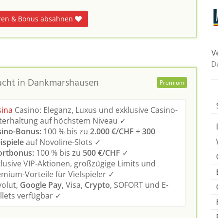
eren & Bonus absahnen
V
D
ucht in
Dankmarshausen
Premium
sina
Casino: Eleganz, Luxus und exklusive Casino-
terhaltung auf höchstem Niveau ✓
sino-Bonus:
100 % bis zu
2.000 €/CHF + 300
ispiele
auf Novoline-Slots ✓
ortbonus:
100 % bis zu
500 €/CHF
✓
lusive VIP-Aktionen, großzügige Limits und
mium-Vorteile für Vielspieler ✓
volut,
Google Pay
, Visa,
Crypto
, SOFORT und E-
lets verfügbar ✓