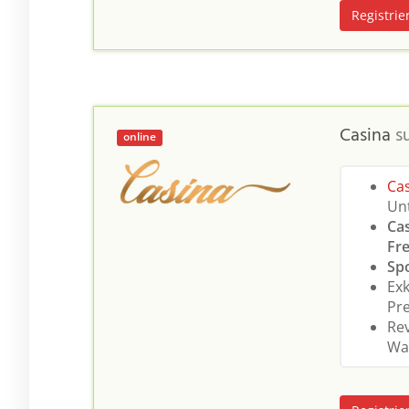
Registri
Casina
s
online
Ca
Un
Ca
Fre
Sp
Exk
Pre
Re
Wal