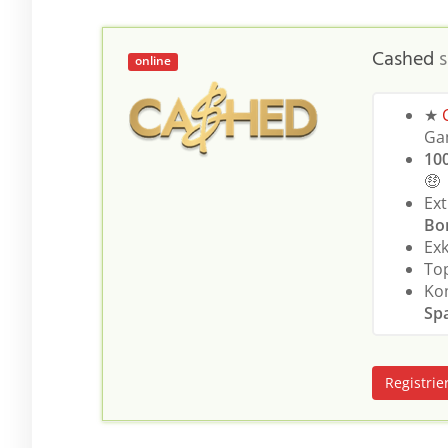
Cashed
s
online
★
Ga
10
🤑
Ext
Bo
Exk
To
Ko
Sp
Registri