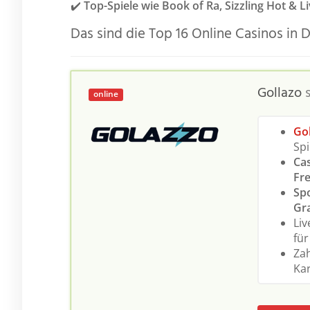
✔️
Top-Spiele wie Book of Ra, Sizzling Hot & L
Das sind die Top 16 Online Casinos in 
Gollazo
online
Go
Spi
Ca
Fre
Sp
Gr
Liv
für
Za
Kar