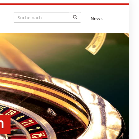
News
n