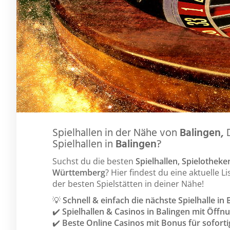
Spielhallen in der Nähe von
Balingen,
Spielhallen in
Balingen
?
Suchst du die besten
Spielhallen, Spielothek
Württemberg
? Hier findest du eine aktuelle L
der besten Spielstätten in deiner Nähe!
💡
Schnell & einfach die nächste Spielhalle in 
✔️
Spielhallen & Casinos in Balingen mit Öffn
✔️
Beste Online Casinos mit Bonus für sofort