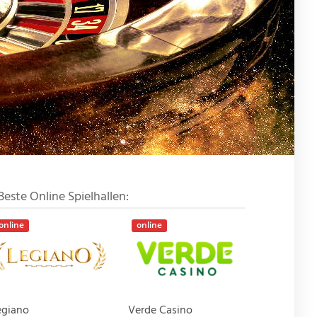
Beste Online Spielhallen:
online
online
egiano
Verde Casino