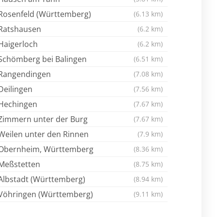
Rosenfeld (Württemberg)
(6.13 km)
Ratshausen
(6.2 km)
Haigerloch
(6.2 km)
Schömberg bei Balingen
(6.51 km)
Rangendingen
(7.08 km)
Deilingen
(7.56 km)
Hechingen
(7.67 km)
Zimmern unter der Burg
(7.67 km)
Weilen unter den Rinnen
(7.9 km)
Obernheim, Württemberg
(8.36 km)
Meßstetten
(8.75 km)
Albstadt (Württemberg)
(8.94 km)
Vöhringen (Württemberg)
(9.11 km)