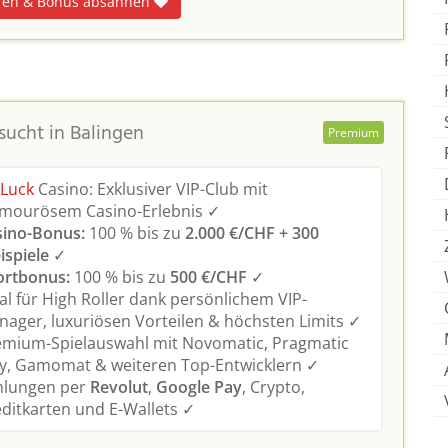
eren & Bonus absahnen
sucht in
Balingen
Premium
PLuck
Casino: Exklusiver VIP-Club mit
amourösem Casino-Erlebnis ✓
sino-Bonus:
100 % bis zu
2.000 €/CHF + 300
ispiele
✓
ortbonus:
100 % bis zu
500 €/CHF
✓
al für High Roller dank persönlichem VIP-
ager, luxuriösen Vorteilen & höchsten Limits ✓
emium-Spielauswahl mit Novomatic, Pragmatic
ay, Gamomat & weiteren Top-Entwicklern ✓
hlungen per
Revolut
,
Google Pay
, Crypto,
ditkarten und E-Wallets ✓