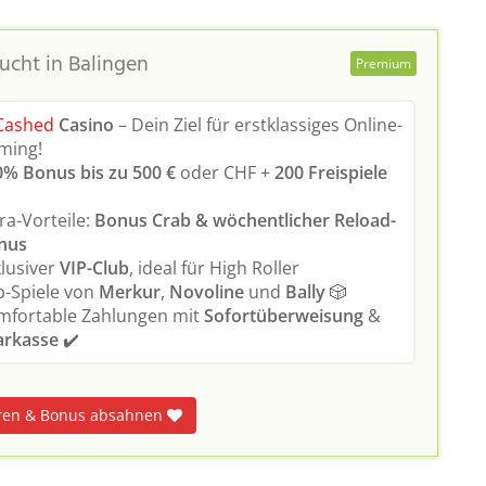
ucht in
Balingen
Premium
Cashed
Casino
– Dein Ziel für erstklassiges Online-
ming!
0% Bonus bis zu 500 €
oder CHF +
200 Freispiele
ra-Vorteile:
Bonus Crab & wöchentlicher Reload-
nus
lusiver
VIP-Club
, ideal für High Roller
p-Spiele von
Merkur
,
Novoline
und
Bally
🎲
mfortable Zahlungen mit
Sofortüberweisung
&
arkasse
✔️
eren & Bonus absahnen