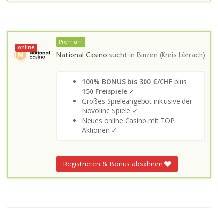
Premium
online
National Casino
sucht in
Binzen (Kreis Lörrach)
100% BONUS bis 300 €/CHF
plus
150 Freispiele
✓
Großes Spieleangebot inklusive der
Novoline Spiele ✓
Neues online Casino mit TOP
Aktionen ✓
Registrieren & Bonus absahnen