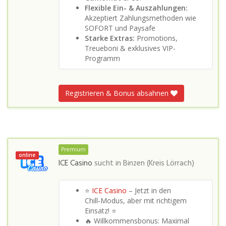
Flexible Ein- & Auszahlungen:
Akzeptiert Zahlungsmethoden wie
SOFORT und Paysafe
Starke Extras:
Promotions,
Treueboni & exklusives VIP-
Programm
Registrieren & Bonus absahnen
Premium
online
ICE Casino
sucht in
Binzen (Kreis Lörrach)
⭐
ICE Casino
– Jetzt in den
Chill‑Modus, aber mit richtigem
Einsatz! ⭐
🔥 Willkommensbonus: Maximal