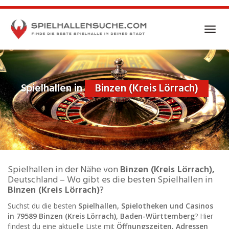
Skip
to
main
Toggl
content
navig
Spielhallen in
Binzen (Kreis Lörrach)
Spielhallen in der Nähe von
Binzen (Kreis Lörrach),
Deutschland – Wo gibt es die besten Spielhallen in
Binzen (Kreis Lörrach)
?
Suchst du die besten
Spielhallen, Spielotheken und Casinos
in 79589 Binzen (Kreis Lörrach), Baden-Württemberg
? Hier
findest du eine aktuelle Liste mit
Öffnungszeiten, Adressen