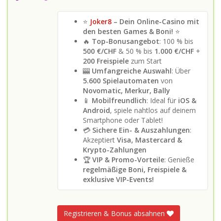
⭐
Joker8
– Dein Online-Casino mit
den besten Games & Boni!
⭐
🔥
Top-Bonusangebot
: 100 % bis
500 €/CHF
& 50 % bis
1.000 €/CHF
+
200 Freispiele
zum Start
🎰
Umfangreiche Auswahl
: Über
5.600 Spielautomaten
von
Novomatic, Merkur, Bally
📱
Mobilfreundlich
: Ideal für
iOS &
Android
, spiele nahtlos auf deinem
Smartphone oder Tablet!
💳
Sichere Ein- & Auszahlungen
:
Akzeptiert
Visa, Mastercard &
Krypto-Zahlungen
🏆
VIP & Promo-Vorteile
: Genieße
regelmäßige Boni, Freispiele &
exklusive VIP-Events!
Registrieren & Bonus absahnen