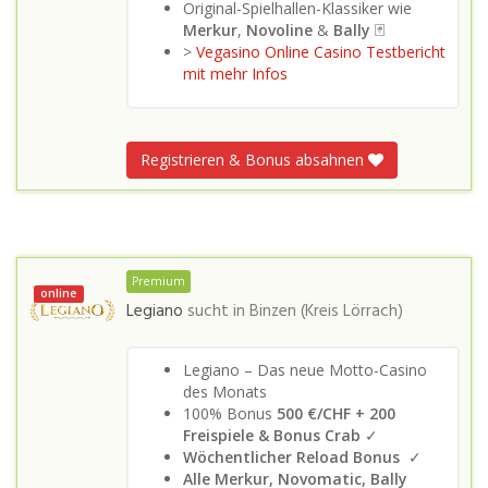
Original-Spielhallen-Klassiker wie
Merkur
,
Novoline
&
Bally
🃏
>
Vegasino Online Casino Testbericht
mit mehr Infos
Registrieren & Bonus absahnen
Premium
online
Legiano
sucht in
Binzen (Kreis Lörrach)
Legiano – Das neue Motto-Casino
des Monats
100% Bonus
500 €/CHF + 200
Freispiele & Bonus Crab
✓
Wöchentlicher Reload Bonus
✓
Alle Merkur, Novomatic, Bally