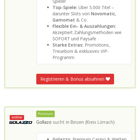
Spieler
Top-Spiele:
Über 5.000 Titel –
darunter Slots von
Novomatic
,
Gamomat
& Co.
Flexible Ein- & Auszahlungen:
Akzeptiert Zahlungsmethoden wie
SOFORT und Paysafe
Starke Extras:
Promotions,
Treueboni & exklusives VIP-
Programm
Registrieren & Bonus absahnen
Premium
online
Gollazo
sucht in
Binzen (Kreis Lörrach)
Golazzo
: Premium Casino & Wetten