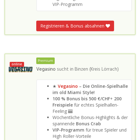
VIP-Programm
Registrieren & Bonus absahnen
Premium
online
Vegasino
sucht in
Binzen (Kreis Lörrach)
★
Vegasino
– Die Online-Spielhalle
im old Miami Style!
100 % Bonus bis 500 €/CHF
+
200
Freispiele
für echtes Spielhallen-
Feeling 🎰
Wöchentliche Bonus-Highlights & der
spannende
Bonus Crab
VIP-Programm
für treue Spieler und
High Roller-Vorteile