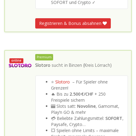
SOFORT und Crypto ✓
Registrieren & Bonus absahnen
Premium
online
Slotoro
sucht in
Binzen (Kreis Lörrach)
⭐
Slotoro
– Für Spieler ohne
Grenzen!
🔥 Bis zu
2.500 €/CHF
+ 250
Freispiele sichern
🎰 Slots satt:
Novoline
, Gamomat,
Play’n GO & mehr
💳 Beliebte Zahlungsmittel:
SOFORT
,
Paysafe, Crypto…
💥 Spielen ohne Limits – maximale