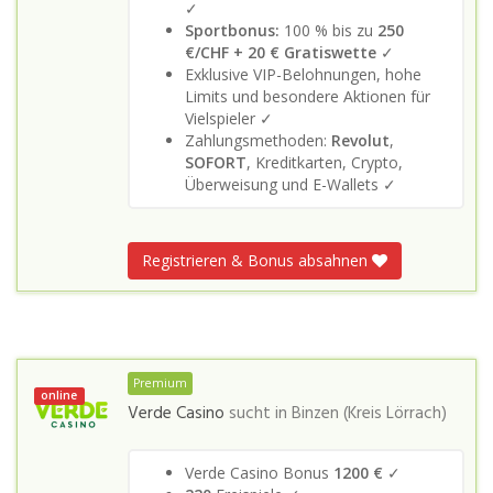
✓
Sportbonus:
100 % bis zu
250
€/CHF + 20 € Gratiswette
✓
Exklusive VIP-Belohnungen, hohe
Limits und besondere Aktionen für
Vielspieler ✓
Zahlungsmethoden:
Revolut
,
SOFORT
, Kreditkarten, Crypto,
Überweisung und E-Wallets ✓
Registrieren & Bonus absahnen
Premium
online
Verde Casino
sucht in
Binzen (Kreis Lörrach)
Verde Casino Bonus
1200 €
✓