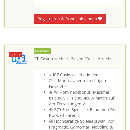
Registrieren & Bonus absahnen
Premium
online
ICE Casino
sucht in
Binzen (Kreis Lörrach)
⭐ ICE Casino – Jetzt in den
Chill‑Modus, aber mit richtigem
Einsatz! ⭐
🔥 Willkommensbonus: Maximal
€1.500/CHF 1.500, 450% Match auf
vier Einzahlungen ✓
🎁 270 Free Spins – z. B. auf den Slot
Book of Fallen ✓
🎰 Hochkarätige Spieleauswahl von
Pragmatic, Gamomat, Novoline &