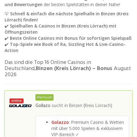
und Bewertungen
der besten Spielstätten in deiner Nähe!
💡
Schnell & einfach die nächste Spielhalle in Binzen (Kreis
Lörrach) finden!
✔️
Spielhallen & Casinos in Binzen (Kreis Lörrach) mit
Öffnungszeiten
✔️
Beste Online Casinos mit Bonus für sofortigen Spielspaß
✔️
Top-Spiele wie Book of Ra, Sizzling Hot & Live-Casino-
Action
Das sind die Top 16 Online Casinos in
Deutschland,
Binzen (Kreis Lörrach) – Bonus
August
2026
Premium
online
Gollazo
sucht in
Binzen (Kreis Lörrach)
Golazzo
: Premium Casino & Wetten
mit über 5.000 Spielen & exklusivem
VIP-Bereich ✓