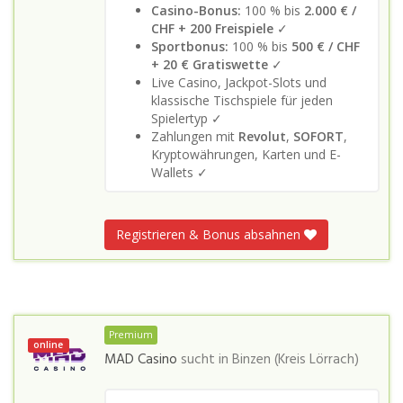
Casino-Bonus:
100 % bis
2.000 € /
CHF + 200 Freispiele
✓
Sportbonus:
100 % bis
500 € / CHF
+ 20 € Gratiswette
✓
Live Casino, Jackpot-Slots und
klassische Tischspiele für jeden
Spielertyp ✓
Zahlungen mit
Revolut
,
SOFORT
,
Kryptowährungen, Karten und E-
Wallets ✓
Registrieren & Bonus absahnen
Premium
online
MAD Casino
sucht in
Binzen (Kreis Lörrach)