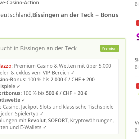
ive-Casino-Action
B
Deutschland,
Bissingen an der Teck – Bonus
sucht in
Bissingen an der Teck
Premium
S
lazzo
: Premium Casino & Wetten mit über 5.000
B
elen & exklusivem VIP-Bereich ✓
sino-Bonus:
100 % bis
2.000 € / CHF + 200
ispiele
✓
ortbonus:
100 % bis
500 € / CHF + 20 €
atiswette
✓
e Casino, Jackpot-Slots und klassische Tischspiele
 jeden Spielertyp ✓
hlungen mit
Revolut
,
SOFORT
, Kryptowährungen,
V
ten und E-Wallets ✓
B