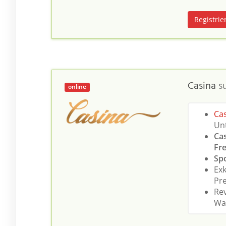
Registri
Casina
s
online
Ca
Un
Ca
Fre
Sp
Exk
Pre
Re
Wal