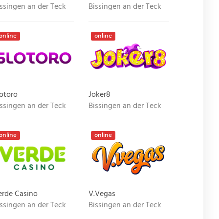
issingen an der Teck
Bissingen an der Teck
online
online
lotoro
Joker8
issingen an der Teck
Bissingen an der Teck
online
online
erde Casino
V.Vegas
issingen an der Teck
Bissingen an der Teck