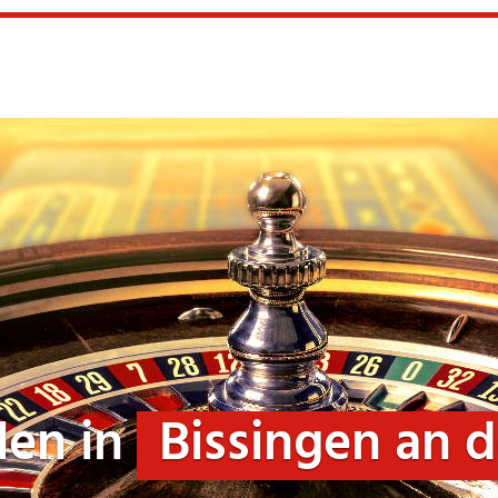
len in
Bissingen an d