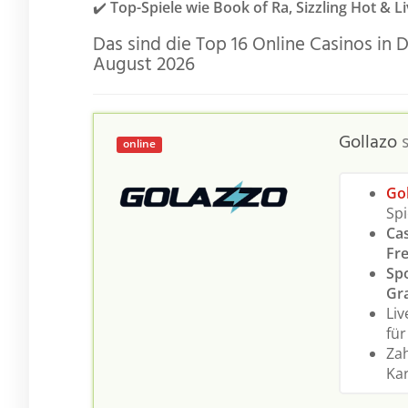
✔️
Top-Spiele wie Book of Ra, Sizzling Hot & L
Das sind die Top 16 Online Casinos in 
August 2026
Gollazo
online
Go
Spi
Ca
Fre
Sp
Gr
Liv
für
Za
Kar