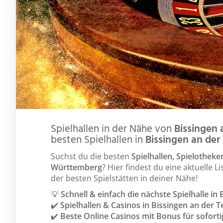
Spielhallen in der Nähe von
Bissingen 
besten Spielhallen in
Bissingen an der
Suchst du die besten
Spielhallen, Spielothek
Württemberg
? Hier findest du eine aktuelle L
der besten Spielstätten in deiner Nähe!
💡
Schnell & einfach die nächste Spielhalle in
✔️
Spielhallen & Casinos in Bissingen an der 
✔️
Beste Online Casinos mit Bonus für sofort