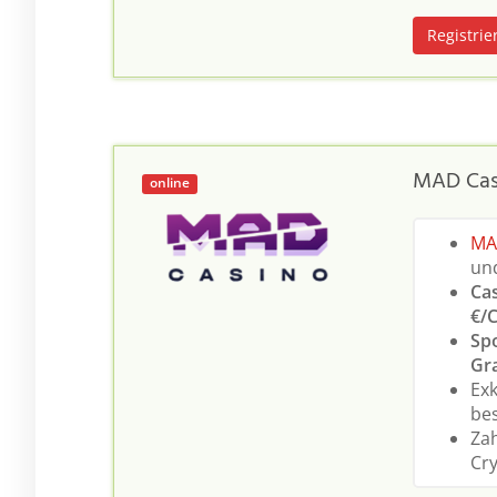
Registri
MAD Cas
online
MA
un
Ca
€/C
Sp
Gr
Exk
bes
Za
Cr