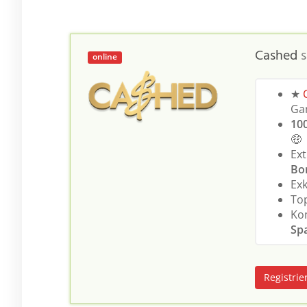
Cashed
s
online
★
Ga
10
🤑
Ext
Bo
Exk
To
Ko
Sp
Registri