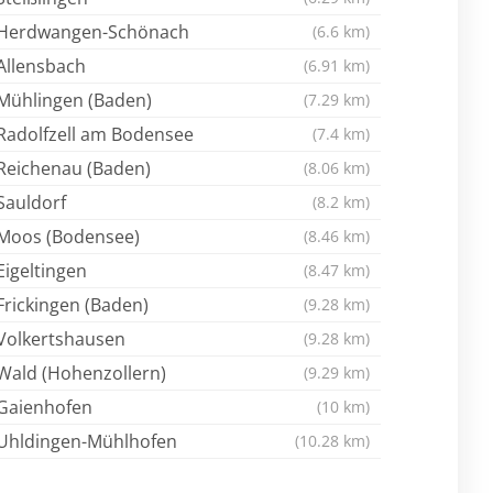
Herdwangen-Schönach
(6.6 km)
Allensbach
(6.91 km)
Mühlingen (Baden)
(7.29 km)
Radolfzell am Bodensee
(7.4 km)
Reichenau (Baden)
(8.06 km)
Sauldorf
(8.2 km)
Moos (Bodensee)
(8.46 km)
Eigeltingen
(8.47 km)
Frickingen (Baden)
(9.28 km)
Volkertshausen
(9.28 km)
Wald (Hohenzollern)
(9.29 km)
Gaienhofen
(10 km)
Uhldingen-Mühlhofen
(10.28 km)