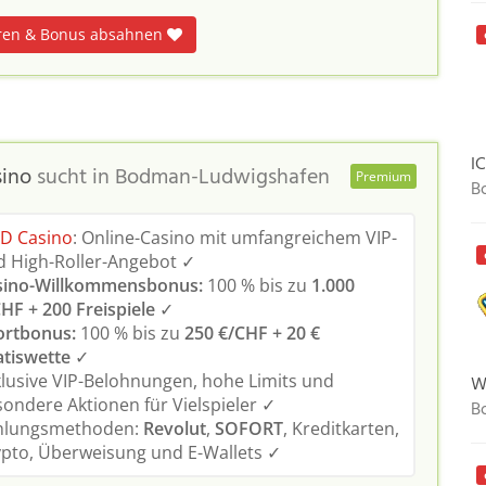
eren & Bonus absahnen
I
ino
sucht in
Bodman-Ludwigshafen
Premium
B
D Casino
: Online-Casino mit umfangreichem VIP-
d High-Roller-Angebot ✓
sino-Willkommensbonus:
100 % bis zu
1.000
HF + 200 Freispiele
✓
ortbonus:
100 % bis zu
250 €/CHF + 20 €
atiswette
✓
lusive VIP-Belohnungen, hohe Limits und
W
ondere Aktionen für Vielspieler ✓
B
hlungsmethoden:
Revolut
,
SOFORT
, Kreditkarten,
ypto, Überweisung und E-Wallets ✓