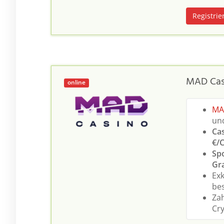
Registri
MAD Cas
online
MA
un
Ca
€/C
Sp
Gr
Exk
bes
Za
Cr