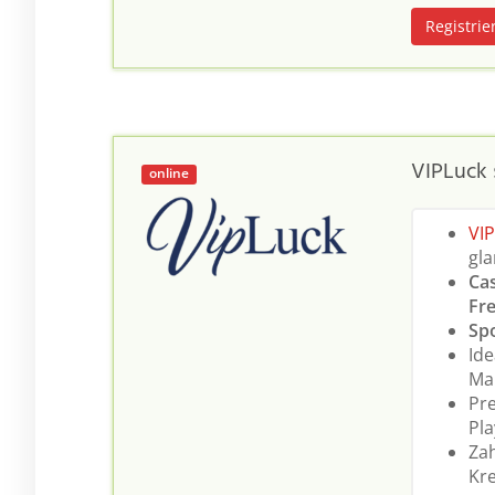
Registri
VIPLuck
online
VI
gl
Ca
Fre
Sp
Ide
Man
Pr
Pl
Za
Kre