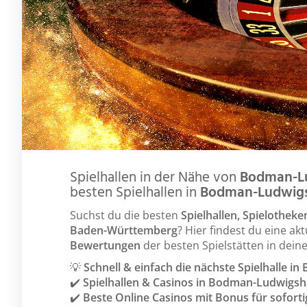
Spielhallen in der Nähe von
Bodman-L
besten Spielhallen in
Bodman-Ludwig
Suchst du die besten
Spielhallen, Spielothe
Baden-Württemberg
? Hier findest du eine akt
Bewertungen
der besten Spielstätten in dein
💡
Schnell & einfach die nächste Spielhalle 
✔️
Spielhallen & Casinos in Bodman-Ludwigsh
✔️
Beste Online Casinos mit Bonus für sofort