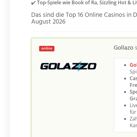
✔️
Top-Spiele wie Book of Ra, Sizzling Hot & L
Das sind die Top 16 Online Casinos in 
August 2026
Gollazo
online
Go
Spi
Ca
Fre
Sp
Gr
Liv
für
Za
Kar