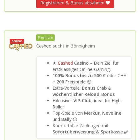
Registrieren & Bonus absahnen
Premium
online
Cashed
sucht in
Bönnigheim
★
Cashed
Casino
– Dein Ziel für
erstklassiges Online-Gaming!
100% Bonus bis zu 500 €
oder CHF
+
200 Freispiele
🤑
Extra-Vorteile:
Bonus Crab &
wöchentlicher Reload-Bonus
Exklusiver
VIP-Club
, ideal für High
Roller
Top-Spiele von
Merkur
,
Novoline
und
Bally
🎲
Komfortable Zahlungen mit
Sofortüberweisung
&
Sparkasse
✔️