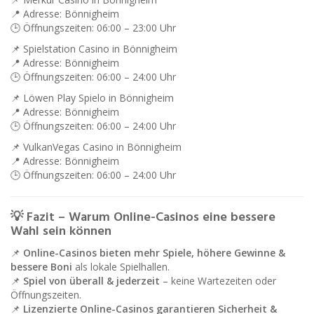
📍 Adresse: Bönnigheim
🕒 Öffnungszeiten: 06:00 – 23:00 Uhr
📌 Spielstation Casino in Bönnigheim
📍 Adresse: Bönnigheim
🕒 Öffnungszeiten: 06:00 – 24:00 Uhr
📌 Löwen Play Spielo in Bönnigheim
📍 Adresse: Bönnigheim
🕒 Öffnungszeiten: 06:00 – 24:00 Uhr
📌 VulkanVegas Casino in Bönnigheim
📍 Adresse: Bönnigheim
🕒 Öffnungszeiten: 06:00 – 24:00 Uhr
💡 Fazit – Warum Online-Casinos eine bessere
Wahl sein können
📌
Online-Casinos bieten mehr Spiele, höhere Gewinne &
bessere Boni
als lokale Spielhallen.
📌
Spiel von überall & jederzeit
– keine Wartezeiten oder
Öffnungszeiten.
📌
Lizenzierte Online-Casinos garantieren Sicherheit &