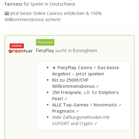
Fairness
für Spieler in Deutschland.
🎰 Jetzt beste Online Casinos entdecken & 100%
Willkommensbonus sichern!
Premium
online
FieryPlay
sucht in
Bönnigheim
★
FieryPlay Casino
>
Das beste
Angebot – Jetzt spielen!
Bis zu 2500€/CHF
Willkommensbonus
✓
350 Freispiele
, z.B. für
Dolphin’s
Pearl
✓
ALLE Top-Games
>
Novomatic
✓
Pragmatic
✓
Viele Zahlungsmethoden mit
SOFORT und Crypto ✓