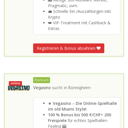
Pragmatic, uvm.
💼 Schnelle Ein-/Auszahlungen inkl.
Krypto
👑 VIP-Treatment mit Cashback &
Extras
Registrieren & Bonus absahnen
Premium
online
Vegasino
sucht in
Bönnigheim
★
Vegasino – Die Online-Spielhalle
im old Miami Style!
100 % Bonus bis 500 €/CHF
+
200
Freispiele
für echtes Spielhallen-
Feeling 🎰