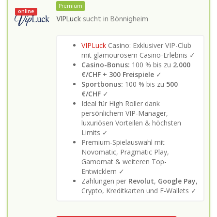
Premium
online
VIPLuck
sucht in
Bönnigheim
VIPLuck
Casino: Exklusiver VIP-Club
mit glamourösem Casino-Erlebnis ✓
Casino-Bonus:
100 % bis zu
2.000
€/CHF + 300 Freispiele
✓
Sportbonus:
100 % bis zu
500
€/CHF
✓
Ideal für High Roller dank
persönlichem VIP-Manager,
luxuriösen Vorteilen & höchsten
Limits ✓
Premium-Spielauswahl mit
Novomatic, Pragmatic Play,
Gamomat & weiteren Top-
Entwicklern ✓
Zahlungen per
Revolut
,
Google Pay
,
Crypto, Kreditkarten und E-Wallets ✓