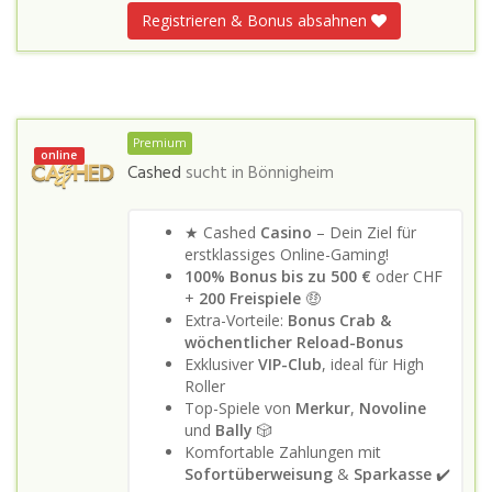
Registrieren & Bonus absahnen
Premium
online
Cashed
sucht in
Bönnigheim
★ Cashed
Casino
– Dein Ziel für
erstklassiges Online-Gaming!
100% Bonus bis zu 500 €
oder CHF
+
200 Freispiele
🤑
Extra-Vorteile:
Bonus Crab &
wöchentlicher Reload-Bonus
Exklusiver
VIP-Club
, ideal für High
Roller
Top-Spiele von
Merkur
,
Novoline
und
Bally
🎲
Komfortable Zahlungen mit
Sofortüberweisung
&
Sparkasse
✔️