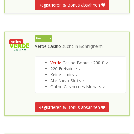
Registrieren & Bonus absahnen
Premium
online
Verde Casino
sucht in
Bönnigheim
Verde
Casino Bonus
1200 €
✓
220
Freispiele ✓
Keine Limits ✓
Alle
Novo Slots
✓
Online Casino des Monats ✓
Registrieren & Bonus absahnen