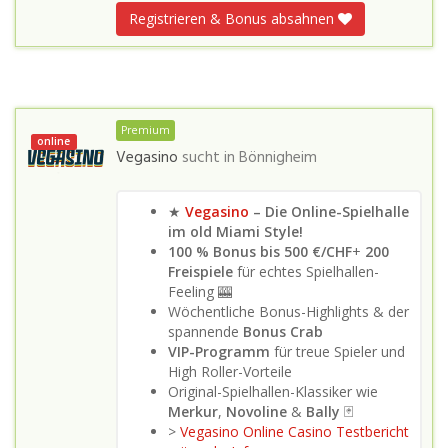
Registrieren & Bonus absahnen
Premium
online
Vegasino
sucht in
Bönnigheim
★
Vegasino
– Die Online-Spielhalle
im old Miami Style!
100 % Bonus bis 500 €/CHF
+
200
Freispiele
für echtes Spielhallen-
Feeling 🎰
Wöchentliche Bonus-Highlights & der
spannende
Bonus Crab
VIP-Programm
für treue Spieler und
High Roller-Vorteile
Original-Spielhallen-Klassiker wie
Merkur
,
Novoline
&
Bally
🃏
>
Vegasino Online Casino Testbericht