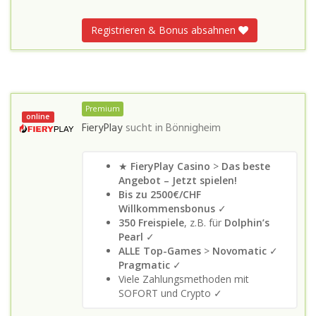
Registrieren & Bonus absahnen
Premium
online
FieryPlay
sucht in
Bönnigheim
★
FieryPlay Casino
>
Das beste
Angebot – Jetzt spielen!
Bis zu 2500€/CHF
Willkommensbonus
✓
350 Freispiele
, z.B. für
Dolphin’s
Pearl
✓
ALLE Top-Games
>
Novomatic
✓
Pragmatic
✓
Viele Zahlungsmethoden mit
SOFORT und Crypto ✓