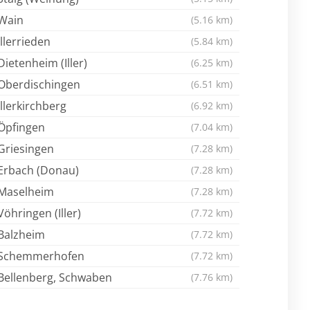
Wain
(5.16 km)
Illerrieden
(5.84 km)
Dietenheim (Iller)
(6.25 km)
Oberdischingen
(6.51 km)
Illerkirchberg
(6.92 km)
Öpfingen
(7.04 km)
Griesingen
(7.28 km)
Erbach (Donau)
(7.28 km)
Maselheim
(7.28 km)
Vöhringen (Iller)
(7.72 km)
Balzheim
(7.72 km)
Schemmerhofen
(7.72 km)
Bellenberg, Schwaben
(7.76 km)