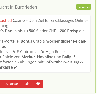
ucht in
Burgrieden
Premium
Cashed
Casino
– Dein Ziel für erstklassiges Online-
ming!
0% Bonus bis zu 500 €
oder CHF +
200 Freispiele
ra-Vorteile:
Bonus Crab & wöchentlicher Reload-
nus
lusiver
VIP-Club
, ideal für High Roller
p-Spiele von
Merkur
,
Novoline
und
Bally
🎲
mfortable Zahlungen mit
Sofortüberweisung
&
arkasse
✔️
eren & Bonus absahnen