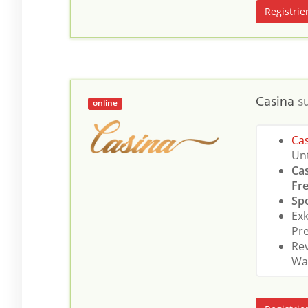
Registri
Casina
s
online
Ca
Un
Ca
Fre
Sp
Exk
Pre
Re
Wal