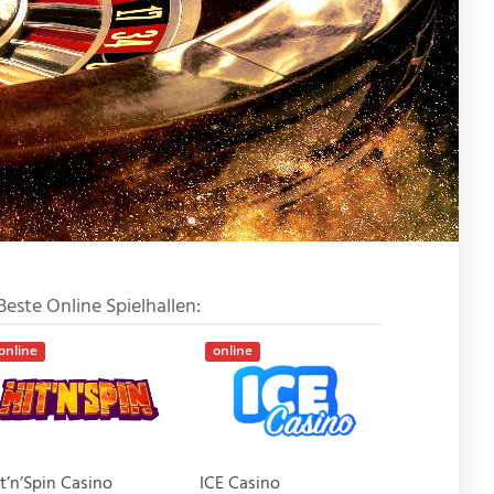
Beste Online Spielhallen:
online
online
t’n’Spin Casino
ICE Casino