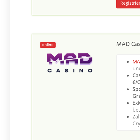
Registri
MAD Cas
online
MA
un
Ca
€/C
Sp
Gr
Exk
bes
Za
Cr