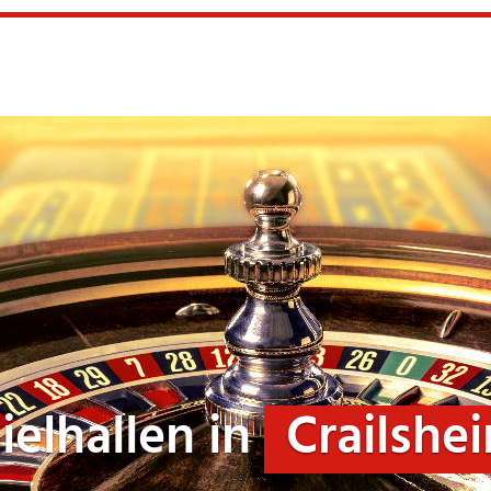
ielhallen in
Crailshe