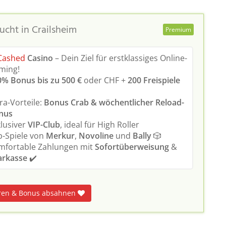
ucht in
Crailsheim
Premium
Cashed
Casino
– Dein Ziel für erstklassiges Online-
ming!
0% Bonus bis zu 500 €
oder CHF +
200 Freispiele
ra-Vorteile:
Bonus Crab & wöchentlicher Reload-
nus
lusiver
VIP-Club
, ideal für High Roller
p-Spiele von
Merkur
,
Novoline
und
Bally
🎲
mfortable Zahlungen mit
Sofortüberweisung
&
arkasse
✔️
eren & Bonus absahnen