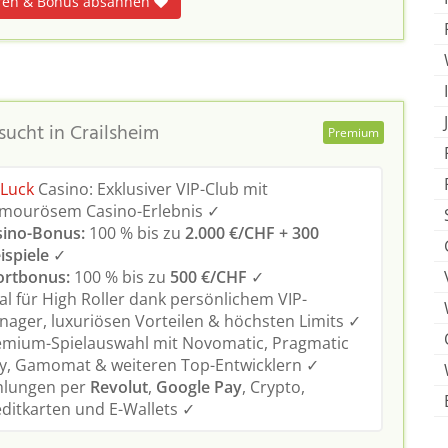
eren & Bonus absahnen
sucht in
Crailsheim
Premium
PLuck
Casino: Exklusiver VIP-Club mit
amourösem Casino-Erlebnis ✓
sino-Bonus:
100 % bis zu
2.000 €/CHF + 300
ispiele
✓
ortbonus:
100 % bis zu
500 €/CHF
✓
al für High Roller dank persönlichem VIP-
ager, luxuriösen Vorteilen & höchsten Limits ✓
emium-Spielauswahl mit Novomatic, Pragmatic
ay, Gamomat & weiteren Top-Entwicklern ✓
hlungen per
Revolut
,
Google Pay
, Crypto,
ditkarten und E-Wallets ✓