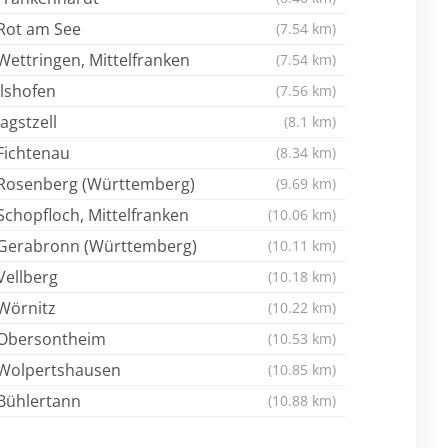
Rot am See
(7.54 km)
Wettringen, Mittelfranken
(7.54 km)
Ilshofen
(7.56 km)
Jagstzell
(8.1 km)
Fichtenau
(8.34 km)
Rosenberg (Württemberg)
(9.69 km)
Schopfloch, Mittelfranken
(10.06 km)
Gerabronn (Württemberg)
(10.11 km)
Vellberg
(10.18 km)
Wörnitz
(10.22 km)
Obersontheim
(10.53 km)
Wolpertshausen
(10.85 km)
Bühlertann
(10.88 km)