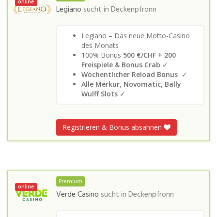
online
Legiano
sucht in
Deckenpfronn
Legiano – Das neue Motto-Casino
des Monats
100% Bonus
500 €/CHF + 200
Freispiele & Bonus Crab
✓
Wöchentlicher Reload Bonus
✓
Alle Merkur, Novomatic, Bally
Wulff Slots
✓
Registrieren & Bonus absahnen
Premium
online
Verde Casino
sucht in
Deckenpfronn