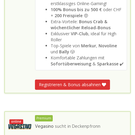
erstklassiges Online-Gaming!
100% Bonus bis zu 500 €
oder CHF
+
200 Freispiele
🤑
Extra-Vorteile:
Bonus Crab &
wöchentlicher Reload-Bonus
Exklusiver
VIP-Club
, ideal für High
Roller
Top-Spiele von
Merkur
,
Novoline
und
Bally
🎲
Komfortable Zahlungen mit
Sofortüberweisung
&
Sparkasse
✔️
Registrieren & Bonus absahnen
Premium
online
Vegasino
sucht in
Deckenpfronn