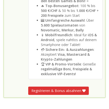
den besten Games & Boni!
⭐
🔥
Top-Bonusangebot
: 100 % bis
500 €/CHF
& 50 % bis
1.000 €/CHF
+
200 Freispiele
zum Start
🎰
Umfangreiche Auswahl
: Über
5.600 Spielautomaten
von
Novomatic, Merkur, Bally
📱
Mobilfreundlich
: Ideal für
iOS &
Android
, spiele nahtlos auf deinem
Smartphone oder Tablet!
💳
Sichere Ein- & Auszahlungen
:
Akzeptiert
Visa, Mastercard &
Krypto-Zahlungen
🏆
VIP & Promo-Vorteile
: Genieße
regelmäßige Boni, Freispiele &
exklusive VIP-Events!
Registrieren & Bonus absahnen