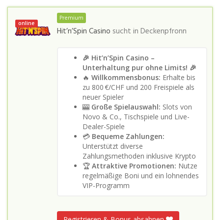
Premium
online
Hit’n’Spin Casino
sucht in
Deckenpfronn
🎉 Hit’n’Spin Casino –
Unterhaltung pur ohne Limits! 🎉
🔥
Willkommensbonus:
Erhalte bis
zu 800 €/CHF und 200 Freispiele als
neuer Spieler
🎰
Große Spielauswahl:
Slots von
Novo & Co., Tischspiele und Live-
Dealer-Spiele
💳
Bequeme Zahlungen:
Unterstützt diverse
Zahlungsmethoden inklusive Krypto
🏆
Attraktive Promotionen:
Nutze
regelmäßige Boni und ein lohnendes
VIP-Programm
Registrieren & Bonus absahnen