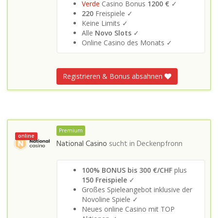
Verde
Casino Bonus
1200 €
✓
220
Freispiele ✓
Keine Limits ✓
Alle
Novo Slots
✓
Online Casino des Monats ✓
Registrieren & Bonus absahnen
Premium
online
National Casino
sucht in
Deckenpfronn
100% BONUS bis 300 €/CHF
plus
150 Freispiele
✓
Großes Spieleangebot inklusive der
Novoline Spiele ✓
Neues online Casino mit TOP