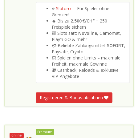
⭐
Slotoro
– Für Spieler ohne
Grenzen!
🔥 Bis zu
2.500 €/CHF
+ 250
Freispiele sichern
🎰 Slots satt:
Novoline
, Gamomat,
Play’n GO & mehr
💳 Beliebte Zahlungsmittel:
SOFORT
,
Paysafe, Crypto…
💥 Spielen ohne Limits – maximale
Freiheit, maximale Gewinne
🎁 Cashback, Reloads & exklusive
VIP-Angebote
Registrieren & Bonus absahnen
Premium
online