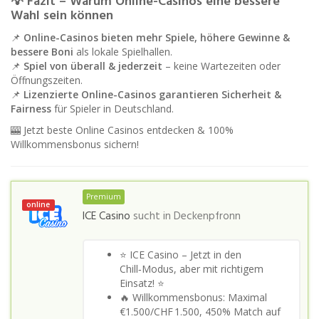
💡 Fazit – Warum Online-Casinos eine bessere
Wahl sein können
📌
Online-Casinos bieten mehr Spiele, höhere Gewinne &
bessere Boni
als lokale Spielhallen.
📌
Spiel von überall & jederzeit
– keine Wartezeiten oder
Öffnungszeiten.
📌
Lizenzierte Online-Casinos garantieren Sicherheit &
Fairness
für Spieler in Deutschland.
🎰 Jetzt beste Online Casinos entdecken & 100%
Willkommensbonus sichern!
Premium
online
ICE Casino
sucht in
Deckenpfronn
⭐ ICE Casino – Jetzt in den
Chill‑Modus, aber mit richtigem
Einsatz! ⭐
🔥 Willkommensbonus: Maximal
€1.500/CHF 1.500, 450% Match auf