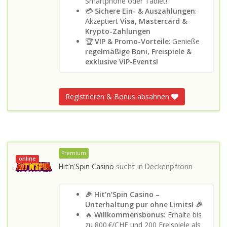
Smartphone oder Tablet!
💳
Sichere Ein- & Auszahlungen
:
Akzeptiert
Visa, Mastercard &
Krypto-Zahlungen
🏆
VIP & Promo-Vorteile
: Genieße
regelmäßige Boni, Freispiele &
exklusive VIP-Events!
Registrieren & Bonus absahnen
Premium
online
Hit’n’Spin Casino
sucht in
Deckenpfronn
🎉 Hit’n’Spin Casino –
Unterhaltung pur ohne Limits! 🎉
🔥
Willkommensbonus:
Erhalte bis
zu 800 €/CHF und 200 Freispiele als