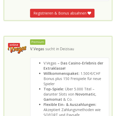
Registrieren & Bonus absahnen
Premium
online
V.Vegas
sucht in
Deizisau
V.Vegas
– Das Casino-Erlebnis der
Extraklasse!
Willkommenspaket:
1.500 €/CHF
Bonus plus 150 Freispiele für neue
Spieler
Top-Spiele:
Über 5.000 Titel –
darunter Slots von
Novomatic
,
Gamomat
& Co.
Flexible Ein- & Auszahlungen:
Akzeptiert Zahlungsmethoden wie
SOFORT und Paysafe