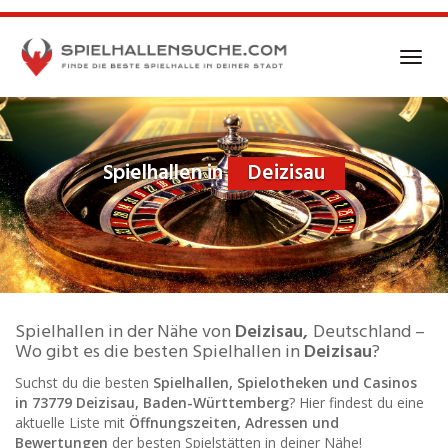
Skip
to
main
Toggl
content
navig
Spielhallen in
Deizisau
Spielhallen in der Nähe von
Deizisau,
Deutschland –
Wo gibt es die besten Spielhallen in
Deizisau
?
Suchst du die besten
Spielhallen, Spielotheken und Casinos
in 73779 Deizisau, Baden-Württemberg
? Hier findest du eine
aktuelle Liste mit
Öffnungszeiten, Adressen und
Bewertungen
der besten Spielstätten in deiner Nähe!