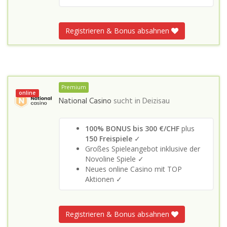
Registrieren & Bonus absahnen
Premium
online
National Casino
sucht in
Deizisau
100% BONUS bis 300 €/CHF
plus
150 Freispiele
✓
Großes Spieleangebot inklusive der
Novoline Spiele ✓
Neues online Casino mit TOP
Aktionen ✓
Registrieren & Bonus absahnen