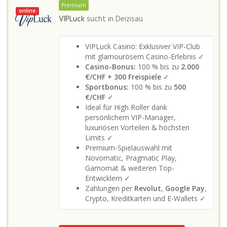
Premium
online
VIPLuck
sucht in
Deizisau
VIPLuck Casino: Exklusiver VIP-Club
mit glamourösem Casino-Erlebnis ✓
Casino-Bonus:
100 % bis zu
2.000
€/CHF + 300 Freispiele
✓
Sportbonus:
100 % bis zu
500
€/CHF
✓
Ideal für High Roller dank
persönlichem VIP-Manager,
luxuriösen Vorteilen & höchsten
Limits ✓
Premium-Spielauswahl mit
Novomatic, Pragmatic Play,
Gamomat & weiteren Top-
Entwicklern ✓
Zahlungen per
Revolut
,
Google Pay
,
Crypto, Kreditkarten und E-Wallets ✓