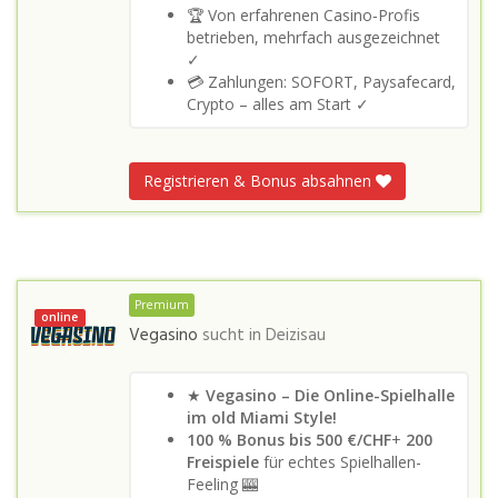
🏆 Von erfahrenen Casino‑Profis
betrieben, mehrfach ausgezeichnet
✓
💳 Zahlungen: SOFORT, Paysafecard,
Crypto – alles am Start ✓
Registrieren & Bonus absahnen
Premium
online
Vegasino
sucht in
Deizisau
★
Vegasino – Die Online-Spielhalle
im old Miami Style!
100 % Bonus bis 500 €/CHF
+
200
Freispiele
für echtes Spielhallen-
Feeling 🎰