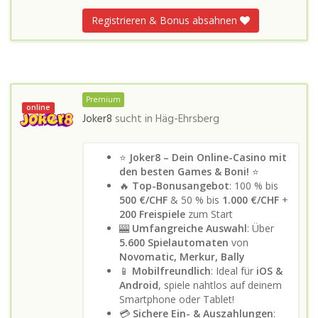
Registrieren & Bonus absahnen
Premium
online
Joker8
sucht in
Häg-Ehrsberg
⭐
Joker8 – Dein Online-Casino mit
den besten Games & Boni!
⭐
🔥
Top-Bonusangebot
: 100 % bis
500 €/CHF
& 50 % bis
1.000 €/CHF
+
200 Freispiele
zum Start
🎰
Umfangreiche Auswahl
: Über
5.600 Spielautomaten
von
Novomatic, Merkur, Bally
📱
Mobilfreundlich
: Ideal für
iOS &
Android
, spiele nahtlos auf deinem
Smartphone oder Tablet!
💳
Sichere Ein- & Auszahlungen
: