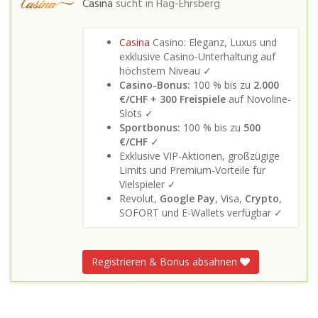
Casina
sucht in
Häg-Ehrsberg
Casina
Casino: Eleganz, Luxus und
exklusive Casino-Unterhaltung auf
höchstem Niveau ✓
Casino-Bonus:
100 % bis zu
2.000
€/CHF + 300 Freispiele
auf Novoline-
Slots ✓
Sportbonus:
100 % bis zu
500
€/CHF
✓
Exklusive VIP-Aktionen, großzügige
Limits und Premium-Vorteile für
Vielspieler ✓
Revolut,
Google Pay
, Visa,
Crypto
,
SOFORT und E-Wallets verfügbar ✓
Registrieren & Bonus absahnen