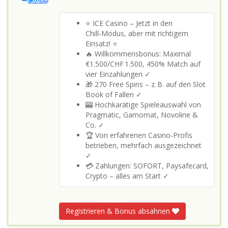
⭐ ICE Casino – Jetzt in den
Chill‑Modus, aber mit richtigem
Einsatz! ⭐
🔥 Willkommensbonus: Maximal
€1.500/CHF 1.500, 450% Match auf
vier Einzahlungen ✓
🎁 270 Free Spins – z. B. auf den Slot
Book of Fallen ✓
🎰 Hochkarätige Spieleauswahl von
Pragmatic, Gamomat, Novoline &
Co. ✓
🏆 Von erfahrenen Casino‑Profis
betrieben, mehrfach ausgezeichnet
✓
💳 Zahlungen: SOFORT, Paysafecard,
Crypto – alles am Start ✓
Registrieren & Bonus absahnen