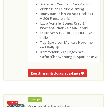
★ Cashed
Casino
– Dein Ziel für
erstklassiges Online-Gaming!
100% Bonus bis zu 500 €
oder CHF
+
200 Freispiele
🤑
Extra-Vorteile:
Bonus Crab &
wöchentlicher Reload-Bonus
Exklusiver
VIP-Club
, ideal für High
Roller
Top-Spiele von
Merkur
,
Novoline
und
Bally
🎲
Komfortable Zahlungen mit
Sofortüberweisung
&
Sparkasse
✔️
Registrieren & Bonus absahnen
Premium
online
Wyns
sucht in
Häg-Ehrsberg