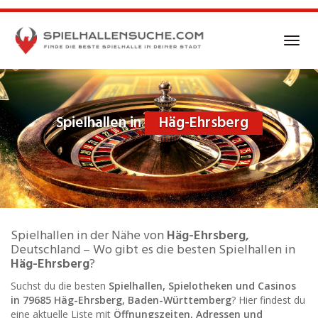
Skip
to
main
Toggl
content
navig
Spielhallen in
Häg-Ehrsberg
Spielhallen in der Nähe von
Häg-Ehrsberg,
Deutschland – Wo gibt es die besten Spielhallen in
Häg-Ehrsberg
?
Suchst du die besten
Spielhallen, Spielotheken und Casinos
in 79685 Häg-Ehrsberg, Baden-Württemberg
? Hier findest du
eine aktuelle Liste mit
Öffnungszeiten, Adressen und