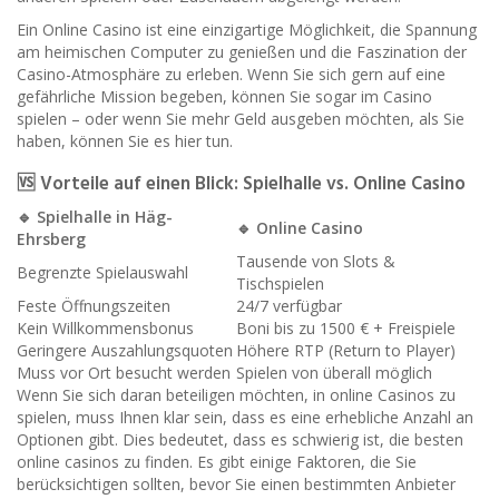
Ein Online Casino ist eine einzigartige Möglichkeit, die Spannung
am heimischen Computer zu genießen und die Faszination der
Casino-Atmosphäre zu erleben. Wenn Sie sich gern auf eine
gefährliche Mission begeben, können Sie sogar im Casino
spielen – oder wenn Sie mehr Geld ausgeben möchten, als Sie
haben, können Sie es hier tun.
🆚 Vorteile auf einen Blick: Spielhalle vs. Online Casino
🔹
Spielhalle in Häg-
🔹
Online Casino
Ehrsberg
Tausende von Slots &
Begrenzte Spielauswahl
Tischspielen
Feste Öffnungszeiten
24/7 verfügbar
Kein Willkommensbonus
Boni bis zu 1500 € + Freispiele
Geringere Auszahlungsquoten
Höhere RTP (Return to Player)
Muss vor Ort besucht werden
Spielen von überall möglich
Wenn Sie sich daran beteiligen möchten, in online Casinos zu
spielen, muss Ihnen klar sein, dass es eine erhebliche Anzahl an
Optionen gibt. Dies bedeutet, dass es schwierig ist, die besten
online casinos zu finden. Es gibt einige Faktoren, die Sie
berücksichtigen sollten, bevor Sie einen bestimmten Anbieter