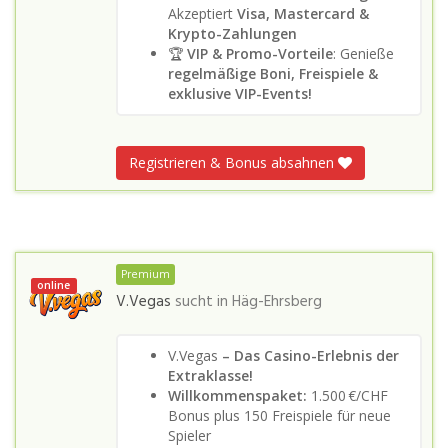
Akzeptiert
Visa, Mastercard &
Krypto-Zahlungen
🏆
VIP & Promo-Vorteile
: Genieße
regelmäßige Boni, Freispiele &
exklusive VIP-Events!
Registrieren & Bonus absahnen
Premium
online
V.Vegas
sucht in
Häg-Ehrsberg
V.Vegas
– Das Casino-Erlebnis der
Extraklasse!
Willkommenspaket:
1.500 €/CHF
Bonus plus 150 Freispiele für neue
Spieler