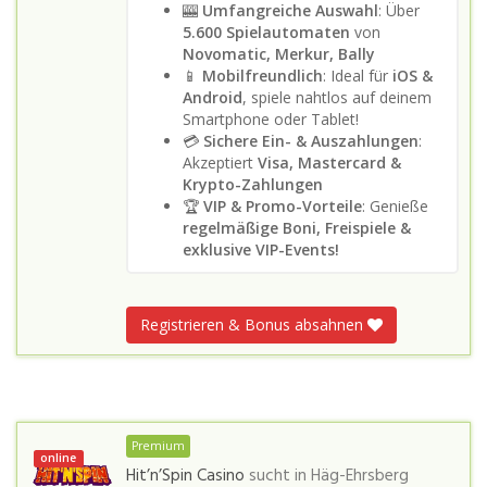
🎰
Umfangreiche Auswahl
: Über
5.600 Spielautomaten
von
Novomatic, Merkur, Bally
📱
Mobilfreundlich
: Ideal für
iOS &
Android
, spiele nahtlos auf deinem
Smartphone oder Tablet!
💳
Sichere Ein- & Auszahlungen
:
Akzeptiert
Visa, Mastercard &
Krypto-Zahlungen
🏆
VIP & Promo-Vorteile
: Genieße
regelmäßige Boni, Freispiele &
exklusive VIP-Events!
Registrieren & Bonus absahnen
Premium
online
Hit’n’Spin Casino
sucht in
Häg-Ehrsberg