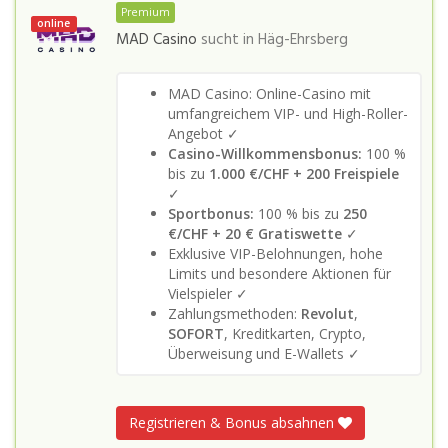
Premium
online
MAD Casino
sucht in
Häg-Ehrsberg
MAD Casino: Online-Casino mit
umfangreichem VIP- und High-Roller-
Angebot ✓
Casino-Willkommensbonus:
100 %
bis zu
1.000 €/CHF + 200 Freispiele
✓
Sportbonus:
100 % bis zu
250
€/CHF + 20 € Gratiswette
✓
Exklusive VIP-Belohnungen, hohe
Limits und besondere Aktionen für
Vielspieler ✓
Zahlungsmethoden:
Revolut
,
SOFORT
, Kreditkarten, Crypto,
Überweisung und E-Wallets ✓
Registrieren & Bonus absahnen