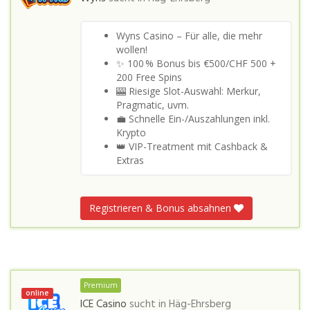
Wyns Casino – Für alle, die mehr
wollen!
✨ 100 % Bonus bis €500/CHF 500 +
200 Free Spins
🎰 Riesige Slot-Auswahl: Merkur,
Pragmatic, uvm.
💼 Schnelle Ein-/Auszahlungen inkl.
Krypto
👑 VIP-Treatment mit Cashback &
Extras
Registrieren & Bonus absahnen
Premium
online
ICE Casino
sucht in
Häg-Ehrsberg