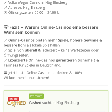
📌 VulkanVegas Casino in Häg-Ehrsberg
📍 Adresse: Häg-Ehrsberg
🕒 Öffnungszeiten: 06:00 – 24:00 Uhr
💡 Fazit – Warum Online-Casinos eine bessere
Wahl sein können
📌
Online-Casinos bieten mehr Spiele, höhere Gewinne &
bessere Boni
als lokale Spielhallen.
📌
Spiel von überall & jederzeit
– keine Wartezeiten oder
Öffnungszeiten.
📌
Lizenzierte Online-Casinos garantieren Sicherheit &
Fairness
für Spieler in Deutschland.
🎰 Jetzt beste Online Casinos entdecken & 100%
Willkommensbonus sichern!
Premium
online
Cashed
sucht in
Häg-Ehrsberg