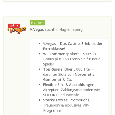
Premium
online
V.Vegas
sucht in
Häg-Ehrsberg
V.Vegas
– Das Casino-Erlebnis der
Extraklasse!
Willkommenspaket:
1.500 €/CHF
Bonus plus 150 Freispiele für neue
Spieler
Top-Spiele:
Über 5.000 Titel –
darunter Slots von
Novomatic
,
Gamomat
& Co.
Flexible Ein- & Auszahlungen:
Akzeptiert Zahlungsmethoden wie
SOFORT und Paysafe
Starke Extras:
Promotions,
Treueboni & exklusives VIP-
Programm