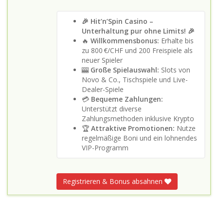
🎉 Hit’n’Spin Casino –
Unterhaltung pur ohne Limits! 🎉
🔥
Willkommensbonus:
Erhalte bis
zu 800 €/CHF und 200 Freispiele als
neuer Spieler
🎰
Große Spielauswahl:
Slots von
Novo & Co., Tischspiele und Live-
Dealer-Spiele
💳
Bequeme Zahlungen:
Unterstützt diverse
Zahlungsmethoden inklusive Krypto
🏆
Attraktive Promotionen:
Nutze
regelmäßige Boni und ein lohnendes
VIP-Programm
Registrieren & Bonus absahnen