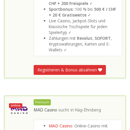
CHF + 200 Freispiele
✓
Sportbonus:
100 % bis
500 € / CHF
+ 20 € Gratiswette
✓
Live Casino, Jackpot-Slots und
klassische Tischspiele für jeden
Spielertyp ✓
Zahlungen mit
Revolut
,
SOFORT
,
Kryptowährungen, Karten und E-
Wallets ✓
Registrieren & Bonus absahnen
Premium
online
MAD Casino
sucht in
Häg-Ehrsberg
MAD Casino
: Online-Casino mit