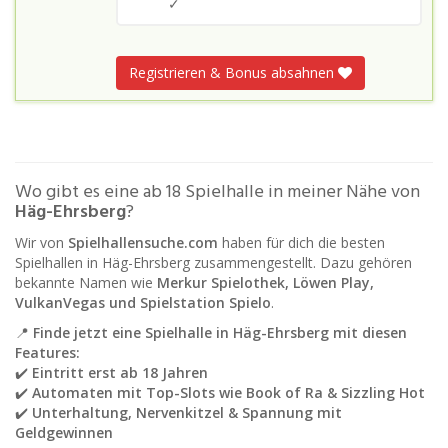
✓
Registrieren & Bonus absahnen
Wo gibt es eine ab 18 Spielhalle in meiner Nähe von
Häg-Ehrsberg
?
Wir von
Spielhallensuche.com
haben für dich die besten
Spielhallen in Häg-Ehrsberg zusammengestellt. Dazu gehören
bekannte Namen wie
Merkur Spielothek, Löwen Play,
VulkanVegas und Spielstation Spielo
.
📍
Finde jetzt eine Spielhalle in Häg-Ehrsberg mit diesen
Features:
✔️
Eintritt erst ab 18 Jahren
✔️
Automaten mit Top-Slots wie Book of Ra & Sizzling Hot
✔️
Unterhaltung, Nervenkitzel & Spannung mit
Geldgewinnen