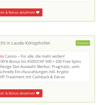
eren & Bonus absahnen
cht in
Lauda-Königshofen
Premium
ns
Casino – Für alle, die mehr wollen!
00 % Bonus bis €500/CHF 500 + 200 Free Spins
Riesige Slot-Auswahl: Merkur, Pragmatic, uvm.
Schnelle Ein-/Auszahlungen inkl. Krypto
VIP-Treatment mit Cashback & Extras
eren & Bonus absahnen