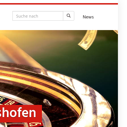
News
shofen