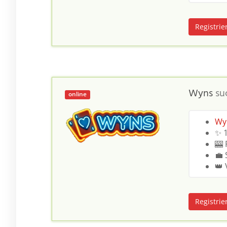
Registri
Wyns
su
online
Wy
✨ 1
🎰 
💼 
👑 
Registri