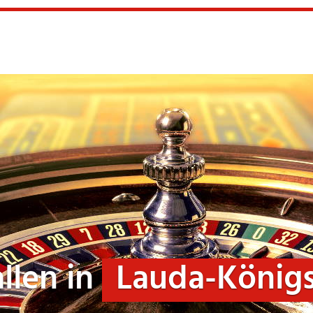
llen in
Lauda-König