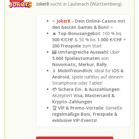
Joker8
sucht in
Lauterach (Württemberg)
⭐
Joker8
– Dein Online-Casino mit
den besten Games & Boni!
⭐
🔥
Top-Bonusangebot
: 100 % bis
500 €/CHF
& 50 % bis
1.000 €/CHF
+
200 Freispiele
zum Start
🎰
Umfangreiche Auswahl
: Über
5.600 Spielautomaten
von
Novomatic, Merkur, Bally
📱
Mobilfreundlich
: Ideal für
iOS &
Android
, spiele nahtlos auf deinem
Smartphone oder Tablet!
💳
Sichere Ein- & Auszahlungen
:
Akzeptiert
Visa, Mastercard &
Krypto-Zahlungen
🏆
VIP & Promo-Vorteile
: Genieße
regelmäßige Boni, Freispiele &
exklusive VIP-Events!