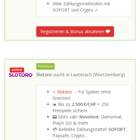
Viele Zahlungsmethoden mit
SOFORT und Crypto ✓
Registrieren & Bonus absahnen
Premium
online
Slotoro
sucht in
Lauterach (Württemberg)
⭐
Slotoro
– Für Spieler ohne
Grenzen!
🔥 Bis zu
2.500 €/CHF
+ 250
Freispiele sichern
🎰 Slots satt:
Novoline
, Gamomat,
Play’n GO & mehr
💳 Beliebte Zahlungsmittel:
SOFORT
,
Paysafe, Crypto…