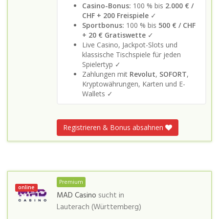
Casino-Bonus:
100 % bis
2.000 € /
CHF + 200 Freispiele
✓
Sportbonus:
100 % bis
500 € / CHF
+ 20 € Gratiswette
✓
Live Casino, Jackpot-Slots und
klassische Tischspiele für jeden
Spielertyp ✓
Zahlungen mit
Revolut
,
SOFORT
,
Kryptowährungen, Karten und E-
Wallets ✓
Registrieren & Bonus absahnen
Premium
online
MAD Casino
sucht in
Lauterach (Württemberg)