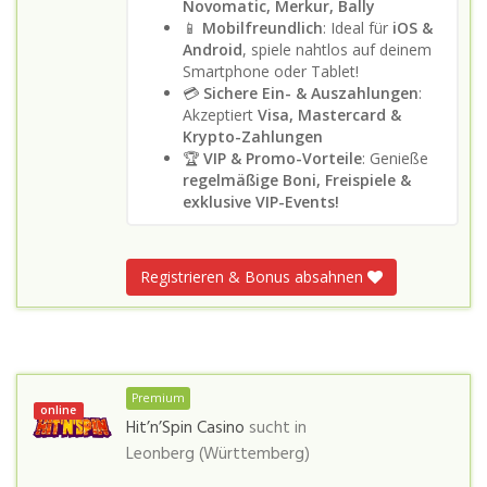
Novomatic, Merkur, Bally
📱
Mobilfreundlich
: Ideal für
iOS &
Android
, spiele nahtlos auf deinem
Smartphone oder Tablet!
💳
Sichere Ein- & Auszahlungen
:
Akzeptiert
Visa, Mastercard &
Krypto-Zahlungen
🏆
VIP & Promo-Vorteile
: Genieße
regelmäßige Boni, Freispiele &
exklusive VIP-Events!
Registrieren & Bonus absahnen
Premium
online
Hit’n’Spin Casino
sucht in
Leonberg (Württemberg)