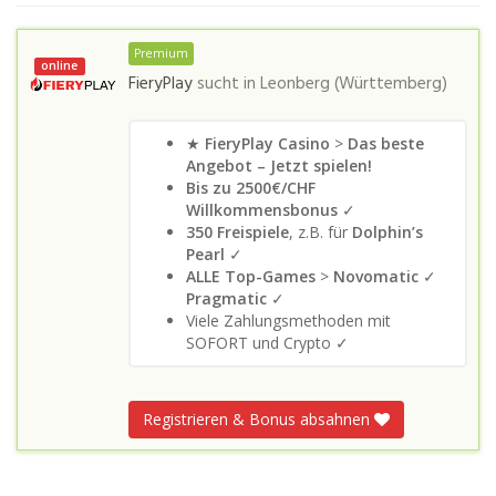
Premium
online
FieryPlay
sucht in
Leonberg (Württemberg)
★
FieryPlay Casino
>
Das beste
Angebot – Jetzt spielen!
Bis zu 2500€/CHF
Willkommensbonus
✓
350 Freispiele
, z.B. für
Dolphin’s
Pearl
✓
ALLE Top-Games
>
Novomatic
✓
Pragmatic
✓
Viele Zahlungsmethoden mit
SOFORT und Crypto ✓
Registrieren & Bonus absahnen