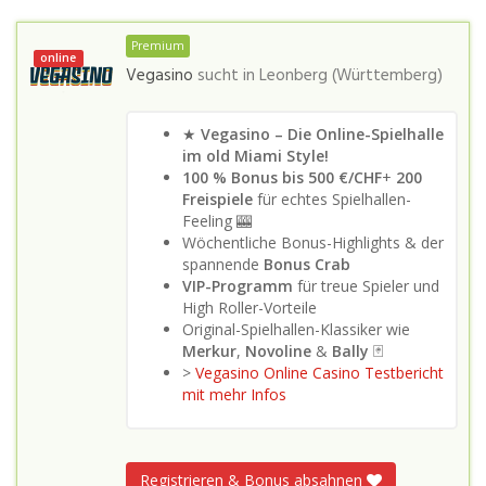
Premium
online
Vegasino
sucht in
Leonberg (Württemberg)
★
Vegasino – Die Online-Spielhalle
im old Miami Style!
100 % Bonus bis 500 €/CHF
+
200
Freispiele
für echtes Spielhallen-
Feeling 🎰
Wöchentliche Bonus-Highlights & der
spannende
Bonus Crab
VIP-Programm
für treue Spieler und
High Roller-Vorteile
Original-Spielhallen-Klassiker wie
Merkur
,
Novoline
&
Bally
🃏
>
Vegasino Online Casino Testbericht
mit mehr Infos
Registrieren & Bonus absahnen