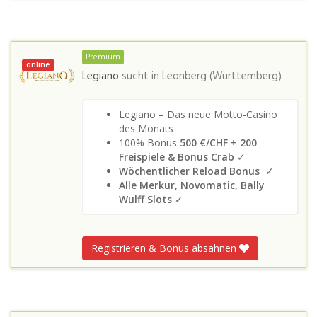
Premium
online
Legiano
sucht in
Leonberg (Württemberg)
Legiano – Das neue Motto-Casino
des Monats
100% Bonus
500 €/CHF + 200
Freispiele & Bonus Crab
✓
Wöchentlicher Reload Bonus
✓
Alle Merkur, Novomatic, Bally
Wulff Slots
✓
Registrieren & Bonus absahnen