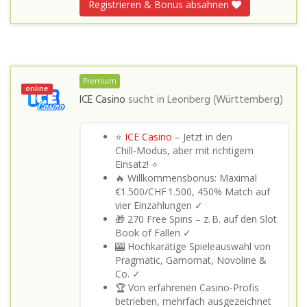
Registrieren & Bonus absahnen
Premium
online
ICE Casino
sucht in
Leonberg (Württemberg)
⭐
ICE Casino
– Jetzt in den
Chill‑Modus, aber mit richtigem
Einsatz! ⭐
🔥 Willkommensbonus: Maximal
€1.500/CHF 1.500, 450% Match auf
vier Einzahlungen ✓
🎁 270 Free Spins – z. B. auf den Slot
Book of Fallen ✓
🎰 Hochkarätige Spieleauswahl von
Pragmatic, Gamomat, Novoline &
Co. ✓
🏆 Von erfahrenen Casino‑Profis
betrieben, mehrfach ausgezeichnet