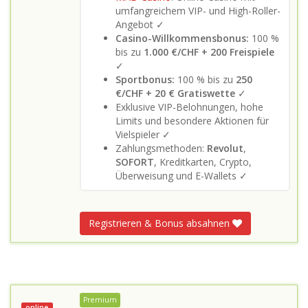
umfangreichem VIP- und High-Roller-
Angebot ✓
Casino-Willkommensbonus:
100 %
bis zu
1.000 €/CHF + 200 Freispiele
✓
Sportbonus:
100 % bis zu
250
€/CHF + 20 € Gratiswette
✓
Exklusive VIP-Belohnungen, hohe
Limits und besondere Aktionen für
Vielspieler ✓
Zahlungsmethoden:
Revolut
,
SOFORT
, Kreditkarten, Crypto,
Überweisung und E-Wallets ✓
Registrieren & Bonus absahnen
Premium
online