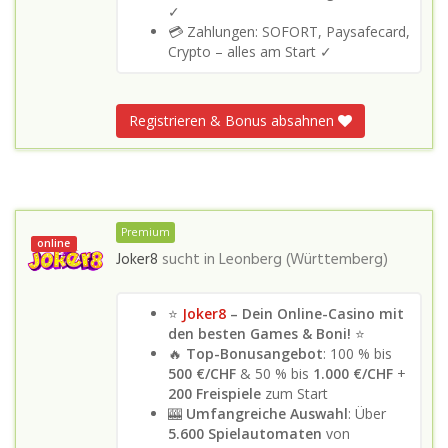
✓
💳 Zahlungen: SOFORT, Paysafecard,
Crypto – alles am Start ✓
Registrieren & Bonus absahnen
Premium
online
Joker8
sucht in
Leonberg (Württemberg)
⭐
Joker8
– Dein Online-Casino mit
den besten Games & Boni!
⭐
🔥
Top-Bonusangebot
: 100 % bis
500 €/CHF
& 50 % bis
1.000 €/CHF
+
200 Freispiele
zum Start
🎰
Umfangreiche Auswahl
: Über
5.600 Spielautomaten
von