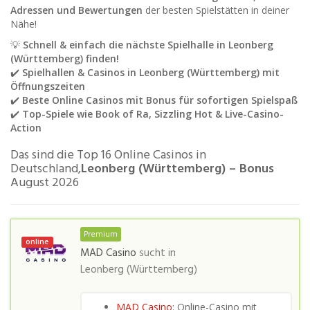
Adressen und Bewertungen
der besten Spielstätten in deiner
Nähe!
💡
Schnell & einfach die nächste Spielhalle in Leonberg
(Württemberg) finden!
✔️
Spielhallen & Casinos in Leonberg (Württemberg) mit
Öffnungszeiten
✔️
Beste Online Casinos mit Bonus für sofortigen Spielspaß
✔️
Top-Spiele wie Book of Ra, Sizzling Hot & Live-Casino-
Action
Das sind die Top 16 Online Casinos in
Deutschland,
Leonberg (Württemberg) – Bonus
August 2026
Premium
online
MAD Casino
sucht in
Leonberg (Württemberg)
MAD Casino
: Online-Casino mit