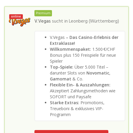
Premium
online
V.Vegas
sucht in
Leonberg (Württemberg)
V.Vegas
– Das Casino-Erlebnis der
Extraklasse!
Willkommenspaket:
1.500 €/CHF
Bonus plus 150 Freispiele für neue
Spieler
Top-Spiele:
Über 5.000 Titel –
darunter Slots von
Novomatic
,
Gamomat
& Co.
Flexible Ein- & Auszahlungen:
Akzeptiert Zahlungsmethoden wie
SOFORT und Paysafe
Starke Extras:
Promotions,
Treueboni & exklusives VIP-
Programm