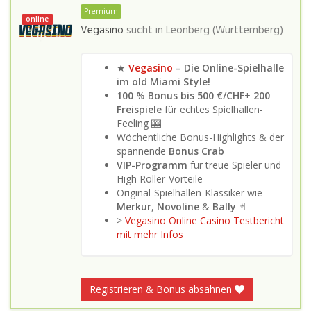
Premium
online
Vegasino
sucht in
Leonberg (Württemberg)
★
Vegasino
– Die Online-Spielhalle
im old Miami Style!
100 % Bonus bis 500 €/CHF
+
200
Freispiele
für echtes Spielhallen-
Feeling 🎰
Wöchentliche Bonus-Highlights & der
spannende
Bonus Crab
VIP-Programm
für treue Spieler und
High Roller-Vorteile
Original-Spielhallen-Klassiker wie
Merkur
,
Novoline
&
Bally
🃏
>
Vegasino Online Casino Testbericht
mit mehr Infos
Registrieren & Bonus absahnen