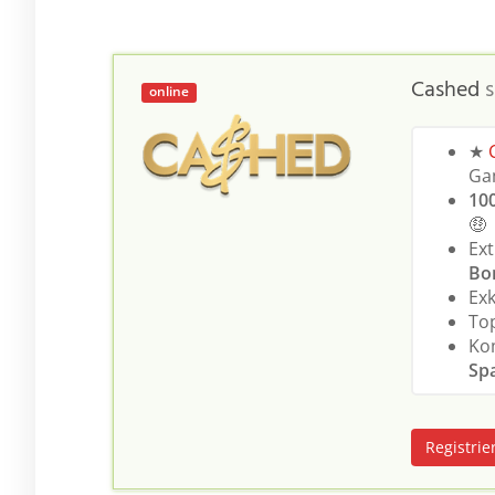
Cashed
s
online
★
Ga
10
🤑
Ext
Bo
Exk
To
Ko
Sp
Registri