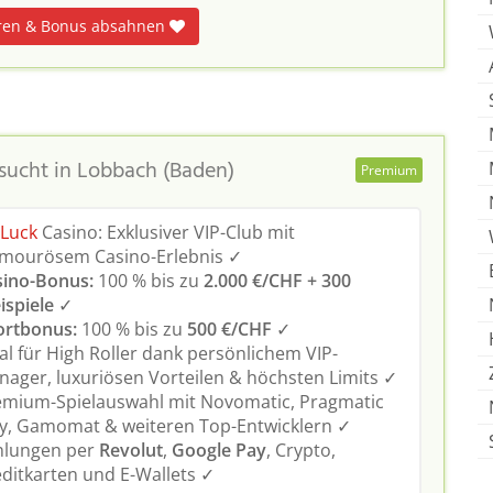
eren & Bonus absahnen
sucht in
Lobbach (Baden)
Premium
PLuck
Casino: Exklusiver VIP-Club mit
amourösem Casino-Erlebnis ✓
sino-Bonus:
100 % bis zu
2.000 €/CHF + 300
ispiele
✓
ortbonus:
100 % bis zu
500 €/CHF
✓
al für High Roller dank persönlichem VIP-
ager, luxuriösen Vorteilen & höchsten Limits ✓
emium-Spielauswahl mit Novomatic, Pragmatic
ay, Gamomat & weiteren Top-Entwicklern ✓
hlungen per
Revolut
,
Google Pay
, Crypto,
ditkarten und E-Wallets ✓