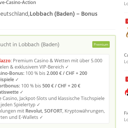
ive-Casino-Action
L
Deutschland,
Lobbach (Baden) – Bonus
sucht in
Lobbach (Baden)
Premium
C
lazzo
: Premium Casino & Wetten mit über 5.000
L
elen & exklusivem VIP-Bereich ✓
sino-Bonus:
100 % bis
2.000 € / CHF + 200
ispiele
✓
ortbonus:
100 % bis
500 € / CHF + 20 €
atiswette
✓
e Casino, Jackpot-Slots und klassische Tischspiele
 jeden Spielertyp ✓
hlungen mit
Revolut
,
SOFORT
, Kryptowährungen,
Fi
ten und E-Wallets ✓
L