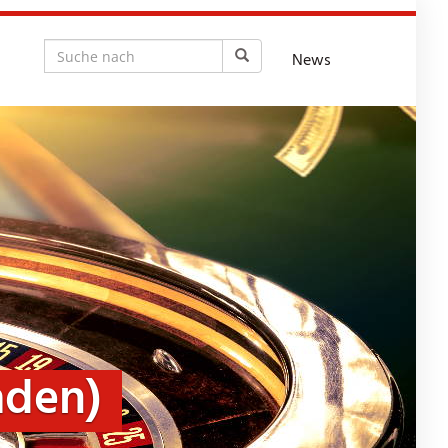
News
aden)