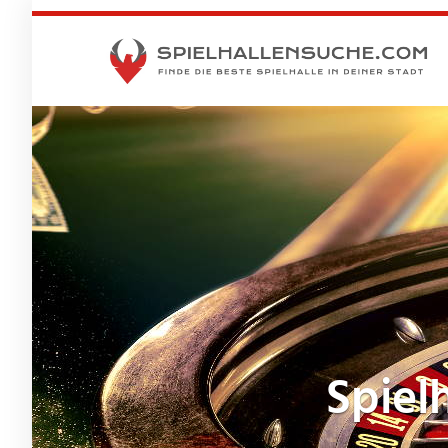
Skip
to
main
content
Spiel