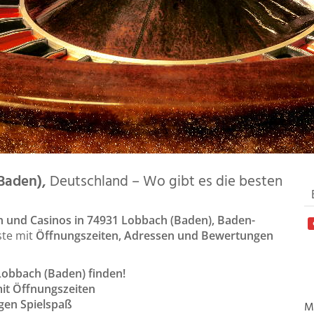
Baden),
Deutschland – Wo gibt es die besten
en und Casinos in 74931 Lobbach (Baden), Baden-
iste mit
Öffnungszeiten, Adressen und Bewertungen
 Lobbach (Baden) finden!
mit Öffnungszeiten
igen Spielspaß
M