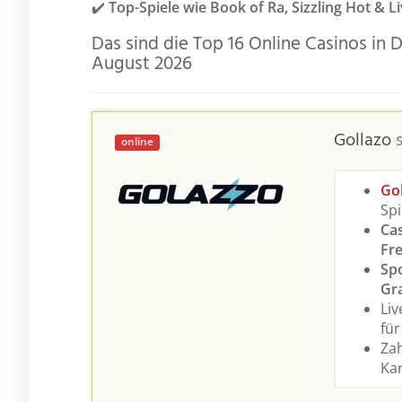
✔️
Top-Spiele wie Book of Ra, Sizzling Hot & L
Das sind die Top 16 Online Casinos in 
August 2026
Gollazo
online
Go
Spi
Ca
Fre
Sp
Gr
Liv
für
Za
Kar