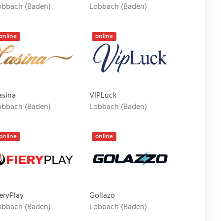
obbach (Baden)
Lobbach (Baden)
online
online
asina
VIPLuck
obbach (Baden)
Lobbach (Baden)
online
online
eryPlay
Gollazo
obbach (Baden)
Lobbach (Baden)