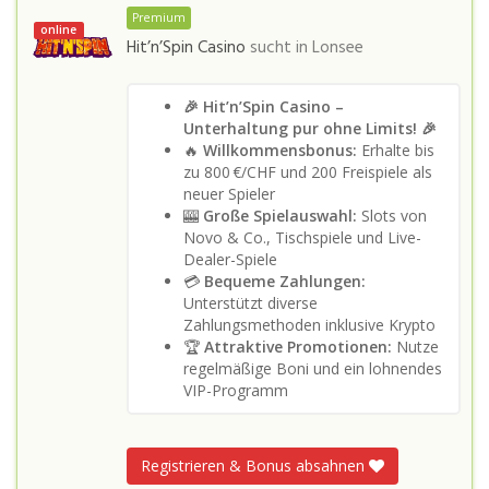
Premium
online
Hit’n’Spin Casino
sucht in
Lonsee
🎉 Hit’n’Spin Casino –
Unterhaltung pur ohne Limits! 🎉
🔥
Willkommensbonus:
Erhalte bis
zu 800 €/CHF und 200 Freispiele als
neuer Spieler
🎰
Große Spielauswahl:
Slots von
Novo & Co., Tischspiele und Live-
Dealer-Spiele
💳
Bequeme Zahlungen:
Unterstützt diverse
Zahlungsmethoden inklusive Krypto
🏆
Attraktive Promotionen:
Nutze
regelmäßige Boni und ein lohnendes
VIP-Programm
Registrieren & Bonus absahnen