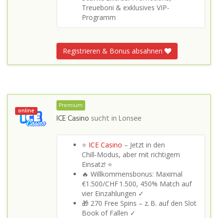
Treueboni & exklusives VIP-
Programm
Registrieren & Bonus absahnen
Premium
online
ICE Casino
sucht in
Lonsee
⭐
ICE Casino
– Jetzt in den
Chill‑Modus, aber mit richtigem
Einsatz! ⭐
🔥 Willkommensbonus: Maximal
€1.500/CHF 1.500, 450% Match auf
vier Einzahlungen ✓
🎁 270 Free Spins – z. B. auf den Slot
Book of Fallen ✓