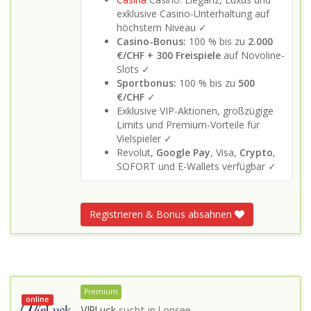
exklusive Casino-Unterhaltung auf
höchstem Niveau ✓
Casino-Bonus:
100 % bis zu
2.000
€/CHF + 300 Freispiele
auf Novoline-
Slots ✓
Sportbonus:
100 % bis zu
500
€/CHF
✓
Exklusive VIP-Aktionen, großzügige
Limits und Premium-Vorteile für
Vielspieler ✓
Revolut,
Google Pay
, Visa,
Crypto
,
SOFORT und E-Wallets verfügbar ✓
Registrieren & Bonus absahnen
Premium
online