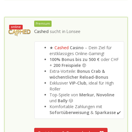
Premium
online
Cashed
sucht in
Lonsee
★
Cashed
Casino
– Dein Ziel für
erstklassiges Online-Gaming!
100% Bonus bis zu 500 €
oder CHF
+
200 Freispiele
🤑
Extra-Vorteile:
Bonus Crab &
wöchentlicher Reload-Bonus
Exklusiver
VIP-Club
, ideal für High
Roller
Top-Spiele von
Merkur
,
Novoline
und
Bally
🎲
Komfortable Zahlungen mit
Sofortüberweisung
&
Sparkasse
✔️