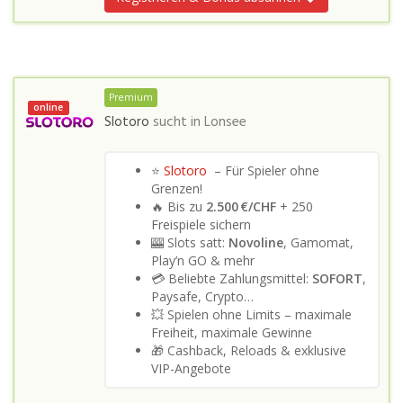
Premium
online
Slotoro
sucht in
Lonsee
⭐
Slotoro
– Für Spieler ohne
Grenzen!
🔥 Bis zu
2.500 €/CHF
+ 250
Freispiele sichern
🎰 Slots satt:
Novoline
, Gamomat,
Play’n GO & mehr
💳 Beliebte Zahlungsmittel:
SOFORT
,
Paysafe, Crypto…
💥 Spielen ohne Limits – maximale
Freiheit, maximale Gewinne
🎁 Cashback, Reloads & exklusive
VIP-Angebote