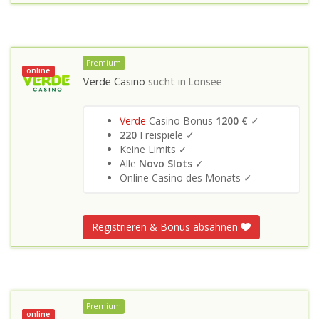
Premium
online
Verde Casino
sucht in
Lonsee
Verde
Casino Bonus
1200 €
✓
220
Freispiele ✓
Keine Limits ✓
Alle
Novo Slots
✓
Online Casino des Monats ✓
Registrieren & Bonus absahnen
Premium
online