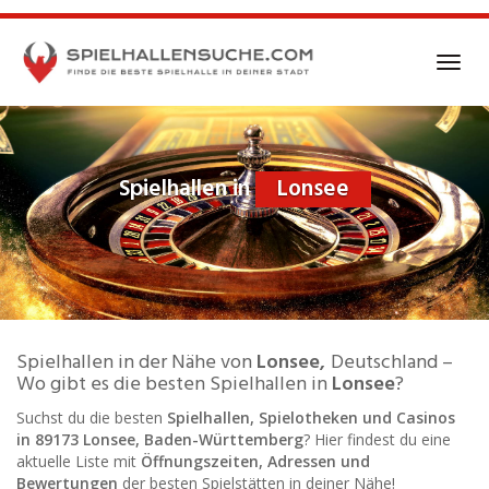
Skip
to
main
Toggl
content
navig
Spielhallen in
Lonsee
Spielhallen in der Nähe von
Lonsee,
Deutschland –
Wo gibt es die besten Spielhallen in
Lonsee
?
Suchst du die besten
Spielhallen, Spielotheken und Casinos
in 89173 Lonsee, Baden-Württemberg
? Hier findest du eine
aktuelle Liste mit
Öffnungszeiten, Adressen und
Bewertungen
der besten Spielstätten in deiner Nähe!