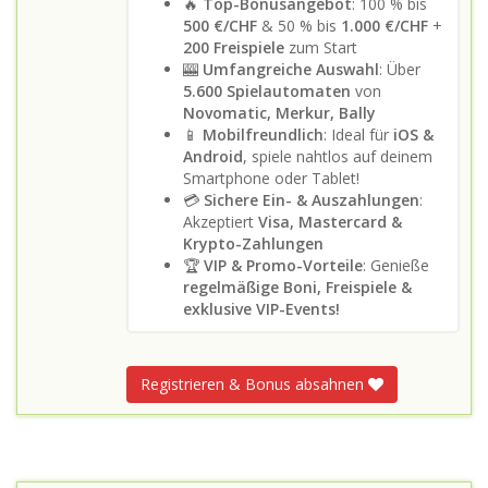
🔥
Top-Bonusangebot
: 100 % bis
500 €/CHF
& 50 % bis
1.000 €/CHF
+
200 Freispiele
zum Start
🎰
Umfangreiche Auswahl
: Über
5.600 Spielautomaten
von
Novomatic, Merkur, Bally
📱
Mobilfreundlich
: Ideal für
iOS &
Android
, spiele nahtlos auf deinem
Smartphone oder Tablet!
💳
Sichere Ein- & Auszahlungen
:
Akzeptiert
Visa, Mastercard &
Krypto-Zahlungen
🏆
VIP & Promo-Vorteile
: Genieße
regelmäßige Boni, Freispiele &
exklusive VIP-Events!
Registrieren & Bonus absahnen