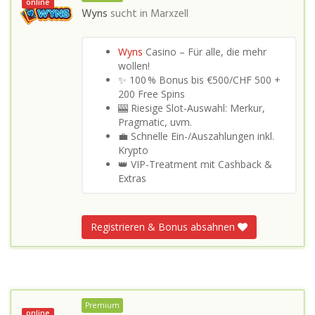
online
Wyns
sucht in
Marxzell
Wyns
Casino – Für alle, die mehr
wollen!
✨ 100 % Bonus bis €500/CHF 500 +
200 Free Spins
🎰 Riesige Slot-Auswahl: Merkur,
Pragmatic, uvm.
💼 Schnelle Ein-/Auszahlungen inkl.
Krypto
👑 VIP-Treatment mit Cashback &
Extras
Registrieren & Bonus absahnen
Premium
online