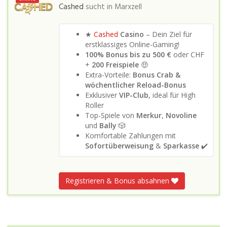
Cashed
sucht in
Marxzell
★
Cashed
Casino
– Dein Ziel für
erstklassiges Online-Gaming!
100% Bonus bis zu 500 €
oder CHF
+
200 Freispiele
🤑
Extra-Vorteile:
Bonus Crab &
wöchentlicher Reload-Bonus
Exklusiver
VIP-Club
, ideal für High
Roller
Top-Spiele von
Merkur
,
Novoline
und
Bally
🎲
Komfortable Zahlungen mit
Sofortüberweisung
&
Sparkasse
✔️
Registrieren & Bonus absahnen