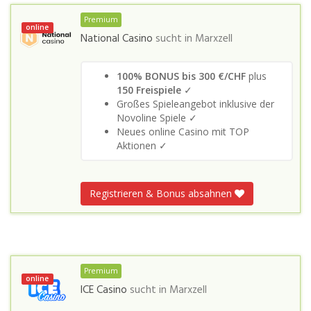
Premium
online
National Casino
sucht in
Marxzell
100% BONUS bis 300 €/CHF
plus
150 Freispiele
✓
Großes Spieleangebot inklusive der
Novoline Spiele ✓
Neues online Casino mit TOP
Aktionen ✓
Registrieren & Bonus absahnen
Premium
online
ICE Casino
sucht in
Marxzell