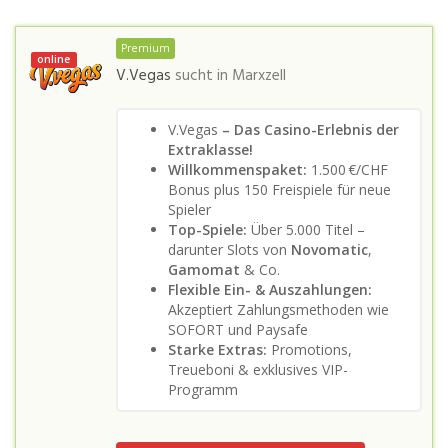
Premium
online
V.Vegas
sucht in
Marxzell
V.Vegas
– Das Casino-Erlebnis der
Extraklasse!
Willkommenspaket:
1.500 €/CHF
Bonus plus 150 Freispiele für neue
Spieler
Top-Spiele:
Über 5.000 Titel –
darunter Slots von
Novomatic
,
Gamomat
& Co.
Flexible Ein- & Auszahlungen:
Akzeptiert Zahlungsmethoden wie
SOFORT und Paysafe
Starke Extras:
Promotions,
Treueboni & exklusives VIP-
Programm