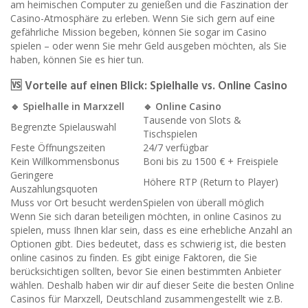
am heimischen Computer zu genießen und die Faszination der
Casino-Atmosphäre zu erleben. Wenn Sie sich gern auf eine
gefährliche Mission begeben, können Sie sogar im Casino
spielen – oder wenn Sie mehr Geld ausgeben möchten, als Sie
haben, können Sie es hier tun.
🆚 Vorteile auf einen Blick: Spielhalle vs. Online Casino
🔹
Spielhalle in Marxzell
🔹
Online Casino
Tausende von Slots &
Begrenzte Spielauswahl
Tischspielen
Feste Öffnungszeiten
24/7 verfügbar
Kein Willkommensbonus
Boni bis zu 1500 € + Freispiele
Geringere
Höhere RTP (Return to Player)
Auszahlungsquoten
Muss vor Ort besucht werden
Spielen von überall möglich
Wenn Sie sich daran beteiligen möchten, in online Casinos zu
spielen, muss Ihnen klar sein, dass es eine erhebliche Anzahl an
Optionen gibt. Dies bedeutet, dass es schwierig ist, die besten
online casinos zu finden. Es gibt einige Faktoren, die Sie
berücksichtigen sollten, bevor Sie einen bestimmten Anbieter
wählen. Deshalb haben wir dir auf dieser Seite die besten Online
Casinos für Marxzell, Deutschland zusammengestellt wie z.B.