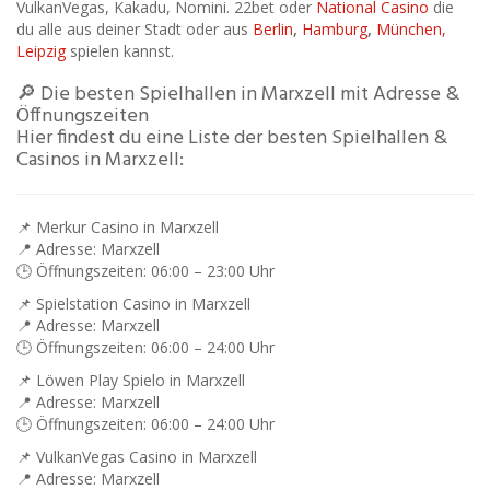
VulkanVegas, Kakadu, Nomini. 22bet oder
National Casino
die
du alle aus deiner Stadt oder aus
Berlin
,
Hamburg
,
München,
Leipzig
spielen kannst.
🔎 Die besten Spielhallen in Marxzell mit Adresse &
Öffnungszeiten
Hier findest du eine Liste der besten Spielhallen &
Casinos in Marxzell:
📌 Merkur Casino in Marxzell
📍 Adresse: Marxzell
🕒 Öffnungszeiten: 06:00 – 23:00 Uhr
📌 Spielstation Casino in Marxzell
📍 Adresse: Marxzell
🕒 Öffnungszeiten: 06:00 – 24:00 Uhr
📌 Löwen Play Spielo in Marxzell
📍 Adresse: Marxzell
🕒 Öffnungszeiten: 06:00 – 24:00 Uhr
📌 VulkanVegas Casino in Marxzell
📍 Adresse: Marxzell