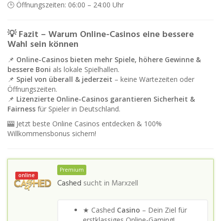
🕒 Öffnungszeiten: 06:00 – 24:00 Uhr
💡 Fazit – Warum Online-Casinos eine bessere
Wahl sein können
📌
Online-Casinos bieten mehr Spiele, höhere Gewinne &
bessere Boni
als lokale Spielhallen.
📌
Spiel von überall & jederzeit
– keine Wartezeiten oder
Öffnungszeiten.
📌
Lizenzierte Online-Casinos garantieren Sicherheit &
Fairness
für Spieler in Deutschland.
🎰 Jetzt beste Online Casinos entdecken & 100%
Willkommensbonus sichern!
Premium
online
Cashed
sucht in
Marxzell
★ Cashed
Casino
– Dein Ziel für
erstklassiges Online-Gaming!