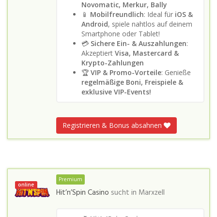
Novomatic, Merkur, Bally
📱
Mobilfreundlich
: Ideal für
iOS &
Android
, spiele nahtlos auf deinem
Smartphone oder Tablet!
💳
Sichere Ein- & Auszahlungen
:
Akzeptiert
Visa, Mastercard &
Krypto-Zahlungen
🏆
VIP & Promo-Vorteile
: Genieße
regelmäßige Boni, Freispiele &
exklusive VIP-Events!
Registrieren & Bonus absahnen
Premium
online
Hit’n’Spin Casino
sucht in
Marxzell