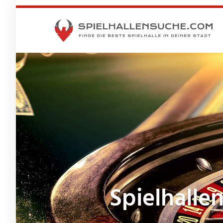
Skip
to
main
content
Spielhalle