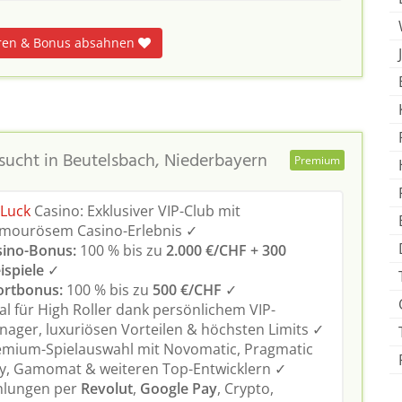
eren & Bonus absahnen
sucht in
Beutelsbach, Niederbayern
Premium
PLuck
Casino: Exklusiver VIP-Club mit
amourösem Casino-Erlebnis ✓
sino-Bonus:
100 % bis zu
2.000 €/CHF + 300
ispiele
✓
ortbonus:
100 % bis zu
500 €/CHF
✓
al für High Roller dank persönlichem VIP-
ager, luxuriösen Vorteilen & höchsten Limits ✓
emium-Spielauswahl mit Novomatic, Pragmatic
ay, Gamomat & weiteren Top-Entwicklern ✓
hlungen per
Revolut
,
Google Pay
, Crypto,