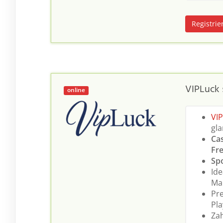
Registri
VIPLuck
online
VI
gl
Ca
Fre
Sp
Ide
Man
Pr
Pl
Za