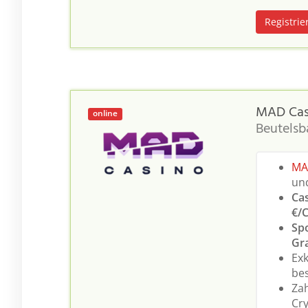
Registri
MAD Cas
online
Beutelsb
MA
un
Ca
€/C
Sp
Gr
Exk
bes
Za
Cr