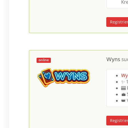
Kre
Registri
Wyns
su
online
Wy
✨ 1
🎰 
💼 
👑 
Registri