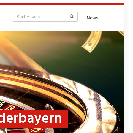
News
ederbayern