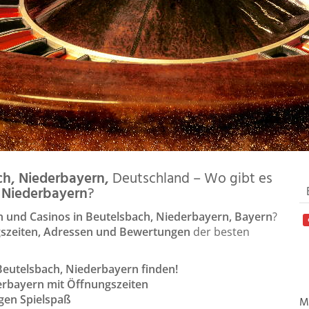
ch, Niederbayern,
Deutschland – Wo gibt es
 Niederbayern
?
en und Casinos in Beutelsbach, Niederbayern, Bayern
?
szeiten, Adressen und Bewertungen
der besten
n Beutelsbach, Niederbayern finden!
derbayern mit Öffnungszeiten
igen Spielspaß
M