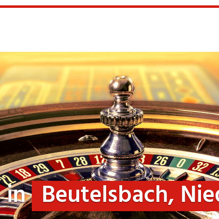
n in
Beutelsbach, Ni