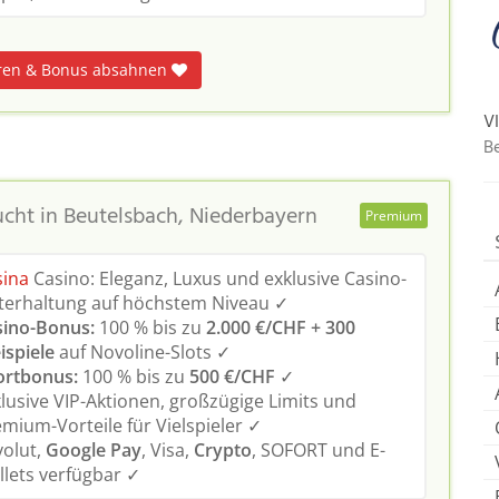
eren & Bonus absahnen
V
B
ucht in
Beutelsbach, Niederbayern
Premium
sina
Casino: Eleganz, Luxus und exklusive Casino-
terhaltung auf höchstem Niveau ✓
sino-Bonus:
100 % bis zu
2.000 €/CHF + 300
ispiele
auf Novoline-Slots ✓
ortbonus:
100 % bis zu
500 €/CHF
✓
lusive VIP-Aktionen, großzügige Limits und
mium-Vorteile für Vielspieler ✓
volut,
Google Pay
, Visa,
Crypto
, SOFORT und E-
lets verfügbar ✓