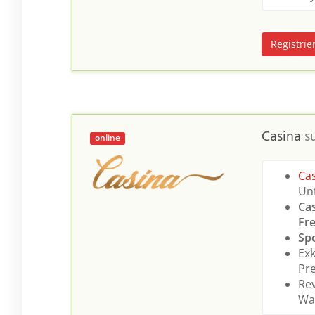
Registri
Casina
s
online
Ca
Un
Ca
Fre
Sp
Exk
Pre
Re
Wal