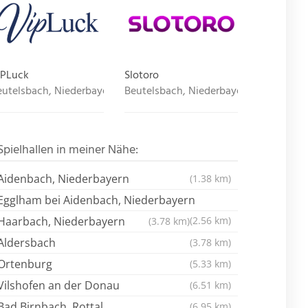
IPLuck
Slotoro
eutelsbach, Niederbayern
Beutelsbach, Niederbayern
Spielhallen in meiner Nähe:
Aidenbach, Niederbayern
(1.38 km)
Egglham bei Aidenbach, Niederbayern
Haarbach, Niederbayern
(2.56 km)
(3.78 km)
Aldersbach
(3.78 km)
Ortenburg
(5.33 km)
Vilshofen an der Donau
(6.51 km)
Bad Birnbach, Rottal
(6.95 km)