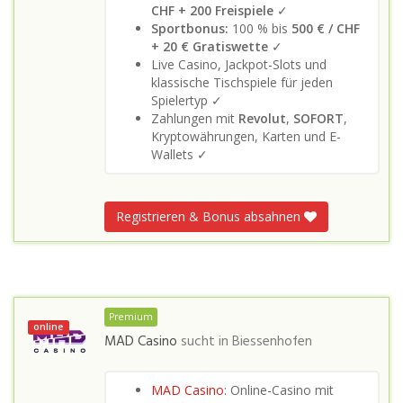
CHF + 200 Freispiele
✓
Sportbonus:
100 % bis
500 € / CHF
+ 20 € Gratiswette
✓
Live Casino, Jackpot-Slots und
klassische Tischspiele für jeden
Spielertyp ✓
Zahlungen mit
Revolut
,
SOFORT
,
Kryptowährungen, Karten und E-
Wallets ✓
Registrieren & Bonus absahnen
Premium
online
MAD Casino
sucht in
Biessenhofen
MAD Casino
: Online-Casino mit