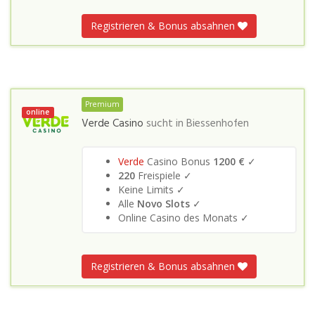
Registrieren & Bonus absahnen
Premium
online
Verde Casino
sucht in
Biessenhofen
Verde
Casino Bonus
1200 €
✓
220
Freispiele ✓
Keine Limits ✓
Alle
Novo Slots
✓
Online Casino des Monats ✓
Registrieren & Bonus absahnen