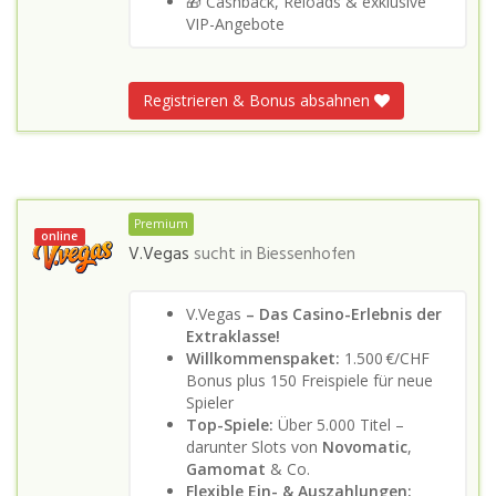
🎁 Cashback, Reloads & exklusive
VIP-Angebote
Registrieren & Bonus absahnen
Premium
online
V.Vegas
sucht in
Biessenhofen
V.Vegas
– Das Casino-Erlebnis der
Extraklasse!
Willkommenspaket:
1.500 €/CHF
Bonus plus 150 Freispiele für neue
Spieler
Top-Spiele:
Über 5.000 Titel –
darunter Slots von
Novomatic
,
Gamomat
& Co.
Flexible Ein- & Auszahlungen: