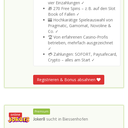
vier Einzahlungen ✓
🎁 270 Free Spins – z. B. auf den Slot
Book of Fallen ✓
🎰 Hochkarätige Spieleauswahl von
Pragmatic, Gamomat, Novoline &
Co. ✓
🏆 Von erfahrenen Casino‑Profis
betrieben, mehrfach ausgezeichnet
✓
💳 Zahlungen: SOFORT, Paysafecard,
Crypto – alles am Start ✓
Registrieren & Bonus absahnen
Premium
online
Joker8
sucht in
Biessenhofen