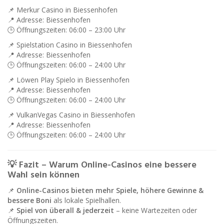
📌 Merkur Casino in Biessenhofen
📍 Adresse: Biessenhofen
🕒 Öffnungszeiten: 06:00 – 23:00 Uhr
📌 Spielstation Casino in Biessenhofen
📍 Adresse: Biessenhofen
🕒 Öffnungszeiten: 06:00 – 24:00 Uhr
📌 Löwen Play Spielo in Biessenhofen
📍 Adresse: Biessenhofen
🕒 Öffnungszeiten: 06:00 – 24:00 Uhr
📌 VulkanVegas Casino in Biessenhofen
📍 Adresse: Biessenhofen
🕒 Öffnungszeiten: 06:00 – 24:00 Uhr
💡 Fazit – Warum Online-Casinos eine bessere
Wahl sein können
📌
Online-Casinos bieten mehr Spiele, höhere Gewinne &
bessere Boni
als lokale Spielhallen.
📌
Spiel von überall & jederzeit
– keine Wartezeiten oder
Öffnungszeiten.