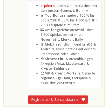
⭐
Joker8
– Dein Online-Casino mit
den besten Games & Boni!
⭐
🔥
Top-Bonusangebot
: 100 % bis
500 €/CHF
& 50 % bis
1.000 €/CHF
+
200 Freispiele
zum Start
🎰
Umfangreiche Auswahl
: Über
5.600 Spielautomaten
von
Novomatic, Merkur, Bally
📱
Mobilfreundlich
: Ideal für
iOS &
Android
, spiele nahtlos auf deinem
Smartphone oder Tablet!
💳
Sichere Ein- & Auszahlungen
:
Akzeptiert
Visa, Mastercard &
Krypto-Zahlungen
🏆
VIP & Promo-Vorteile
: Genieße
regelmäßige Boni, Freispiele &
exklusive VIP-Events!
Registrieren & Bonus absahnen