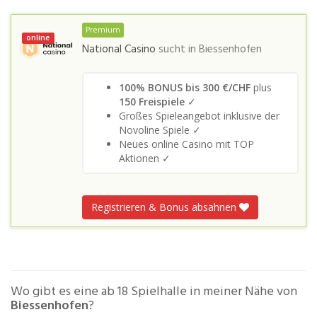
Premium
online
National Casino
sucht in
Biessenhofen
100% BONUS bis 300 €/CHF
plus
150 Freispiele
✓
Großes Spieleangebot inklusive der
Novoline Spiele ✓
Neues online Casino mit TOP
Aktionen ✓
Registrieren & Bonus absahnen
Wo gibt es eine ab 18 Spielhalle in meiner Nähe von
Biessenhofen
?