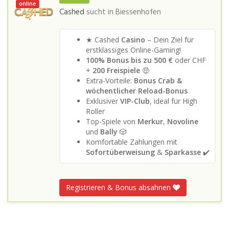
online
Cashed
sucht in
Biessenhofen
★ Cashed
Casino
– Dein Ziel für
erstklassiges Online-Gaming!
100% Bonus bis zu 500 €
oder CHF
+
200 Freispiele
🤑
Extra-Vorteile:
Bonus Crab &
wöchentlicher Reload-Bonus
Exklusiver
VIP-Club
, ideal für High
Roller
Top-Spiele von
Merkur
,
Novoline
und
Bally
🎲
Komfortable Zahlungen mit
Sofortüberweisung
&
Sparkasse
✔️
Registrieren & Bonus absahnen