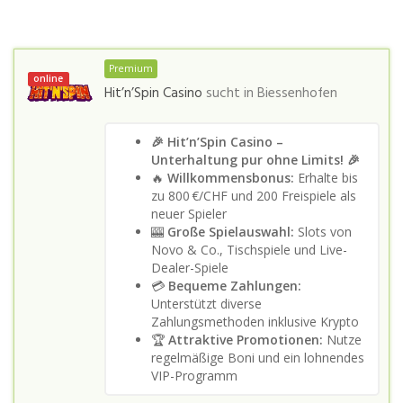
Premium
online
Hit’n’Spin Casino
sucht in
Biessenhofen
🎉 Hit’n’Spin Casino –
Unterhaltung pur ohne Limits! 🎉
🔥
Willkommensbonus:
Erhalte bis
zu 800 €/CHF und 200 Freispiele als
neuer Spieler
🎰
Große Spielauswahl:
Slots von
Novo & Co., Tischspiele und Live-
Dealer-Spiele
💳
Bequeme Zahlungen:
Unterstützt diverse
Zahlungsmethoden inklusive Krypto
🏆
Attraktive Promotionen:
Nutze
regelmäßige Boni und ein lohnendes
VIP-Programm