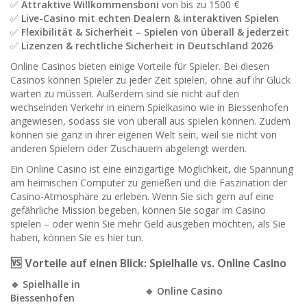
✅
Attraktive Willkommensboni
von bis zu 1500 €
✅
Live-Casino mit echten Dealern & interaktiven Spielen
✅
Flexibilität & Sicherheit – Spielen von überall & jederzeit
✅
Lizenzen & rechtliche Sicherheit in Deutschland 2026
Online Casinos bieten einige Vorteile für Spieler. Bei diesen
Casinos können Spieler zu jeder Zeit spielen, ohne auf ihr Glück
warten zu müssen. Außerdem sind sie nicht auf den
wechselnden Verkehr in einem Spielkasino wie in Biessenhofen
angewiesen, sodass sie von überall aus spielen können. Zudem
können sie ganz in ihrer eigenen Welt sein, weil sie nicht von
anderen Spielern oder Zuschauern abgelengt werden.
Ein Online Casino ist eine einzigartige Möglichkeit, die Spannung
am heimischen Computer zu genießen und die Faszination der
Casino-Atmosphäre zu erleben. Wenn Sie sich gern auf eine
gefährliche Mission begeben, können Sie sogar im Casino
spielen – oder wenn Sie mehr Geld ausgeben möchten, als Sie
haben, können Sie es hier tun.
🆚 Vorteile auf einen Blick: Spielhalle vs. Online Casino
🔹
Spielhalle in
🔹
Online Casino
Biessenhofen