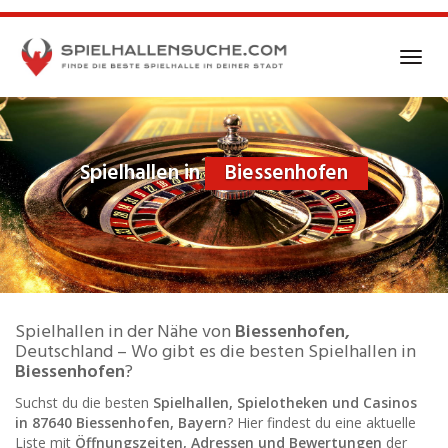
Skip
to
main
Toggl
content
navig
Spielhallen in
Biessenhofen
Spielhallen in der Nähe von
Biessenhofen,
Deutschland – Wo gibt es die besten Spielhallen in
Biessenhofen
?
Suchst du die besten
Spielhallen, Spielotheken und Casinos
in 87640 Biessenhofen, Bayern
? Hier findest du eine aktuelle
Liste mit
Öffnungszeiten, Adressen und Bewertungen
der