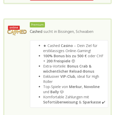
Premium
online
Cashed
sucht in
Bissingen, Schwaben
★ Cashed
Casino
– Dein Ziel für
erstklassiges Online-Gaming!
100% Bonus bis zu 500 €
oder CHF
+
200 Freispiele
🤑
Extra-Vorteile:
Bonus Crab &
wöchentlicher Reload-Bonus
Exklusiver
VIP-Club
, ideal für High
Roller
Top-Spiele von
Merkur
,
Novoline
und
Bally
🎲
Komfortable Zahlungen mit
Sofortüberweisung
&
Sparkasse
✔️