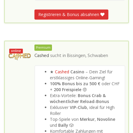
Registrieren & Bonus absahnen
Premium
online
Cashed
sucht in
Bissingen, Schwaben
★
Cashed
Casino
– Dein Ziel für
erstklassiges Online-Gaming!
100% Bonus bis zu 500 €
oder CHF
+
200 Freispiele
🤑
Extra-Vorteile:
Bonus Crab &
wöchentlicher Reload-Bonus
Exklusiver
VIP-Club
, ideal für High
Roller
Top-Spiele von
Merkur
,
Novoline
und
Bally
🎲
Komfortable Zahlungen mit