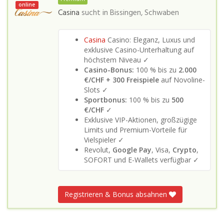
online
Casina
sucht in
Bissingen, Schwaben
Casina
Casino: Eleganz, Luxus und
exklusive Casino-Unterhaltung auf
höchstem Niveau ✓
Casino-Bonus:
100 % bis zu
2.000
€/CHF + 300 Freispiele
auf Novoline-
Slots ✓
Sportbonus:
100 % bis zu
500
€/CHF
✓
Exklusive VIP-Aktionen, großzügige
Limits und Premium-Vorteile für
Vielspieler ✓
Revolut,
Google Pay
, Visa,
Crypto
,
SOFORT und E-Wallets verfügbar ✓
Registrieren & Bonus absahnen