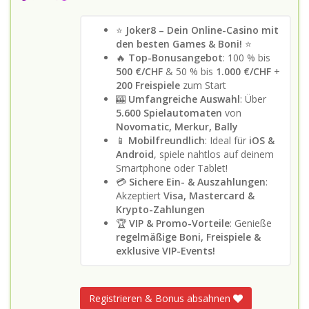
⭐
Joker8 – Dein Online-Casino mit
den besten Games & Boni!
⭐
🔥
Top-Bonusangebot
: 100 % bis
500 €/CHF
& 50 % bis
1.000 €/CHF
+
200 Freispiele
zum Start
🎰
Umfangreiche Auswahl
: Über
5.600 Spielautomaten
von
Novomatic, Merkur, Bally
📱
Mobilfreundlich
: Ideal für
iOS &
Android
, spiele nahtlos auf deinem
Smartphone oder Tablet!
💳
Sichere Ein- & Auszahlungen
:
Akzeptiert
Visa, Mastercard &
Krypto-Zahlungen
🏆
VIP & Promo-Vorteile
: Genieße
regelmäßige Boni, Freispiele &
exklusive VIP-Events!
Registrieren & Bonus absahnen