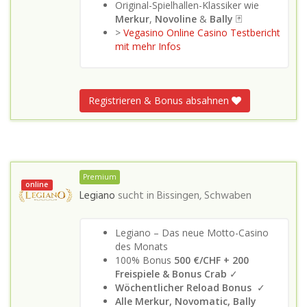
Original-Spielhallen-Klassiker wie
Merkur
,
Novoline
&
Bally
🃏
>
Vegasino Online Casino Testbericht
mit mehr Infos
Registrieren & Bonus absahnen
Premium
online
Legiano
sucht in
Bissingen, Schwaben
Legiano – Das neue Motto-Casino
des Monats
100% Bonus
500 €/CHF + 200
Freispiele & Bonus Crab
✓
Wöchentlicher Reload Bonus
✓
Alle Merkur, Novomatic, Bally