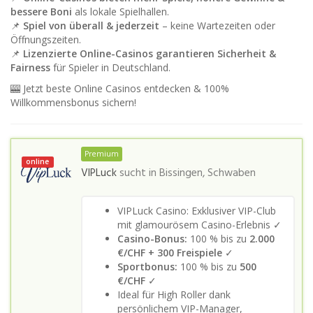
bessere Boni
als lokale Spielhallen.
📌
Spiel von überall & jederzeit
– keine Wartezeiten oder
Öffnungszeiten.
📌
Lizenzierte Online-Casinos garantieren Sicherheit &
Fairness
für Spieler in Deutschland.
🎰 Jetzt beste Online Casinos entdecken & 100%
Willkommensbonus sichern!
Premium
online
VIPLuck
sucht in
Bissingen, Schwaben
VIPLuck Casino: Exklusiver VIP-Club
mit glamourösem Casino-Erlebnis ✓
Casino-Bonus:
100 % bis zu
2.000
€/CHF + 300 Freispiele
✓
Sportbonus:
100 % bis zu
500
€/CHF
✓
Ideal für High Roller dank
persönlichem VIP-Manager,