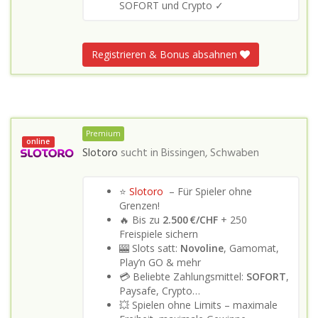
SOFORT und Crypto ✓
Registrieren & Bonus absahnen
Premium
online
Slotoro
sucht in
Bissingen, Schwaben
⭐
Slotoro
– Für Spieler ohne
Grenzen!
🔥 Bis zu
2.500 €/CHF
+ 250
Freispiele sichern
🎰 Slots satt:
Novoline
, Gamomat,
Play’n GO & mehr
💳 Beliebte Zahlungsmittel:
SOFORT
,
Paysafe, Crypto…
💥 Spielen ohne Limits – maximale