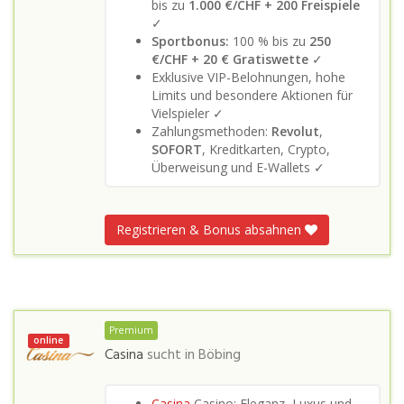
bis zu
1.000 €/CHF + 200 Freispiele
✓
Sportbonus:
100 % bis zu
250
€/CHF + 20 € Gratiswette
✓
Exklusive VIP-Belohnungen, hohe
Limits und besondere Aktionen für
Vielspieler ✓
Zahlungsmethoden:
Revolut
,
SOFORT
, Kreditkarten, Crypto,
Überweisung und E-Wallets ✓
Registrieren & Bonus absahnen
Premium
online
Casina
sucht in
Böbing
Casina
Casino: Eleganz, Luxus und