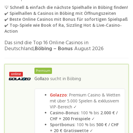
💡
Schnell & einfach die nächste Spielhalle in Böbing finden!
✔️
Spielhallen & Casinos in Böbing mit Öffnungszeiten
✔️
Beste Online Casinos mit Bonus für sofortigen Spielspaß
✔️
Top-Spiele wie Book of Ra, Sizzling Hot & Live-Casino-
Action
Das sind die Top 16 Online Casinos in
Deutschland,
Böbing – Bonus
August 2026
Premium
online
Gollazo
sucht in
Böbing
Golazzo
: Premium Casino & Wetten
mit über 5.000 Spielen & exklusivem
VIP-Bereich ✓
Casino-Bonus:
100 % bis
2.000 € /
CHF + 200 Freispiele
✓
Sportbonus:
100 % bis
500 € / CHF
+ 20 € Gratiswette
✓