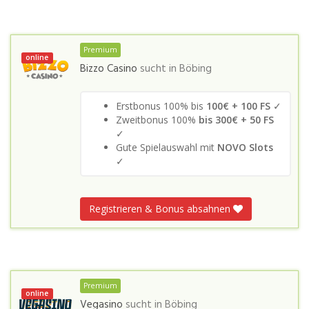
Premium
online
Bizzo Casino
sucht in
Böbing
Erstbonus 100% bis
100€ + 100 FS
✓
Zweitbonus 100%
bis 300€ + 50 FS
✓
Gute Spielauswahl mit
NOVO Slots
✓
Registrieren & Bonus absahnen
Premium
online
Vegasino
sucht in
Böbing