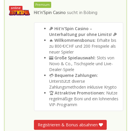
Premium
online
Hit’n’Spin Casino
sucht in
Böbing
🎉 Hit’n’Spin Casino –
Unterhaltung pur ohne Limits! 🎉
🔥
Willkommensbonus:
Erhalte bis
zu 800 €/CHF und 200 Freispiele als
neuer Spieler
🎰
Große Spielauswahl:
Slots von
Novo & Co., Tischspiele und Live-
Dealer-Spiele
💳
Bequeme Zahlungen:
Unterstützt diverse
Zahlungsmethoden inklusive Krypto
🏆
Attraktive Promotionen:
Nutze
regelmäßige Boni und ein lohnendes
VIP-Programm
Registrieren & Bonus absahnen