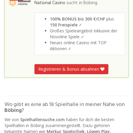
National Casino
sucht in
Böbing
100% BONUS bis 300 €/CHF
plus
150 Freispiele
✓
Großes Spieleangebot inklusive der
Novoline Spiele ✓
Neues online Casino mit TOP
Aktionen ✓
Registrieren & Bonus absahnen
Wo gibt es eine ab 18 Spielhalle in meiner Nähe von
Böbing
?
Wir von
Spielhallensuche.com
haben für dich die besten
Spielhallen in Böbing zusammengestellt. Dazu gehören
bekannte Namen wie
Merkur Spielothek, Löwen Play,