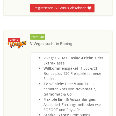
Registrieren & Bonus absahnen
Premium
online
V.Vegas
sucht in
Böbing
V.Vegas
– Das Casino-Erlebnis der
Extraklasse!
Willkommenspaket:
1.500 €/CHF
Bonus plus 150 Freispiele für neue
Spieler
Top-Spiele:
Über 5.000 Titel –
darunter Slots von
Novomatic
,
Gamomat
& Co.
Flexible Ein- & Auszahlungen:
Akzeptiert Zahlungsmethoden wie
SOFORT und Paysafe
Starke Extras:
Promotions,