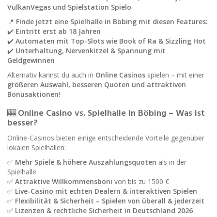
VulkanVegas und Spielstation Spielo
.
📍
Finde jetzt eine Spielhalle in Böbing mit diesen Features:
✔️
Eintritt erst ab 18 Jahren
✔️
Automaten mit Top-Slots wie Book of Ra & Sizzling Hot
✔️
Unterhaltung, Nervenkitzel & Spannung mit
Geldgewinnen
Alternativ kannst du auch in
Online Casinos
spielen – mit einer
größeren Auswahl, besseren Quoten und attraktiven
Bonusaktionen
!
🎰
Online Casino vs. Spielhalle in Böbing – Was ist
besser?
Online-Casinos bieten einige entscheidende Vorteile gegenüber
lokalen Spielhallen:
✅
Mehr Spiele & höhere Auszahlungsquoten
als in der
Spielhalle
✅
Attraktive Willkommensboni
von bis zu 1500 €
✅
Live-Casino mit echten Dealern & interaktiven Spielen
✅
Flexibilität & Sicherheit – Spielen von überall & jederzeit
✅
Lizenzen & rechtliche Sicherheit in Deutschland 2026