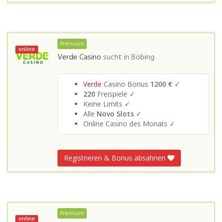
Premium
online
Verde Casino
sucht in
Böbing
Verde
Casino Bonus
1200 €
✓
220
Freispiele ✓
Keine Limits ✓
Alle
Novo Slots
✓
Online Casino des Monats ✓
Registrieren & Bonus absahnen
Premium
online