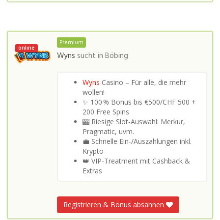
Premium
online
Wyns
sucht in
Böbing
Wyns
Casino – Für alle, die mehr
wollen!
✨ 100 % Bonus bis €500/CHF 500 +
200 Free Spins
🎰 Riesige Slot-Auswahl: Merkur,
Pragmatic, uvm.
💼 Schnelle Ein-/Auszahlungen inkl.
Krypto
👑 VIP-Treatment mit Cashback &
Extras
Registrieren & Bonus absahnen