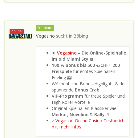
Premium
online
Vegasino
sucht in
Böbing
★
Vegasino
– Die Online-Spielhalle
im old Miami Style!
100 % Bonus bis 500 €/CHF
+
200
Freispiele
für echtes Spielhallen-
Feeling 🎰
Wöchentliche Bonus-Highlights & der
spannende
Bonus Crab
VIP-Programm
für treue Spieler und
High Roller-Vorteile
Original-Spielhallen-Klassiker wie
Merkur
,
Novoline
&
Bally
🃏
>
Vegasino Online Casino Testbericht
mit mehr Infos