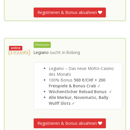
Registrieren & Bonus absahnen
Premium
online
Legiano
sucht in
Böbing
Legiano – Das neue Motto-Casino
des Monats
100% Bonus
500 €/CHF + 200
Freispiele & Bonus Crab
✓
Wöchentlicher Reload Bonus
✓
Alle Merkur, Novomatic, Bally
Wulff Slots
✓
Registrieren & Bonus absahnen