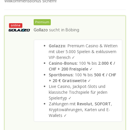
Willkommensbonus sichern!
Premium
online
Gollazo
sucht in
Böbing
Golazzo
: Premium Casino & Wetten
mit über 5.000 Spielen & exklusivem
VIP-Bereich ✓
Casino-Bonus:
100 % bis
2.000 € /
CHF + 200 Freispiele
✓
Sportbonus:
100 % bis
500 € / CHF
+ 20 € Gratiswette
✓
Live Casino, Jackpot-Slots und
klassische Tischspiele für jeden
Spielertyp ✓
Zahlungen mit
Revolut
,
SOFORT
,
Kryptowährungen, Karten und E-
Wallets ✓