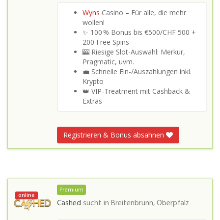
Wyns
Casino – Für alle, die mehr
wollen!
✨ 100 % Bonus bis €500/CHF 500 +
200 Free Spins
🎰 Riesige Slot-Auswahl: Merkur,
Pragmatic, uvm.
💼 Schnelle Ein-/Auszahlungen inkl.
Krypto
👑 VIP-Treatment mit Cashback &
Extras
Registrieren & Bonus absahnen
Premium
online
Cashed
sucht in
Breitenbrunn, Oberpfalz