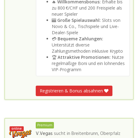
🔥
Willkommensbonus:
Erhalte bis
zu 800 €/CHF und 200 Freispiele als
neuer Spieler
🎰
Große Spielauswahl:
Slots von
Novo & Co., Tischspiele und Live-
Dealer-Spiele
💳
Bequeme Zahlungen:
Unterstützt diverse
Zahlungsmethoden inklusive Krypto
🏆
Attraktive Promotionen:
Nutze
regelmäßige Boni und ein lohnendes
VIP-Programm
Registrieren & Bonus absahnen
Premium
online
V.Vegas
sucht in
Breitenbrunn, Oberpfalz