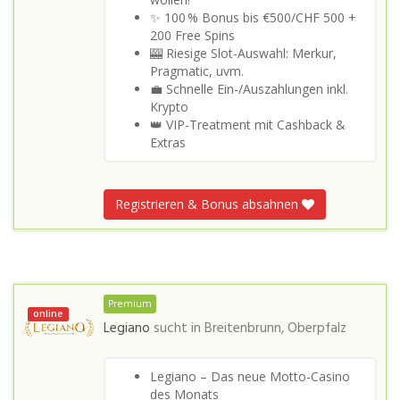
✨ 100 % Bonus bis €500/CHF 500 +
200 Free Spins
🎰 Riesige Slot-Auswahl: Merkur,
Pragmatic, uvm.
💼 Schnelle Ein-/Auszahlungen inkl.
Krypto
👑 VIP-Treatment mit Cashback &
Extras
Registrieren & Bonus absahnen
Premium
online
Legiano
sucht in
Breitenbrunn, Oberpfalz
Legiano – Das neue Motto-Casino
des Monats