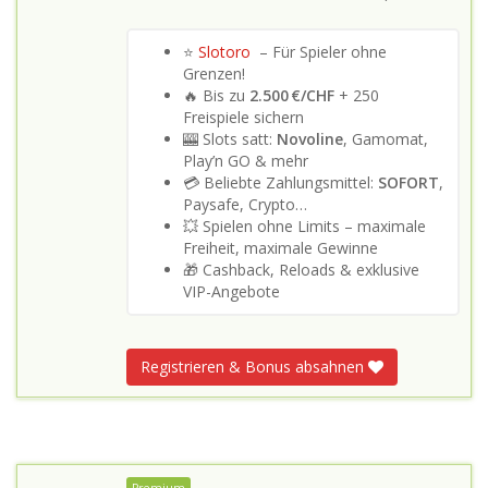
⭐
Slotoro
– Für Spieler ohne
Grenzen!
🔥 Bis zu
2.500 €/CHF
+ 250
Freispiele sichern
🎰 Slots satt:
Novoline
, Gamomat,
Play’n GO & mehr
💳 Beliebte Zahlungsmittel:
SOFORT
,
Paysafe, Crypto…
💥 Spielen ohne Limits – maximale
Freiheit, maximale Gewinne
🎁 Cashback, Reloads & exklusive
VIP-Angebote
Registrieren & Bonus absahnen