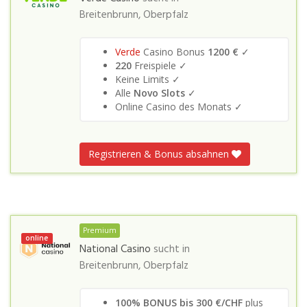
Breitenbrunn, Oberpfalz
Verde
Casino Bonus
1200 €
✓
220
Freispiele ✓
Keine Limits ✓
Alle
Novo Slots
✓
Online Casino des Monats ✓
Registrieren & Bonus absahnen
Premium
online
National Casino
sucht in
Breitenbrunn, Oberpfalz
100% BONUS bis 300 €/CHF
plus