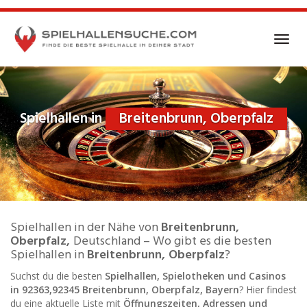
Skip
to
main
Toggl
content
navig
Spielhallen in
Breitenbrunn, Oberpfalz
Spielhallen in der Nähe von
Breitenbrunn,
Oberpfalz,
Deutschland – Wo gibt es die besten
Spielhallen in
Breitenbrunn, Oberpfalz
?
Suchst du die besten
Spielhallen, Spielotheken und Casinos
in 92363,92345 Breitenbrunn, Oberpfalz, Bayern
? Hier findest
du eine aktuelle Liste mit
Öffnungszeiten, Adressen und