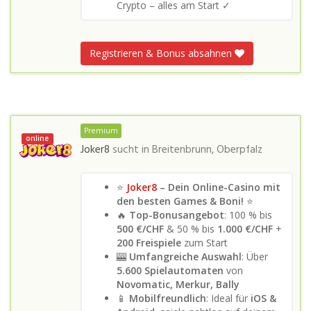
Crypto – alles am Start ✓
Registrieren & Bonus absahnen
Premium
online
Joker8
sucht in
Breitenbrunn, Oberpfalz
⭐
Joker8
– Dein Online-Casino mit
den besten Games & Boni!
⭐
🔥
Top-Bonusangebot
: 100 % bis
500 €/CHF
& 50 % bis
1.000 €/CHF
+
200 Freispiele
zum Start
🎰
Umfangreiche Auswahl
: Über
5.600 Spielautomaten
von
Novomatic, Merkur, Bally
📱
Mobilfreundlich
: Ideal für
iOS &