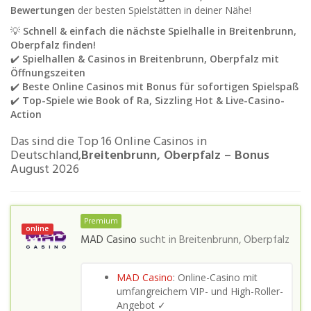
Bewertungen
der besten Spielstätten in deiner Nähe!
💡
Schnell & einfach die nächste Spielhalle in Breitenbrunn,
Oberpfalz finden!
✔️
Spielhallen & Casinos in Breitenbrunn, Oberpfalz mit
Öffnungszeiten
✔️
Beste Online Casinos mit Bonus für sofortigen Spielspaß
✔️
Top-Spiele wie Book of Ra, Sizzling Hot & Live-Casino-
Action
Das sind die Top 16 Online Casinos in
Deutschland,
Breitenbrunn, Oberpfalz – Bonus
August 2026
Premium
online
MAD Casino
sucht in
Breitenbrunn, Oberpfalz
MAD Casino
: Online-Casino mit
umfangreichem VIP- und High-Roller-
Angebot ✓