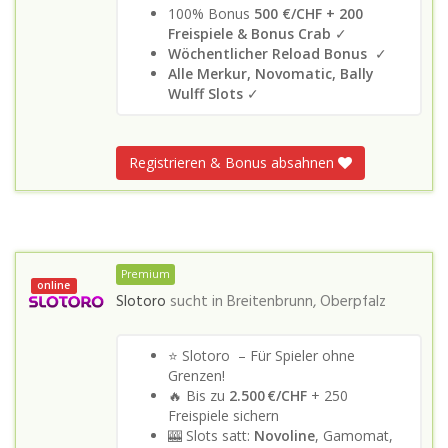
100% Bonus
500 €/CHF + 200
Freispiele & Bonus Crab
✓
Wöchentlicher Reload Bonus
✓
Alle Merkur, Novomatic, Bally
Wulff Slots
✓
Registrieren & Bonus absahnen
Premium
online
Slotoro
sucht in
Breitenbrunn, Oberpfalz
⭐ Slotoro – Für Spieler ohne
Grenzen!
🔥 Bis zu
2.500 €/CHF
+ 250
Freispiele sichern
🎰 Slots satt:
Novoline
, Gamomat,