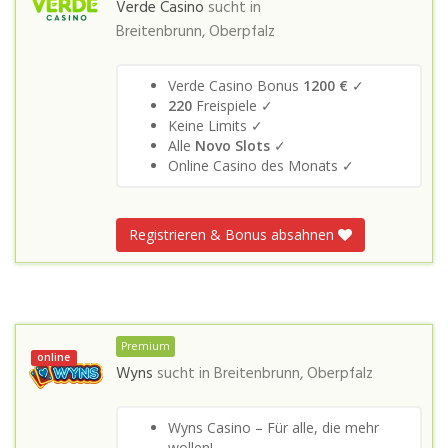
Verde Casino
sucht in
Breitenbrunn, Oberpfalz
Verde Casino Bonus
1200 €
✓
220
Freispiele ✓
Keine Limits ✓
Alle
Novo Slots
✓
Online Casino des Monats ✓
Registrieren & Bonus absahnen
Premium
online
Wyns
sucht in
Breitenbrunn, Oberpfalz
Wyns Casino – Für alle, die mehr
wollen!