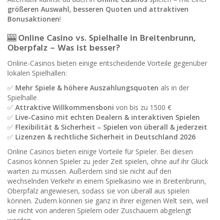
größeren Auswahl, besseren Quoten und attraktiven
Bonusaktionen
!
🎰
Online Casino vs. Spielhalle in Breitenbrunn,
Oberpfalz – Was ist besser?
Online-Casinos bieten einige entscheidende Vorteile gegenüber
lokalen Spielhallen:
✅
Mehr Spiele & höhere Auszahlungsquoten
als in der
Spielhalle
✅
Attraktive Willkommensboni
von bis zu 1500 €
✅
Live-Casino mit echten Dealern & interaktiven Spielen
✅
Flexibilität & Sicherheit – Spielen von überall & jederzeit
✅
Lizenzen & rechtliche Sicherheit in Deutschland 2026
Online Casinos bieten einige Vorteile für Spieler. Bei diesen
Casinos können Spieler zu jeder Zeit spielen, ohne auf ihr Glück
warten zu müssen. Außerdem sind sie nicht auf den
wechselnden Verkehr in einem Spielkasino wie in Breitenbrunn,
Oberpfalz angewiesen, sodass sie von überall aus spielen
können. Zudem können sie ganz in ihrer eigenen Welt sein, weil
sie nicht von anderen Spielern oder Zuschauern abgelengt