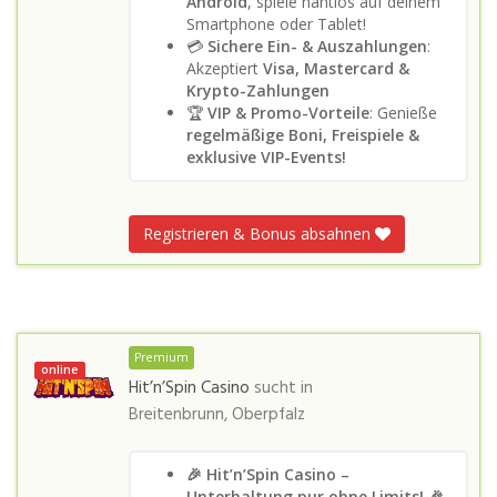
Android
, spiele nahtlos auf deinem
Smartphone oder Tablet!
💳
Sichere Ein- & Auszahlungen
:
Akzeptiert
Visa, Mastercard &
Krypto-Zahlungen
🏆
VIP & Promo-Vorteile
: Genieße
regelmäßige Boni, Freispiele &
exklusive VIP-Events!
Registrieren & Bonus absahnen
Premium
online
Hit’n’Spin Casino
sucht in
Breitenbrunn, Oberpfalz
🎉 Hit’n’Spin Casino –
Unterhaltung pur ohne Limits! 🎉