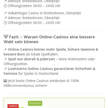
📍 Adresse: Breitenbrunn, Oberpfalz
🕒 Öffnungszeiten: 06:00 – 24:00 Uhr
📌 VulkanVegas Casino in Breitenbrunn, Oberpfalz
📍 Adresse: Breitenbrunn, Oberpfalz
🕒 Öffnungszeiten: 06:00 – 24:00 Uhr
💡 Fazit – Warum Online-Casinos eine bessere
Wahl sein können
📌
Online-Casinos bieten mehr Spiele, höhere Gewinne &
bessere Boni
als lokale Spielhallen.
📌
Spiel von überall & jederzeit
– keine Wartezeiten oder
Öffnungszeiten.
📌
Lizenzierte Online-Casinos garantieren Sicherheit &
Fairness
für Spieler in Deutschland.
🎰 Jetzt beste Online Casinos entdecken & 100%
Willkommensbonus sichern!
Premium
online