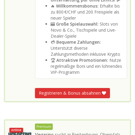
🔥
Willkommensbonus:
Erhalte bis
zu 800 €/CHF und 200 Freispiele als
neuer Spieler
🎰
Große Spielauswahl:
Slots von
Novo & Co., Tischspiele und Live-
Dealer-Spiele
💳
Bequeme Zahlungen:
Unterstützt diverse
Zahlungsmethoden inklusive Krypto
🏆
Attraktive Promotionen:
Nutze
regelmäßige Boni und ein lohnendes
VIP-Programm
Registrieren & Bonus absahnen
Premium
online