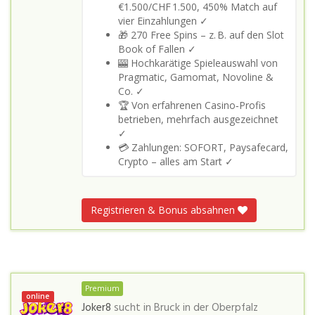
€1.500/CHF 1.500, 450% Match auf
vier Einzahlungen ✓
🎁 270 Free Spins – z. B. auf den Slot
Book of Fallen ✓
🎰 Hochkarätige Spieleauswahl von
Pragmatic, Gamomat, Novoline &
Co. ✓
🏆 Von erfahrenen Casino‑Profis
betrieben, mehrfach ausgezeichnet
✓
💳 Zahlungen: SOFORT, Paysafecard,
Crypto – alles am Start ✓
Registrieren & Bonus absahnen
Premium
online
Joker8
sucht in
Bruck in der Oberpfalz