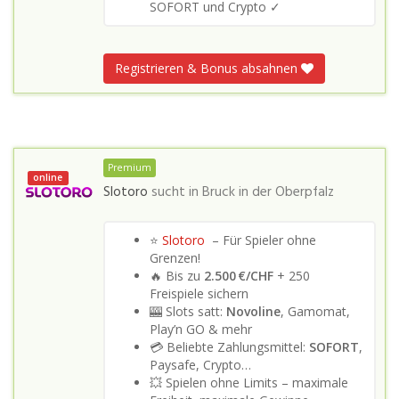
SOFORT und Crypto ✓
Registrieren & Bonus absahnen
Premium
online
Slotoro
sucht in
Bruck in der Oberpfalz
⭐
Slotoro
– Für Spieler ohne
Grenzen!
🔥 Bis zu
2.500 €/CHF
+ 250
Freispiele sichern
🎰 Slots satt:
Novoline
, Gamomat,
Play’n GO & mehr
💳 Beliebte Zahlungsmittel:
SOFORT
,
Paysafe, Crypto…
💥 Spielen ohne Limits – maximale