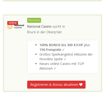
Premium
online
National Casino
sucht in
Bruck in der Oberpfalz
100% BONUS bis 300 €/CHF
plus
150 Freispiele
✓
Großes Spieleangebot inklusive der
Novoline Spiele ✓
Neues online Casino mit TOP
Aktionen ✓
Registrieren & Bonus absahnen