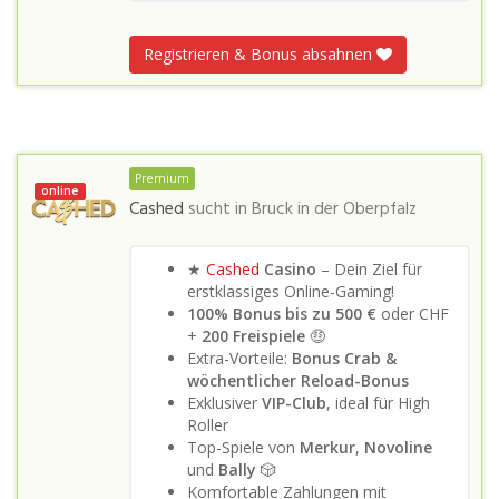
Registrieren & Bonus absahnen
Premium
online
Cashed
sucht in
Bruck in der Oberpfalz
★
Cashed
Casino
– Dein Ziel für
erstklassiges Online-Gaming!
100% Bonus bis zu 500 €
oder CHF
+
200 Freispiele
🤑
Extra-Vorteile:
Bonus Crab &
wöchentlicher Reload-Bonus
Exklusiver
VIP-Club
, ideal für High
Roller
Top-Spiele von
Merkur
,
Novoline
und
Bally
🎲
Komfortable Zahlungen mit