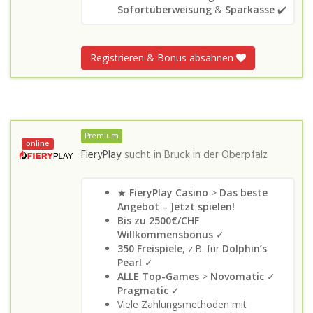
Sofortüberweisung
&
Sparkasse
✔️
Registrieren & Bonus absahnen
Premium
online
FieryPlay
sucht in
Bruck in der Oberpfalz
★
FieryPlay Casino
>
Das beste
Angebot – Jetzt spielen!
Bis zu 2500€/CHF
Willkommensbonus
✓
350 Freispiele
, z.B. für
Dolphin’s
Pearl
✓
ALLE Top-Games
>
Novomatic
✓
Pragmatic
✓
Viele Zahlungsmethoden mit