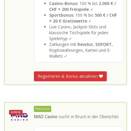
Casino-Bonus:
100 % bis
2.000 € /
CHF + 200 Freispiele
✓
Sportbonus:
100 % bis
500 € / CHF
+ 20 € Gratiswette
✓
Live Casino, Jackpot-Slots und
klassische Tischspiele für jeden
Spielertyp ✓
Zahlungen mit
Revolut
,
SOFORT
,
Kryptowährungen, Karten und E-
Wallets ✓
Registrieren & Bonus absahnen
Premium
online
MAD Casino
sucht in
Bruck in der Oberpfalz