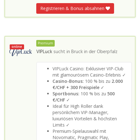
Registrieren & Bonus absahnen
Premium
online
VIPLuck
sucht in
Bruck in der Oberpfalz
VIPLuck Casino: Exklusiver VIP-Club
mit glamourösem Casino-Erlebnis ✓
Casino-Bonus:
100 % bis zu
2.000
€/CHF + 300 Freispiele
✓
Sportbonus:
100 % bis zu
500
€/CHF
✓
Ideal für High Roller dank
persönlichem VIP-Manager,
luxuriösen Vorteilen & höchsten
Limits ✓
Premium-Spielauswahl mit
Novomatic, Pragmatic Play,