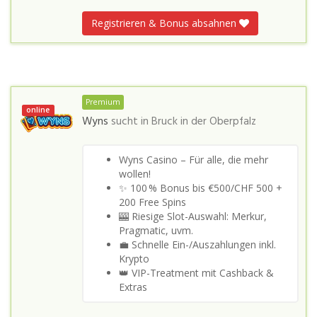
Registrieren & Bonus absahnen
Premium
online
Wyns
sucht in
Bruck in der Oberpfalz
Wyns Casino – Für alle, die mehr
wollen!
✨ 100 % Bonus bis €500/CHF 500 +
200 Free Spins
🎰 Riesige Slot-Auswahl: Merkur,
Pragmatic, uvm.
💼 Schnelle Ein-/Auszahlungen inkl.
Krypto
👑 VIP-Treatment mit Cashback &
Extras