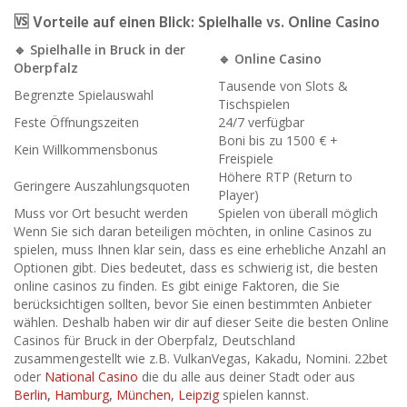
🆚 Vorteile auf einen Blick: Spielhalle vs. Online Casino
🔹
Spielhalle in Bruck in der
🔹
Online Casino
Oberpfalz
Tausende von Slots &
Begrenzte Spielauswahl
Tischspielen
Feste Öffnungszeiten
24/7 verfügbar
Boni bis zu 1500 € +
Kein Willkommensbonus
Freispiele
Höhere RTP (Return to
Geringere Auszahlungsquoten
Player)
Muss vor Ort besucht werden
Spielen von überall möglich
Wenn Sie sich daran beteiligen möchten, in online Casinos zu
spielen, muss Ihnen klar sein, dass es eine erhebliche Anzahl an
Optionen gibt. Dies bedeutet, dass es schwierig ist, die besten
online casinos zu finden. Es gibt einige Faktoren, die Sie
berücksichtigen sollten, bevor Sie einen bestimmten Anbieter
wählen. Deshalb haben wir dir auf dieser Seite die besten Online
Casinos für Bruck in der Oberpfalz, Deutschland
zusammengestellt wie z.B. VulkanVegas, Kakadu, Nomini. 22bet
oder
National Casino
die du alle aus deiner Stadt oder aus
Berlin
,
Hamburg
,
München,
Leipzig
spielen kannst.