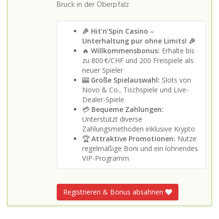
Bruck in der Oberpfalz
🎉 Hit’n’Spin Casino –
Unterhaltung pur ohne Limits! 🎉
🔥
Willkommensbonus:
Erhalte bis
zu 800 €/CHF und 200 Freispiele als
neuer Spieler
🎰
Große Spielauswahl:
Slots von
Novo & Co., Tischspiele und Live-
Dealer-Spiele
💳
Bequeme Zahlungen:
Unterstützt diverse
Zahlungsmethoden inklusive Krypto
🏆
Attraktive Promotionen:
Nutze
regelmäßige Boni und ein lohnendes
VIP-Programm
Registrieren & Bonus absahnen