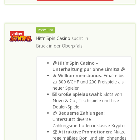
Premium
online
Hit’n’Spin Casino
sucht in
Bruck in der Oberpfalz
🎉 Hit’n’Spin Casino –
Unterhaltung pur ohne Limits! 🎉
🔥
Willkommensbonus:
Erhalte bis
zu 800 €/CHF und 200 Freispiele als
neuer Spieler
🎰
Große Spielauswahl:
Slots von
Novo & Co., Tischspiele und Live-
Dealer-Spiele
💳
Bequeme Zahlungen:
Unterstützt diverse
Zahlungsmethoden inklusive Krypto
🏆
Attraktive Promotionen:
Nutze
regelmäßige Boni und ein lohnendes