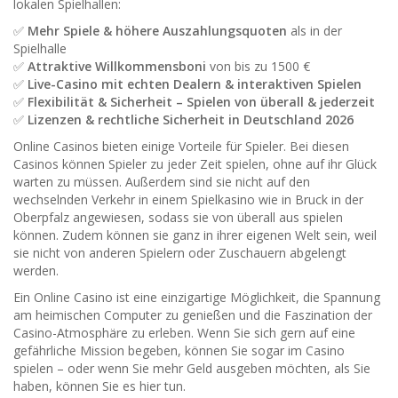
lokalen Spielhallen:
✅
Mehr Spiele & höhere Auszahlungsquoten
als in der
Spielhalle
✅
Attraktive Willkommensboni
von bis zu 1500 €
✅
Live-Casino mit echten Dealern & interaktiven Spielen
✅
Flexibilität & Sicherheit – Spielen von überall & jederzeit
✅
Lizenzen & rechtliche Sicherheit in Deutschland 2026
Online Casinos bieten einige Vorteile für Spieler. Bei diesen
Casinos können Spieler zu jeder Zeit spielen, ohne auf ihr Glück
warten zu müssen. Außerdem sind sie nicht auf den
wechselnden Verkehr in einem Spielkasino wie in Bruck in der
Oberpfalz angewiesen, sodass sie von überall aus spielen
können. Zudem können sie ganz in ihrer eigenen Welt sein, weil
sie nicht von anderen Spielern oder Zuschauern abgelengt
werden.
Ein Online Casino ist eine einzigartige Möglichkeit, die Spannung
am heimischen Computer zu genießen und die Faszination der
Casino-Atmosphäre zu erleben. Wenn Sie sich gern auf eine
gefährliche Mission begeben, können Sie sogar im Casino
spielen – oder wenn Sie mehr Geld ausgeben möchten, als Sie
haben, können Sie es hier tun.