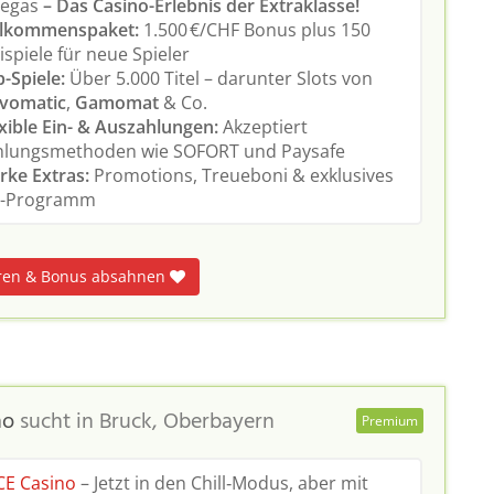
Vegas
– Das Casino-Erlebnis der Extraklasse!
llkommenspaket:
1.500 €/CHF Bonus plus 150
ispiele für neue Spieler
-Spiele:
Über 5.000 Titel – darunter Slots von
vomatic
,
Gamomat
& Co.
xible Ein- & Auszahlungen:
Akzeptiert
hlungsmethoden wie SOFORT und Paysafe
rke Extras:
Promotions, Treueboni & exklusives
P-Programm
eren & Bonus absahnen
no
sucht in
Bruck, Oberbayern
Premium
CE Casino
– Jetzt in den Chill‑Modus, aber mit