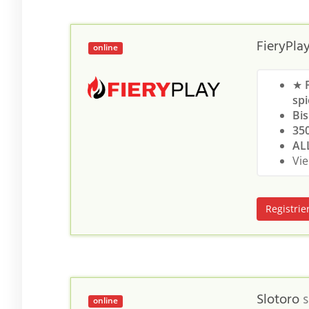
FieryPla
online
★
spi
Bi
350
AL
Vi
Registri
Slotoro
s
online