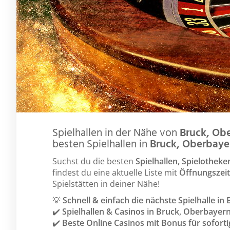
Spielhallen in der Nähe von
Bruck, Ob
besten Spielhallen in
Bruck, Oberbaye
Suchst du die besten
Spielhallen, Spielothek
findest du eine aktuelle Liste mit
Öffnungszei
Spielstätten in deiner Nähe!
💡
Schnell & einfach die nächste Spielhalle in
✔️
Spielhallen & Casinos in Bruck, Oberbayer
✔️
Beste Online Casinos mit Bonus für sofort