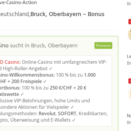
ive-Casino-Action
B
Deutschland,
Bruck, Oberbayern – Bonus
ino
sucht in
Bruck, Oberbayern
Premium
L
D Casino
: Online-Casino mit umfangreichem VIP-
B
d High-Roller-Angebot ✓
sino-Willkommensbonus:
100 % bis zu
1.000
HF + 200 Freispiele
✓
ortbonus:
100 % bis zu
250 €/CHF + 20 €
atiswette
✓
lusive VIP-Belohnungen, hohe Limits und
ondere Aktionen für Vielspieler ✓
hlungsmethoden:
Revolut
,
SOFORT
, Kreditkarten,
N
ypto, Überweisung und E-Wallets ✓
B