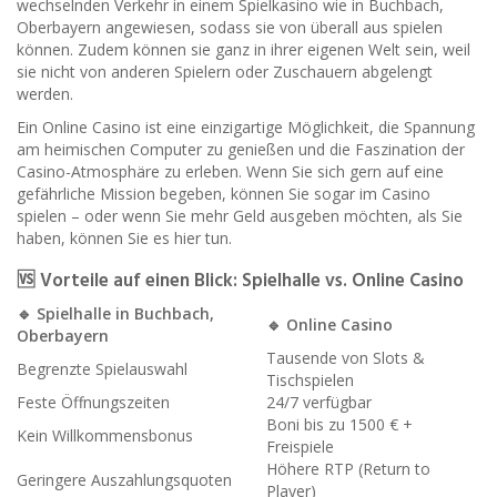
wechselnden Verkehr in einem Spielkasino wie in Buchbach,
Oberbayern angewiesen, sodass sie von überall aus spielen
können. Zudem können sie ganz in ihrer eigenen Welt sein, weil
sie nicht von anderen Spielern oder Zuschauern abgelengt
werden.
Ein Online Casino ist eine einzigartige Möglichkeit, die Spannung
am heimischen Computer zu genießen und die Faszination der
Casino-Atmosphäre zu erleben. Wenn Sie sich gern auf eine
gefährliche Mission begeben, können Sie sogar im Casino
spielen – oder wenn Sie mehr Geld ausgeben möchten, als Sie
haben, können Sie es hier tun.
🆚 Vorteile auf einen Blick: Spielhalle vs. Online Casino
🔹
Spielhalle in Buchbach,
🔹
Online Casino
Oberbayern
Tausende von Slots &
Begrenzte Spielauswahl
Tischspielen
Feste Öffnungszeiten
24/7 verfügbar
Boni bis zu 1500 € +
Kein Willkommensbonus
Freispiele
Höhere RTP (Return to
Geringere Auszahlungsquoten
Player)