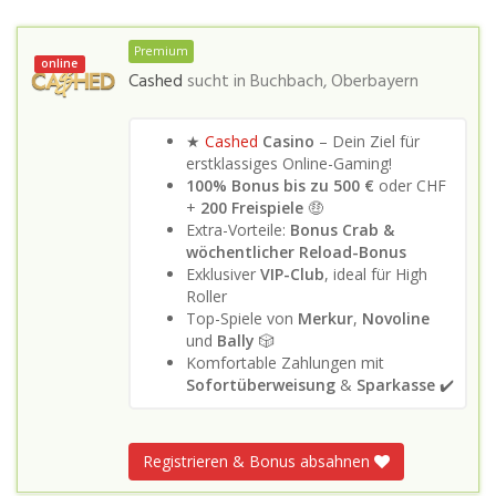
Premium
online
Cashed
sucht in
Buchbach, Oberbayern
★
Cashed
Casino
– Dein Ziel für
erstklassiges Online-Gaming!
100% Bonus bis zu 500 €
oder CHF
+
200 Freispiele
🤑
Extra-Vorteile:
Bonus Crab &
wöchentlicher Reload-Bonus
Exklusiver
VIP-Club
, ideal für High
Roller
Top-Spiele von
Merkur
,
Novoline
und
Bally
🎲
Komfortable Zahlungen mit
Sofortüberweisung
&
Sparkasse
✔️
Registrieren & Bonus absahnen