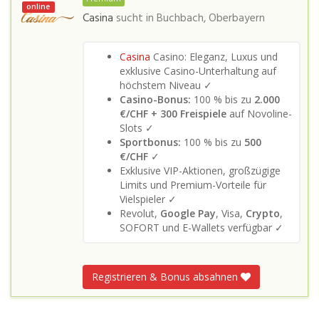
online
Casina
sucht in
Buchbach, Oberbayern
Casina
Casino: Eleganz, Luxus und
exklusive Casino-Unterhaltung auf
höchstem Niveau ✓
Casino-Bonus:
100 % bis zu
2.000
€/CHF + 300 Freispiele
auf Novoline-
Slots ✓
Sportbonus:
100 % bis zu
500
€/CHF
✓
Exklusive VIP-Aktionen, großzügige
Limits und Premium-Vorteile für
Vielspieler ✓
Revolut,
Google Pay
, Visa,
Crypto
,
SOFORT und E-Wallets verfügbar ✓
Registrieren & Bonus absahnen