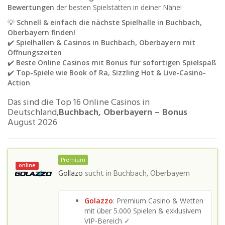
Bewertungen
der besten Spielstätten in deiner Nähe!
💡
Schnell & einfach die nächste Spielhalle in Buchbach,
Oberbayern finden!
✔️
Spielhallen & Casinos in Buchbach, Oberbayern mit
Öffnungszeiten
✔️
Beste Online Casinos mit Bonus für sofortigen Spielspaß
✔️
Top-Spiele wie Book of Ra, Sizzling Hot & Live-Casino-
Action
Das sind die Top 16 Online Casinos in
Deutschland,
Buchbach, Oberbayern – Bonus
August 2026
Premium
online
Gollazo
sucht in
Buchbach, Oberbayern
Golazzo
: Premium Casino & Wetten
mit über 5.000 Spielen & exklusivem
VIP-Bereich ✓