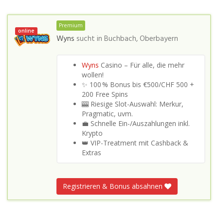
Premium
online
Wyns
sucht in
Buchbach, Oberbayern
Wyns
Casino – Für alle, die mehr
wollen!
✨ 100 % Bonus bis €500/CHF 500 +
200 Free Spins
🎰 Riesige Slot-Auswahl: Merkur,
Pragmatic, uvm.
💼 Schnelle Ein-/Auszahlungen inkl.
Krypto
👑 VIP-Treatment mit Cashback &
Extras
Registrieren & Bonus absahnen