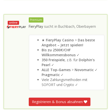
Premium
online
FieryPlay
sucht in
Buchbach, Oberbayern
★
FieryPlay Casino
>
Das beste
Angebot – Jetzt spielen!
Bis zu 2500€/CHF
Willkommensbonus
✓
350 Freispiele
, z.B. für
Dolphin’s
Pearl
✓
ALLE Top-Games
>
Novomatic
✓
Pragmatic
✓
Viele Zahlungsmethoden mit
SOFORT und Crypto ✓
Registrieren & Bonus absahnen