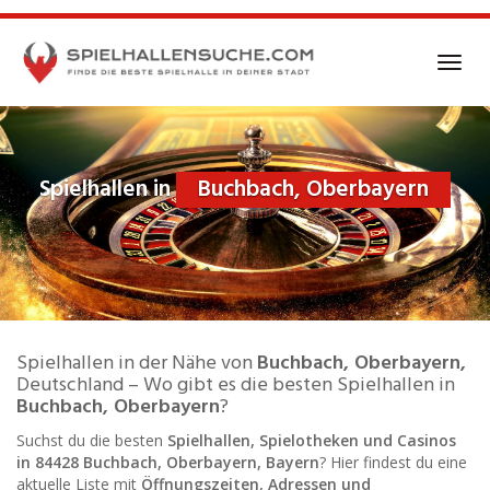
Skip
to
main
Toggl
content
navig
Spielhallen in
Buchbach, Oberbayern
Spielhallen in der Nähe von
Buchbach, Oberbayern,
Deutschland – Wo gibt es die besten Spielhallen in
Buchbach, Oberbayern
?
Suchst du die besten
Spielhallen, Spielotheken und Casinos
in 84428 Buchbach, Oberbayern, Bayern
? Hier findest du eine
aktuelle Liste mit
Öffnungszeiten, Adressen und