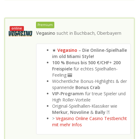
Premium
online
Vegasino
sucht in
Buchbach, Oberbayern
★
Vegasino
– Die Online-Spielhalle
im old Miami Style!
100 % Bonus bis 500 €/CHF
+
200
Freispiele
für echtes Spielhallen-
Feeling 🎰
Wöchentliche Bonus-Highlights & der
spannende
Bonus Crab
VIP-Programm
für treue Spieler und
High Roller-Vorteile
Original-Spielhallen-Klassiker wie
Merkur
,
Novoline
&
Bally
🃏
>
Vegasino Online Casino Testbericht
mit mehr Infos