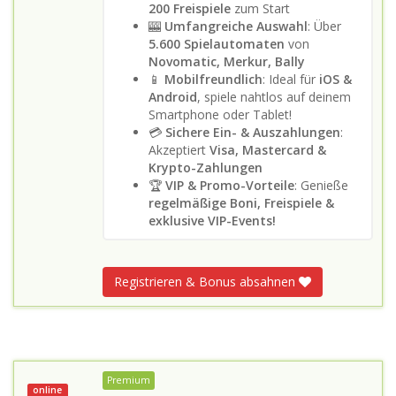
200 Freispiele
zum Start
🎰
Umfangreiche Auswahl
: Über
5.600 Spielautomaten
von
Novomatic, Merkur, Bally
📱
Mobilfreundlich
: Ideal für
iOS &
Android
, spiele nahtlos auf deinem
Smartphone oder Tablet!
💳
Sichere Ein- & Auszahlungen
:
Akzeptiert
Visa, Mastercard &
Krypto-Zahlungen
🏆
VIP & Promo-Vorteile
: Genieße
regelmäßige Boni, Freispiele &
exklusive VIP-Events!
Registrieren & Bonus absahnen
Premium
online