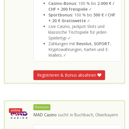
Casino-Bonus:
100 % bis
2.000 € /
CHF + 200 Freispiele
✓
Sportbonus:
100 % bis
500 € / CHF
+ 20 € Gratiswette
✓
Live Casino, Jackpot-Slots und
klassische Tischspiele für jeden
Spielertyp ✓
Zahlungen mit
Revolut
,
SOFORT
,
Kryptowährungen, Karten und E-
Wallets ✓
Registrieren & Bonus absahnen
Premium
online
MAD Casino
sucht in
Buchbach, Oberbayern