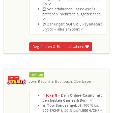
Co. ✓
🏆 Von erfahrenen Casino‑Profis
betrieben, mehrfach ausgezeichnet
✓
💳 Zahlungen: SOFORT, Paysafecard,
Crypto – alles am Start ✓
Registrieren & Bonus absahnen
Premium
online
Joker8
sucht in
Buchbach, Oberbayern
⭐
Joker8
– Dein Online-Casino mit
den besten Games & Boni!
⭐
🔥
Top-Bonusangebot
: 100 % bis
500 €/CHF
& 50 % bis
1.000 €/CHF
+