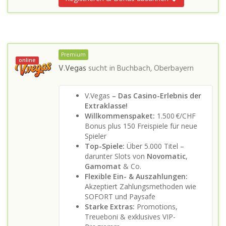
Premium
online
V.Vegas
sucht in
Buchbach, Oberbayern
V.Vegas
– Das Casino-Erlebnis der
Extraklasse!
Willkommenspaket:
1.500 €/CHF
Bonus plus 150 Freispiele für neue
Spieler
Top-Spiele:
Über 5.000 Titel –
darunter Slots von
Novomatic
,
Gamomat
& Co.
Flexible Ein- & Auszahlungen:
Akzeptiert Zahlungsmethoden wie
SOFORT und Paysafe
Starke Extras:
Promotions,
Treueboni & exklusives VIP-