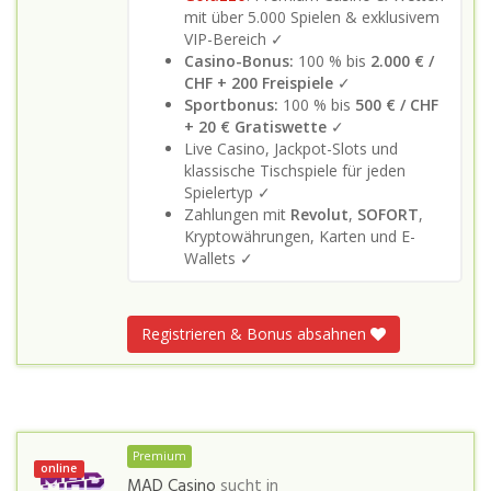
mit über 5.000 Spielen & exklusivem
VIP-Bereich ✓
Casino-Bonus:
100 % bis
2.000 € /
CHF + 200 Freispiele
✓
Sportbonus:
100 % bis
500 € / CHF
+ 20 € Gratiswette
✓
Live Casino, Jackpot-Slots und
klassische Tischspiele für jeden
Spielertyp ✓
Zahlungen mit
Revolut
,
SOFORT
,
Kryptowährungen, Karten und E-
Wallets ✓
Registrieren & Bonus absahnen
Premium
online
MAD Casino
sucht in