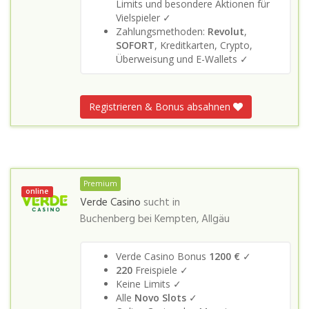
Limits und besondere Aktionen für
Vielspieler ✓
Zahlungsmethoden:
Revolut
,
SOFORT
, Kreditkarten, Crypto,
Überweisung und E-Wallets ✓
Registrieren & Bonus absahnen
Premium
online
Verde Casino
sucht in
Buchenberg bei Kempten, Allgäu
Verde Casino Bonus
1200 €
✓
220
Freispiele ✓
Keine Limits ✓
Alle
Novo Slots
✓