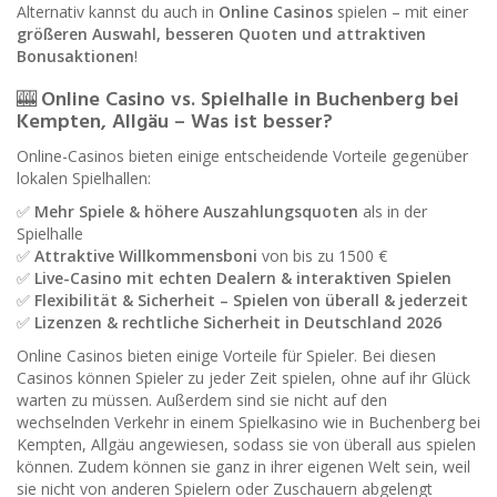
Alternativ kannst du auch in
Online Casinos
spielen – mit einer
größeren Auswahl, besseren Quoten und attraktiven
Bonusaktionen
!
🎰
Online Casino vs. Spielhalle in Buchenberg bei
Kempten, Allgäu – Was ist besser?
Online-Casinos bieten einige entscheidende Vorteile gegenüber
lokalen Spielhallen:
✅
Mehr Spiele & höhere Auszahlungsquoten
als in der
Spielhalle
✅
Attraktive Willkommensboni
von bis zu 1500 €
✅
Live-Casino mit echten Dealern & interaktiven Spielen
✅
Flexibilität & Sicherheit – Spielen von überall & jederzeit
✅
Lizenzen & rechtliche Sicherheit in Deutschland 2026
Online Casinos bieten einige Vorteile für Spieler. Bei diesen
Casinos können Spieler zu jeder Zeit spielen, ohne auf ihr Glück
warten zu müssen. Außerdem sind sie nicht auf den
wechselnden Verkehr in einem Spielkasino wie in Buchenberg bei
Kempten, Allgäu angewiesen, sodass sie von überall aus spielen
können. Zudem können sie ganz in ihrer eigenen Welt sein, weil
sie nicht von anderen Spielern oder Zuschauern abgelengt