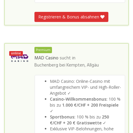
Registrieren & Bonus absahnen
Premium
online
MAD Casino
sucht in
Buchenberg bei Kempten, Allgäu
MAD Casino: Online-Casino mit
umfangreichem VIP- und High-Roller-
Angebot ✓
Casino-Willkommensbonus:
100 %
bis zu
1.000 €/CHF + 200 Freispiele
✓
Sportbonus:
100 % bis zu
250
€/CHF + 20 € Gratiswette
✓
Exklusive VIP-Belohnungen, hohe