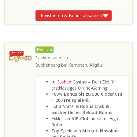
Registrieren & Bonus absahnen
Premium
online
Cashed
sucht in
Buchenberg bei Kempten, Allgäu
★
Cashed
Casino
– Dein Ziel für
erstklassiges Online-Gaming!
100% Bonus bis zu 500 €
oder CHF
+
200 Freispiele
🤑
Extra-Vorteile:
Bonus Crab &
wöchentlicher Reload-Bonus
Exklusiver
VIP-Club
, ideal für High
Roller
Top-Spiele von
Merkur
,
Novoline
und
Bally
🎲