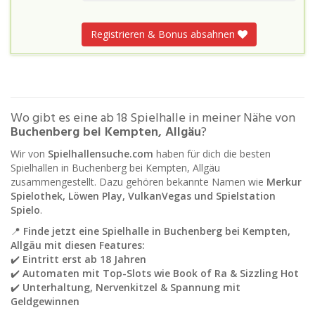
Registrieren & Bonus absahnen
Wo gibt es eine ab 18 Spielhalle in meiner Nähe von
Buchenberg bei Kempten, Allgäu
?
Wir von
Spielhallensuche.com
haben für dich die besten
Spielhallen in Buchenberg bei Kempten, Allgäu
zusammengestellt. Dazu gehören bekannte Namen wie
Merkur
Spielothek, Löwen Play, VulkanVegas und Spielstation
Spielo
.
📍
Finde jetzt eine Spielhalle in Buchenberg bei Kempten,
Allgäu mit diesen Features:
✔️
Eintritt erst ab 18 Jahren
✔️
Automaten mit Top-Slots wie Book of Ra & Sizzling Hot
✔️
Unterhaltung, Nervenkitzel & Spannung mit
Geldgewinnen