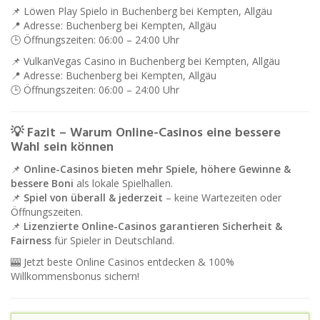
📌 Löwen Play Spielo in Buchenberg bei Kempten, Allgäu
📍 Adresse: Buchenberg bei Kempten, Allgäu
🕒 Öffnungszeiten: 06:00 – 24:00 Uhr
📌 VulkanVegas Casino in Buchenberg bei Kempten, Allgäu
📍 Adresse: Buchenberg bei Kempten, Allgäu
🕒 Öffnungszeiten: 06:00 – 24:00 Uhr
💡 Fazit – Warum Online-Casinos eine bessere
Wahl sein können
📌
Online-Casinos bieten mehr Spiele, höhere Gewinne &
bessere Boni
als lokale Spielhallen.
📌
Spiel von überall & jederzeit
– keine Wartezeiten oder
Öffnungszeiten.
📌
Lizenzierte Online-Casinos garantieren Sicherheit &
Fairness
für Spieler in Deutschland.
🎰 Jetzt beste Online Casinos entdecken & 100%
Willkommensbonus sichern!