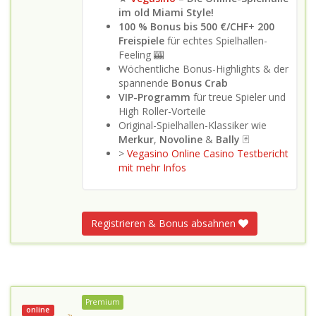
im old Miami Style!
100 % Bonus bis 500 €/CHF
+
200
Freispiele
für echtes Spielhallen-
Feeling 🎰
Wöchentliche Bonus-Highlights & der
spannende
Bonus Crab
VIP-Programm
für treue Spieler und
High Roller-Vorteile
Original-Spielhallen-Klassiker wie
Merkur
,
Novoline
&
Bally
🃏
>
Vegasino Online Casino Testbericht
mit mehr Infos
Registrieren & Bonus absahnen
Premium
online