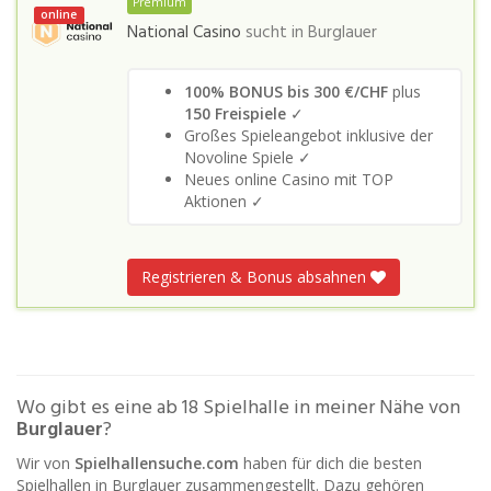
Premium
online
National Casino
sucht in
Burglauer
100% BONUS bis 300 €/CHF
plus
150 Freispiele
✓
Großes Spieleangebot inklusive der
Novoline Spiele ✓
Neues online Casino mit TOP
Aktionen ✓
Registrieren & Bonus absahnen
Wo gibt es eine ab 18 Spielhalle in meiner Nähe von
Burglauer
?
Wir von
Spielhallensuche.com
haben für dich die besten
Spielhallen in Burglauer zusammengestellt. Dazu gehören