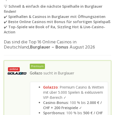
💡
Schnell & einfach die nächste Spielhalle in Burglauer
finden!
✔️
Spielhallen & Casinos in Burglauer mit Öffnungszeiten
✔️
Beste Online Casinos mit Bonus für sofortigen Spielspaß
✔️
Top-Spiele wie Book of Ra, Sizzling Hot & Live-Casino-
Action
Das sind die Top 16 Online Casinos in
Deutschland,
Burglauer – Bonus
August 2026
Premium
online
Gollazo
sucht in
Burglauer
Golazzo
: Premium Casino & Wetten
mit über 5.000 Spielen & exklusivem
VIP-Bereich ✓
Casino-Bonus:
100 % bis
2.000 € /
CHF + 200 Freispiele
✓
Sportbonus:
100 % bis
500 € / CHF