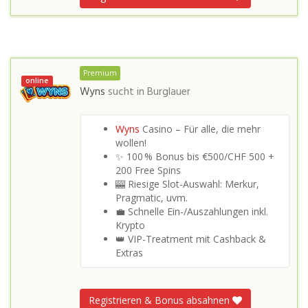
Premium
online
Wyns
sucht in
Burglauer
Wyns
Casino – Für alle, die mehr
wollen!
✨ 100 % Bonus bis €500/CHF 500 +
200 Free Spins
🎰 Riesige Slot-Auswahl: Merkur,
Pragmatic, uvm.
💼 Schnelle Ein-/Auszahlungen inkl.
Krypto
👑 VIP-Treatment mit Cashback &
Extras
Registrieren & Bonus absahnen