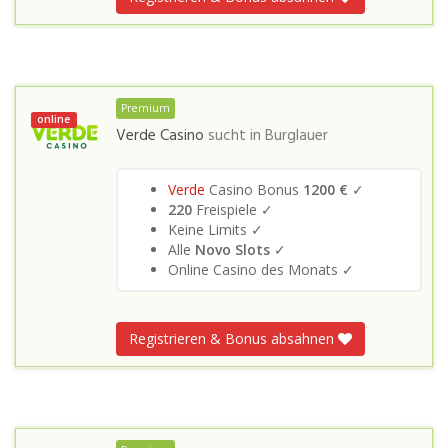
Premium
online
Verde Casino
sucht in
Burglauer
Verde
Casino Bonus
1200 €
✓
220
Freispiele ✓
Keine Limits ✓
Alle
Novo Slots
✓
Online Casino des Monats ✓
Registrieren & Bonus absahnen