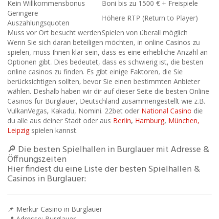
Kein Willkommensbonus
Boni bis zu 1500 € + Freispiele
Geringere
Höhere RTP (Return to Player)
Auszahlungsquoten
Muss vor Ort besucht werden
Spielen von überall möglich
Wenn Sie sich daran beteiligen möchten, in online Casinos zu
spielen, muss Ihnen klar sein, dass es eine erhebliche Anzahl an
Optionen gibt. Dies bedeutet, dass es schwierig ist, die besten
online casinos zu finden. Es gibt einige Faktoren, die Sie
berücksichtigen sollten, bevor Sie einen bestimmten Anbieter
wählen. Deshalb haben wir dir auf dieser Seite die besten Online
Casinos für Burglauer, Deutschland zusammengestellt wie z.B.
VulkanVegas, Kakadu, Nomini. 22bet oder
National Casino
die
du alle aus deiner Stadt oder aus
Berlin
,
Hamburg
,
München,
Leipzig
spielen kannst.
🔎 Die besten Spielhallen in Burglauer mit Adresse &
Öffnungszeiten
Hier findest du eine Liste der besten Spielhallen &
Casinos in Burglauer:
📌 Merkur Casino in Burglauer
📍 Adresse: Burglauer