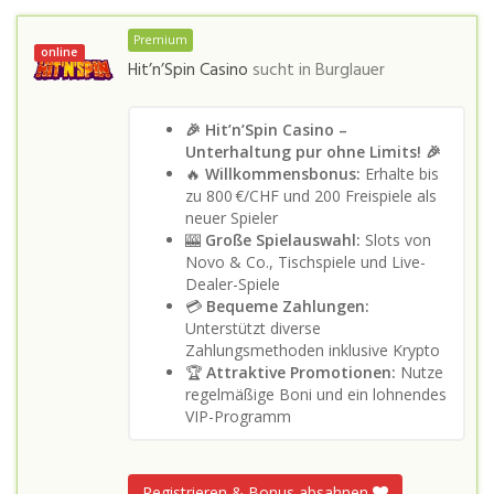
Premium
online
Hit’n’Spin Casino
sucht in
Burglauer
🎉 Hit’n’Spin Casino –
Unterhaltung pur ohne Limits! 🎉
🔥
Willkommensbonus:
Erhalte bis
zu 800 €/CHF und 200 Freispiele als
neuer Spieler
🎰
Große Spielauswahl:
Slots von
Novo & Co., Tischspiele und Live-
Dealer-Spiele
💳
Bequeme Zahlungen:
Unterstützt diverse
Zahlungsmethoden inklusive Krypto
🏆
Attraktive Promotionen:
Nutze
regelmäßige Boni und ein lohnendes
VIP-Programm
Registrieren & Bonus absahnen