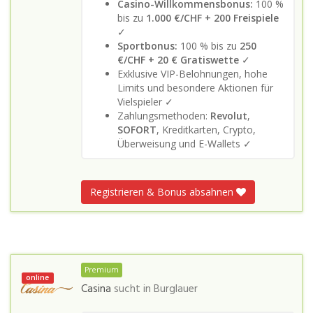
Casino-Willkommensbonus:
100 %
bis zu
1.000 €/CHF + 200 Freispiele
✓
Sportbonus:
100 % bis zu
250
€/CHF + 20 € Gratiswette
✓
Exklusive VIP-Belohnungen, hohe
Limits und besondere Aktionen für
Vielspieler ✓
Zahlungsmethoden:
Revolut
,
SOFORT
, Kreditkarten, Crypto,
Überweisung und E-Wallets ✓
Registrieren & Bonus absahnen
Premium
online
Casina
sucht in
Burglauer