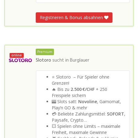
Registrieren & Bonus absahnen
Premium
online
Slotoro
sucht in
Burglauer
⭐ Slotoro – Für Spieler ohne
Grenzen!
🔥 Bis zu
2.500 €/CHF
+ 250
Freispiele sichern
🎰 Slots satt:
Novoline
, Gamomat,
Play’n GO & mehr
💳 Beliebte Zahlungsmittel:
SOFORT
,
Paysafe, Crypto…
💥 Spielen ohne Limits – maximale
Freiheit, maximale Gewinne