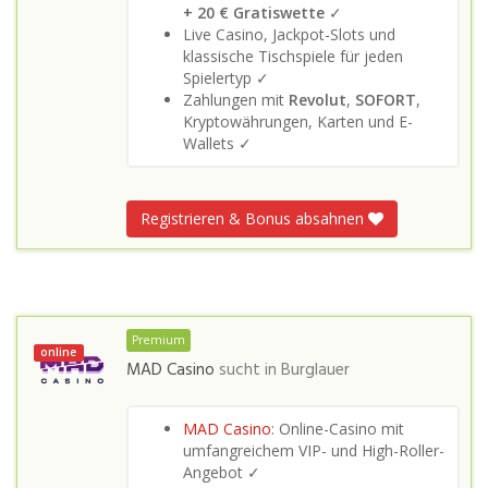
+ 20 € Gratiswette
✓
Live Casino, Jackpot-Slots und
klassische Tischspiele für jeden
Spielertyp ✓
Zahlungen mit
Revolut
,
SOFORT
,
Kryptowährungen, Karten und E-
Wallets ✓
Registrieren & Bonus absahnen
Premium
online
MAD Casino
sucht in
Burglauer
MAD Casino
: Online-Casino mit
umfangreichem VIP- und High-Roller-
Angebot ✓