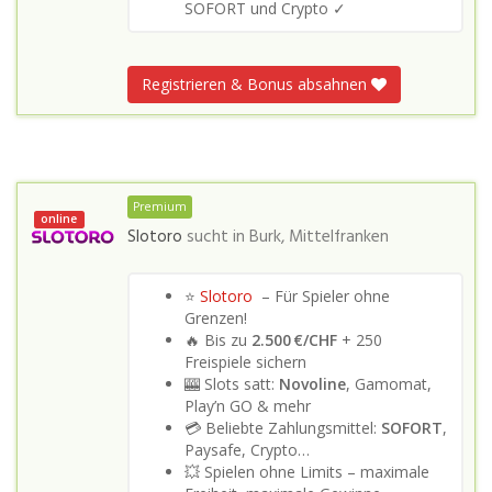
SOFORT und Crypto ✓
Registrieren & Bonus absahnen
Premium
online
Slotoro
sucht in
Burk, Mittelfranken
⭐
Slotoro
– Für Spieler ohne
Grenzen!
🔥 Bis zu
2.500 €/CHF
+ 250
Freispiele sichern
🎰 Slots satt:
Novoline
, Gamomat,
Play’n GO & mehr
💳 Beliebte Zahlungsmittel:
SOFORT
,
Paysafe, Crypto…
💥 Spielen ohne Limits – maximale