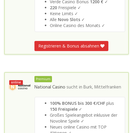
Verde Casino Bonus
1200 €
✓
220
Freispiele ✓
Keine Limits ✓
Alle
Novo Slots
✓
Online Casino des Monats ✓
Registrieren & Bonus absahnen
Premium
online
National Casino
sucht in
Burk, Mittelfranken
100% BONUS bis 300 €/CHF
plus
150 Freispiele
✓
Großes Spieleangebot inklusive der
Novoline Spiele ✓
Neues online Casino mit TOP
Aktionen ✓