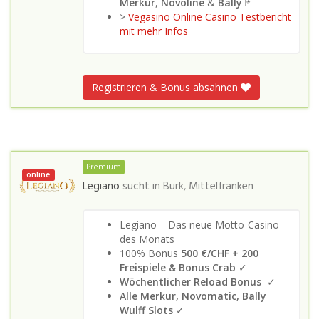
Merkur
,
Novoline
&
Bally
🃏
>
Vegasino Online Casino Testbericht
mit mehr Infos
Registrieren & Bonus absahnen
Premium
online
Legiano
sucht in
Burk, Mittelfranken
Legiano – Das neue Motto-Casino
des Monats
100% Bonus
500 €/CHF + 200
Freispiele & Bonus Crab
✓
Wöchentlicher Reload Bonus
✓
Alle Merkur, Novomatic, Bally
Wulff Slots
✓