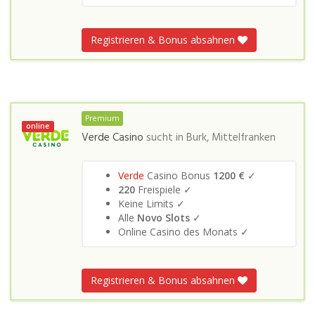
Registrieren & Bonus absahnen
Premium
online
Verde Casino
sucht in
Burk, Mittelfranken
Verde
Casino Bonus
1200 €
✓
220
Freispiele ✓
Keine Limits ✓
Alle
Novo Slots
✓
Online Casino des Monats ✓
Registrieren & Bonus absahnen