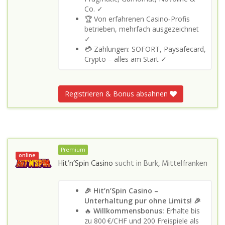
Co. ✓
🏆 Von erfahrenen Casino‑Profis
betrieben, mehrfach ausgezeichnet
✓
💳 Zahlungen: SOFORT, Paysafecard,
Crypto – alles am Start ✓
Registrieren & Bonus absahnen
Premium
online
Hit’n’Spin Casino
sucht in
Burk, Mittelfranken
🎉 Hit’n’Spin Casino –
Unterhaltung pur ohne Limits! 🎉
🔥
Willkommensbonus:
Erhalte bis
zu 800 €/CHF und 200 Freispiele als