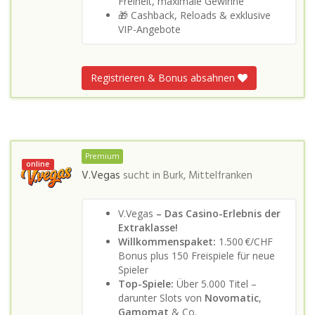
Freiheit, maximale Gewinne
🎁 Cashback, Reloads & exklusive
VIP-Angebote
Registrieren & Bonus absahnen
Premium
online
V.Vegas
sucht in
Burk, Mittelfranken
V.Vegas
– Das Casino-Erlebnis der
Extraklasse!
Willkommenspaket:
1.500 €/CHF
Bonus plus 150 Freispiele für neue
Spieler
Top-Spiele:
Über 5.000 Titel –
darunter Slots von
Novomatic
,
Gamomat
& Co.