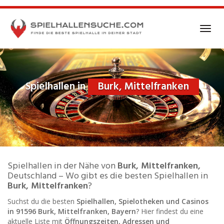
Skip
to
main
Toggl
content
navig
Spielhallen in
Burk, Mittelfranken
Spielhallen in der Nähe von
Burk, Mittelfranken,
Deutschland – Wo gibt es die besten Spielhallen in
Burk, Mittelfranken
?
Suchst du die besten
Spielhallen, Spielotheken und Casinos
in 91596 Burk, Mittelfranken, Bayern
? Hier findest du eine
aktuelle Liste mit
Öffnungszeiten, Adressen und