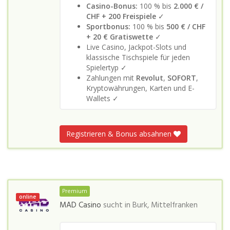
Casino-Bonus:
100 % bis
2.000 € /
CHF + 200 Freispiele
✓
Sportbonus:
100 % bis
500 € / CHF
+ 20 € Gratiswette
✓
Live Casino, Jackpot-Slots und
klassische Tischspiele für jeden
Spielertyp ✓
Zahlungen mit
Revolut
,
SOFORT
,
Kryptowährungen, Karten und E-
Wallets ✓
Registrieren & Bonus absahnen
Premium
online
MAD Casino
sucht in
Burk, Mittelfranken