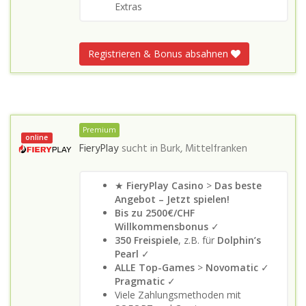
Extras
Registrieren & Bonus absahnen
Premium
online
FieryPlay
sucht in
Burk, Mittelfranken
★
FieryPlay Casino
>
Das beste
Angebot – Jetzt spielen!
Bis zu 2500€/CHF
Willkommensbonus
✓
350 Freispiele
, z.B. für
Dolphin’s
Pearl
✓
ALLE Top-Games
>
Novomatic
✓
Pragmatic
✓
Viele Zahlungsmethoden mit