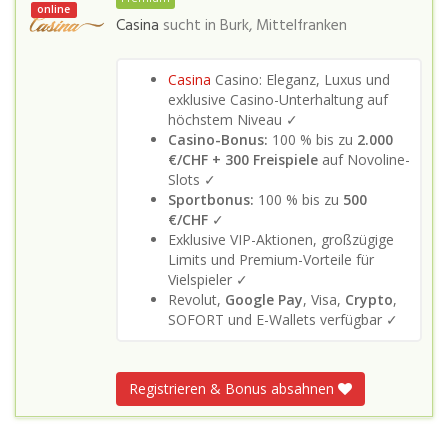
online
Casina
sucht in
Burk, Mittelfranken
Casina
Casino: Eleganz, Luxus und
exklusive Casino-Unterhaltung auf
höchstem Niveau ✓
Casino-Bonus:
100 % bis zu
2.000
€/CHF + 300 Freispiele
auf Novoline-
Slots ✓
Sportbonus:
100 % bis zu
500
€/CHF
✓
Exklusive VIP-Aktionen, großzügige
Limits und Premium-Vorteile für
Vielspieler ✓
Revolut,
Google Pay
, Visa,
Crypto
,
SOFORT und E-Wallets verfügbar ✓
Registrieren & Bonus absahnen