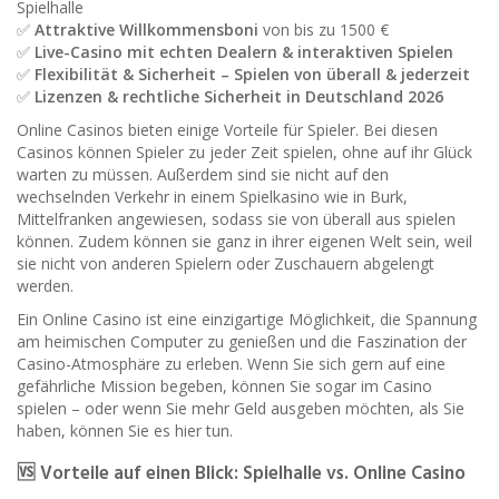
Spielhalle
✅
Attraktive Willkommensboni
von bis zu 1500 €
✅
Live-Casino mit echten Dealern & interaktiven Spielen
✅
Flexibilität & Sicherheit – Spielen von überall & jederzeit
✅
Lizenzen & rechtliche Sicherheit in Deutschland 2026
Online Casinos bieten einige Vorteile für Spieler. Bei diesen
Casinos können Spieler zu jeder Zeit spielen, ohne auf ihr Glück
warten zu müssen. Außerdem sind sie nicht auf den
wechselnden Verkehr in einem Spielkasino wie in Burk,
Mittelfranken angewiesen, sodass sie von überall aus spielen
können. Zudem können sie ganz in ihrer eigenen Welt sein, weil
sie nicht von anderen Spielern oder Zuschauern abgelengt
werden.
Ein Online Casino ist eine einzigartige Möglichkeit, die Spannung
am heimischen Computer zu genießen und die Faszination der
Casino-Atmosphäre zu erleben. Wenn Sie sich gern auf eine
gefährliche Mission begeben, können Sie sogar im Casino
spielen – oder wenn Sie mehr Geld ausgeben möchten, als Sie
haben, können Sie es hier tun.
🆚 Vorteile auf einen Blick: Spielhalle vs. Online Casino