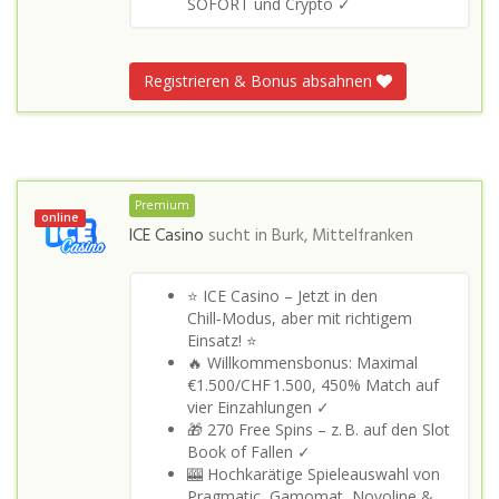
SOFORT und Crypto ✓
Registrieren & Bonus absahnen
Premium
online
ICE Casino
sucht in
Burk, Mittelfranken
⭐ ICE Casino – Jetzt in den
Chill‑Modus, aber mit richtigem
Einsatz! ⭐
🔥 Willkommensbonus: Maximal
€1.500/CHF 1.500, 450% Match auf
vier Einzahlungen ✓
🎁 270 Free Spins – z. B. auf den Slot
Book of Fallen ✓
🎰 Hochkarätige Spieleauswahl von
Pragmatic, Gamomat, Novoline &