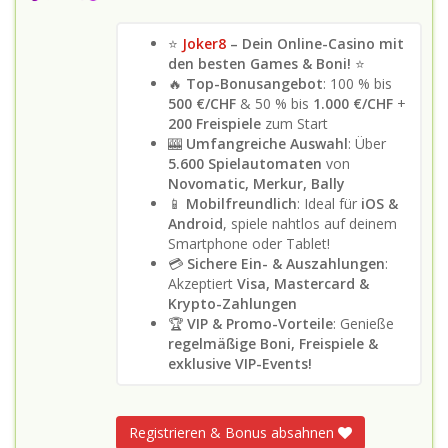
⭐
Joker8
– Dein Online-Casino mit
den besten Games & Boni!
⭐
🔥
Top-Bonusangebot
: 100 % bis
500 €/CHF
& 50 % bis
1.000 €/CHF
+
200 Freispiele
zum Start
🎰
Umfangreiche Auswahl
: Über
5.600 Spielautomaten
von
Novomatic, Merkur, Bally
📱
Mobilfreundlich
: Ideal für
iOS &
Android
, spiele nahtlos auf deinem
Smartphone oder Tablet!
💳
Sichere Ein- & Auszahlungen
:
Akzeptiert
Visa, Mastercard &
Krypto-Zahlungen
🏆
VIP & Promo-Vorteile
: Genieße
regelmäßige Boni, Freispiele &
exklusive VIP-Events!
Registrieren & Bonus absahnen