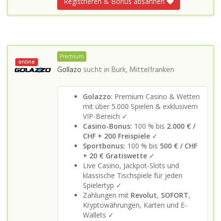
Registrieren & Bonus absahnen
Premium
online
Gollazo
sucht in
Burk, Mittelfranken
Golazzo
: Premium Casino & Wetten
mit über 5.000 Spielen & exklusivem
VIP-Bereich ✓
Casino-Bonus:
100 % bis
2.000 € /
CHF + 200 Freispiele
✓
Sportbonus:
100 % bis
500 € / CHF
+ 20 € Gratiswette
✓
Live Casino, Jackpot-Slots und
klassische Tischspiele für jeden
Spielertyp ✓
Zahlungen mit
Revolut
,
SOFORT
,
Kryptowährungen, Karten und E-
Wallets ✓