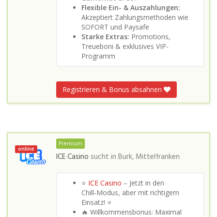
Flexible Ein- & Auszahlungen:
Akzeptiert Zahlungsmethoden wie
SOFORT und Paysafe
Starke Extras:
Promotions,
Treueboni & exklusives VIP-
Programm
Registrieren & Bonus absahnen
Premium
online
ICE Casino
sucht in
Burk, Mittelfranken
⭐
ICE Casino
– Jetzt in den
Chill‑Modus, aber mit richtigem
Einsatz! ⭐
🔥 Willkommensbonus: Maximal