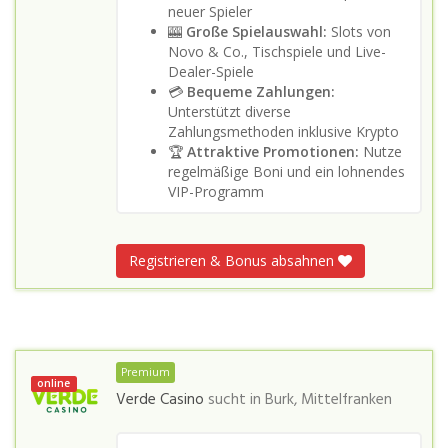
neuer Spieler
🎰
Große Spielauswahl:
Slots von
Novo & Co., Tischspiele und Live-
Dealer-Spiele
💳
Bequeme Zahlungen:
Unterstützt diverse
Zahlungsmethoden inklusive Krypto
🏆
Attraktive Promotionen:
Nutze
regelmäßige Boni und ein lohnendes
VIP-Programm
Registrieren & Bonus absahnen
Premium
online
Verde Casino
sucht in
Burk, Mittelfranken