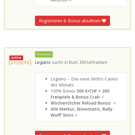
Registrieren & Bonus absahnen
Premium
online
Legiano
sucht in
Burk, Mittelfranken
Legiano – Das neue Motto-Casino
des Monats
100% Bonus
500 €/CHF + 200
Freispiele & Bonus Crab
✓
Wöchentlicher Reload Bonus
✓
Alle Merkur, Novomatic, Bally
Wulff Slots
✓