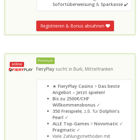
Sofortüberweisung
&
Sparkasse
✔️
Registrieren & Bonus absahnen
Premium
online
FieryPlay
sucht in
Burk, Mittelfranken
★
FieryPlay Casino
>
Das beste
Angebot – Jetzt spielen!
Bis zu 2500€/CHF
Willkommensbonus
✓
350 Freispiele
, z.B. für
Dolphin’s
Pearl
✓
ALLE Top-Games
>
Novomatic
✓
Pragmatic
✓
Viele Zahlungsmethoden mit