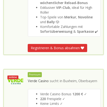
wöchentlicher Reload-Bonus
Exklusiver
VIP-Club
, ideal für High
Roller
Top-Spiele von
Merkur
,
Novoline
und
Bally
🎲
Komfortable Zahlungen mit
Sofortüberweisung
&
Sparkasse
✔️
Registrieren & Bonus absahnen
Premium
online
Verde Casino
sucht in
Buxheim, Oberbayern
Verde Casino Bonus
1200 €
✓
220
Freispiele ✓
Keine Limits ✓