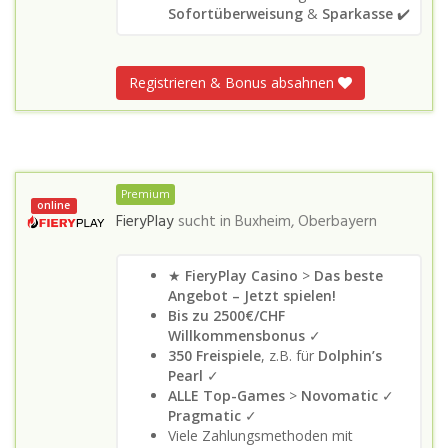
Sofortüberweisung
&
Sparkasse
✔️
Registrieren & Bonus absahnen
Premium
online
FieryPlay
sucht in
Buxheim, Oberbayern
★
FieryPlay Casino
>
Das beste
Angebot – Jetzt spielen!
Bis zu 2500€/CHF
Willkommensbonus
✓
350 Freispiele
, z.B. für
Dolphin’s
Pearl
✓
ALLE Top-Games
>
Novomatic
✓
Pragmatic
✓
Viele Zahlungsmethoden mit