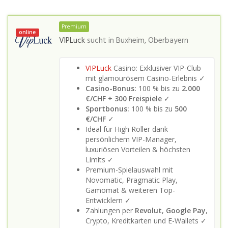
Premium
online
VIPLuck
sucht in
Buxheim, Oberbayern
VIPLuck
Casino: Exklusiver VIP-Club
mit glamourösem Casino-Erlebnis ✓
Casino-Bonus:
100 % bis zu
2.000
€/CHF + 300 Freispiele
✓
Sportbonus:
100 % bis zu
500
€/CHF
✓
Ideal für High Roller dank
persönlichem VIP-Manager,
luxuriösen Vorteilen & höchsten
Limits ✓
Premium-Spielauswahl mit
Novomatic, Pragmatic Play,
Gamomat & weiteren Top-
Entwicklern ✓
Zahlungen per
Revolut
,
Google Pay
,
Crypto, Kreditkarten und E-Wallets ✓