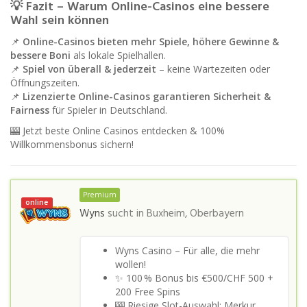
💡 Fazit – Warum Online-Casinos eine bessere
Wahl sein können
📌
Online-Casinos bieten mehr Spiele, höhere Gewinne &
bessere Boni
als lokale Spielhallen.
📌
Spiel von überall & jederzeit
– keine Wartezeiten oder
Öffnungszeiten.
📌
Lizenzierte Online-Casinos garantieren Sicherheit &
Fairness
für Spieler in Deutschland.
🎰 Jetzt beste Online Casinos entdecken & 100%
Willkommensbonus sichern!
Premium
online
Wyns
sucht in
Buxheim, Oberbayern
Wyns Casino – Für alle, die mehr
wollen!
✨ 100 % Bonus bis €500/CHF 500 +
200 Free Spins
🎰 Riesige Slot-Auswahl: Merkur,