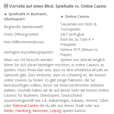
🆚 Vorteile auf einen Blick: Spielhalle vs. Online Casino
🔹
Spielhalle in Buxheim,
🔹
Online Casino
Oberbayern
Tausende von Slots &
Begrenzte Spielauswahl
Tischspielen
Feste Öffnungszeiten
24/7 verfügbar
Boni bis zu 1500 € +
Kein Willkommensbonus
Freispiele
Höhere RTP (Return to
Geringere Auszahlungsquoten
Player)
Muss vor Ort besucht werden
Spielen von überall möglich
Wenn Sie sich daran beteiligen möchten, in online Casinos zu
spielen, muss Ihnen klar sein, dass es eine erhebliche Anzahl an
Optionen gibt. Dies bedeutet, dass es schwierig ist, die besten
online casinos zu finden. Es gibt einige Faktoren, die Sie
berücksichtigen sollten, bevor Sie einen bestimmten Anbieter
wählen. Deshalb haben wir dir auf dieser Seite die besten Online
Casinos für Buxheim, Oberbayern, Deutschland
zusammengestellt wie z.B. VulkanVegas, Kakadu, Nomini. 22bet
oder
National Casino
die du alle aus deiner Stadt oder aus
Berlin
,
Hamburg
,
München,
Leipzig
spielen kannst.