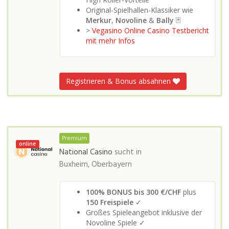
Original-Spielhallen-Klassiker wie
Merkur
,
Novoline
&
Bally
🃏
>
Vegasino Online Casino Testbericht
mit mehr Infos
Registrieren & Bonus absahnen
Premium
online
National Casino
sucht in
Buxheim, Oberbayern
100% BONUS bis 300 €/CHF
plus
150 Freispiele
✓
Großes Spieleangebot inklusive der
Novoline Spiele ✓