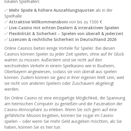
lokalen Spielhallen:
✅
Mehr Spiele & höhere Auszahlungsquoten
als in der
Spielhalle
✅
Attraktive Willkommensboni
von bis zu 1500 €
✅
Live-Casino mit echten Dealern & interaktiven Spielen
✅
Flexibilität & Sicherheit – Spielen von überall & jederzeit
✅
Lizenzen & rechtliche Sicherheit in Deutschland 2026
Online Casinos bieten einige Vorteile für Spieler. Bei diesen
Casinos können Spieler zu jeder Zeit spielen, ohne auf ihr Glück
warten zu müssen. Außerdem sind sie nicht auf den
wechselnden Verkehr in einem Spielkasino wie in Buxheim,
Oberbayern angewiesen, sodass sie von überall aus spielen
können. Zudem können sie ganz in ihrer eigenen Welt sein, weil
sie nicht von anderen Spielern oder Zuschauern abgelengt
werden.
Ein Online Casino ist eine einzigartige Möglichkeit, die Spannung
am heimischen Computer zu genießen und die Faszination der
Casino-Atmosphäre zu erleben. Wenn Sie sich gern auf eine
gefährliche Mission begeben, können Sie sogar im Casino
spielen – oder wenn Sie mehr Geld ausgeben möchten, als Sie
haben, können Sie es hier tun.