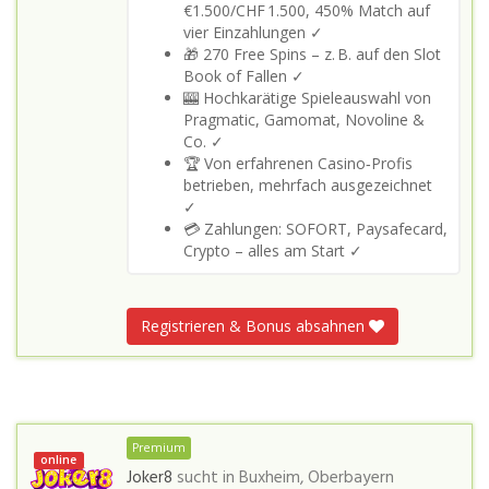
€1.500/CHF 1.500, 450% Match auf
vier Einzahlungen ✓
🎁 270 Free Spins – z. B. auf den Slot
Book of Fallen ✓
🎰 Hochkarätige Spieleauswahl von
Pragmatic, Gamomat, Novoline &
Co. ✓
🏆 Von erfahrenen Casino‑Profis
betrieben, mehrfach ausgezeichnet
✓
💳 Zahlungen: SOFORT, Paysafecard,
Crypto – alles am Start ✓
Registrieren & Bonus absahnen
Premium
online
Joker8
sucht in
Buxheim, Oberbayern