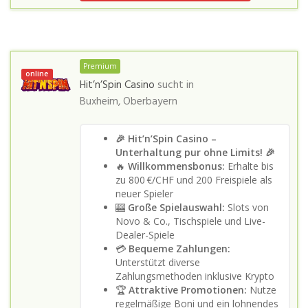
Premium
online
Hit’n’Spin Casino
sucht in
Buxheim, Oberbayern
🎉 Hit’n’Spin Casino –
Unterhaltung pur ohne Limits! 🎉
🔥
Willkommensbonus:
Erhalte bis
zu 800 €/CHF und 200 Freispiele als
neuer Spieler
🎰
Große Spielauswahl:
Slots von
Novo & Co., Tischspiele und Live-
Dealer-Spiele
💳
Bequeme Zahlungen:
Unterstützt diverse
Zahlungsmethoden inklusive Krypto
🏆
Attraktive Promotionen:
Nutze
regelmäßige Boni und ein lohnendes