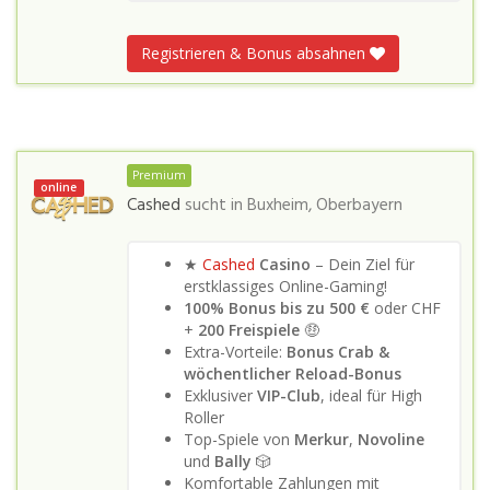
Registrieren & Bonus absahnen
Premium
online
Cashed
sucht in
Buxheim, Oberbayern
★
Cashed
Casino
– Dein Ziel für
erstklassiges Online-Gaming!
100% Bonus bis zu 500 €
oder CHF
+
200 Freispiele
🤑
Extra-Vorteile:
Bonus Crab &
wöchentlicher Reload-Bonus
Exklusiver
VIP-Club
, ideal für High
Roller
Top-Spiele von
Merkur
,
Novoline
und
Bally
🎲
Komfortable Zahlungen mit