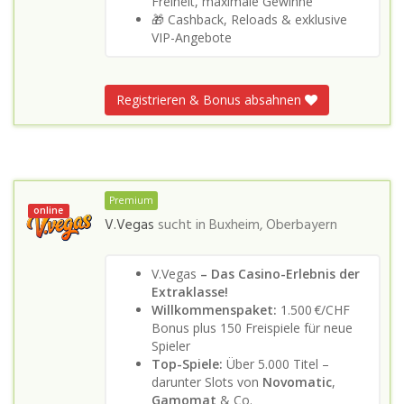
Freiheit, maximale Gewinne
🎁 Cashback, Reloads & exklusive
VIP-Angebote
Registrieren & Bonus absahnen
Premium
online
V.Vegas
sucht in
Buxheim, Oberbayern
V.Vegas
– Das Casino-Erlebnis der
Extraklasse!
Willkommenspaket:
1.500 €/CHF
Bonus plus 150 Freispiele für neue
Spieler
Top-Spiele:
Über 5.000 Titel –
darunter Slots von
Novomatic
,
Gamomat
& Co.