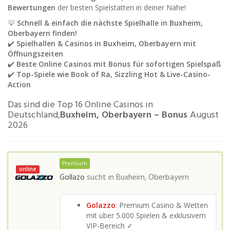
Bewertungen
der besten Spielstätten in deiner Nähe!
💡
Schnell & einfach die nächste Spielhalle in Buxheim,
Oberbayern finden!
✔️
Spielhallen & Casinos in Buxheim, Oberbayern mit
Öffnungszeiten
✔️
Beste Online Casinos mit Bonus für sofortigen Spielspaß
✔️
Top-Spiele wie Book of Ra, Sizzling Hot & Live-Casino-
Action
Das sind die Top 16 Online Casinos in
Deutschland,
Buxheim, Oberbayern – Bonus
August
2026
Premium
online
Gollazo
sucht in
Buxheim, Oberbayern
Golazzo
: Premium Casino & Wetten
mit über 5.000 Spielen & exklusivem
VIP-Bereich ✓