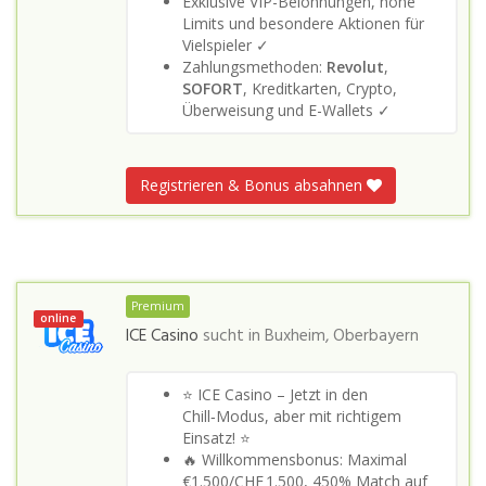
Exklusive VIP-Belohnungen, hohe
Limits und besondere Aktionen für
Vielspieler ✓
Zahlungsmethoden:
Revolut
,
SOFORT
, Kreditkarten, Crypto,
Überweisung und E-Wallets ✓
Registrieren & Bonus absahnen
Premium
online
ICE Casino
sucht in
Buxheim, Oberbayern
⭐ ICE Casino – Jetzt in den
Chill‑Modus, aber mit richtigem
Einsatz! ⭐
🔥 Willkommensbonus: Maximal
€1.500/CHF 1.500, 450% Match auf