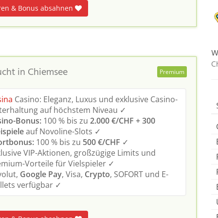
eren & Bonus absahnen
W
C
ucht in
Chiemsee
Premium
sina
Casino: Eleganz, Luxus und exklusive Casino-
terhaltung auf höchstem Niveau ✓
sino-Bonus:
100 % bis zu
2.000 €/CHF + 300
ispiele
auf Novoline-Slots ✓
ortbonus:
100 % bis zu
500 €/CHF
✓
lusive VIP-Aktionen, großzügige Limits und
mium-Vorteile für Vielspieler ✓
volut,
Google Pay
, Visa,
Crypto
, SOFORT und E-
lets verfügbar ✓