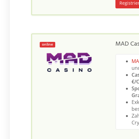
Registri
MAD Cas
online
MA
un
Ca
€/C
Sp
Gr
Exk
bes
Za
Cr