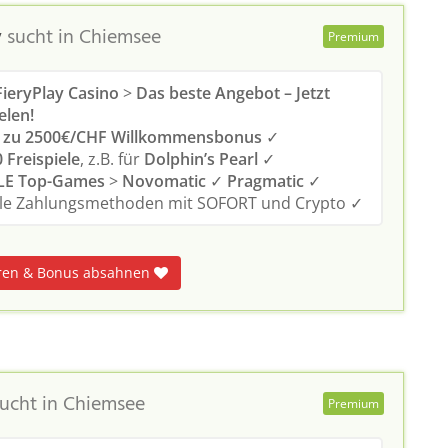
y
sucht in
Chiemsee
Premium
FieryPlay Casino
>
Das beste Angebot – Jetzt
elen!
s zu 2500€/CHF Willkommensbonus
✓
 Freispiele
, z.B. für
Dolphin’s Pearl
✓
LE Top-Games
>
Novomatic
✓
Pragmatic
✓
ele Zahlungsmethoden mit SOFORT und Crypto ✓
eren & Bonus absahnen
ucht in
Chiemsee
Premium