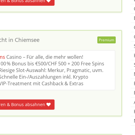
eren & Bonus absahnen
cht in
Chiemsee
Premium
ns
Casino – Für alle, die mehr wollen!
00 % Bonus bis €500/CHF 500 + 200 Free Spins
Riesige Slot-Auswahl: Merkur, Pragmatic, uvm.
Schnelle Ein-/Auszahlungen inkl. Krypto
VIP-Treatment mit Cashback & Extras
eren & Bonus absahnen