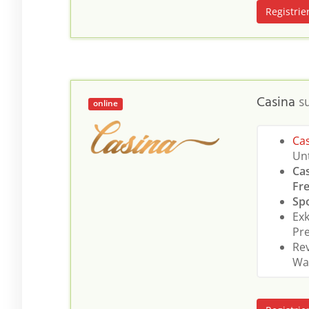
Registri
Casina
s
online
Ca
Un
Ca
Fre
Sp
Exk
Pre
Re
Wal