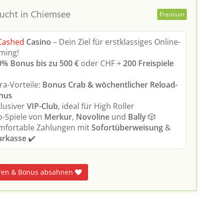
ucht in
Chiemsee
Premium
Cashed
Casino
– Dein Ziel für erstklassiges Online-
ming!
0% Bonus bis zu 500 €
oder CHF +
200 Freispiele
ra-Vorteile:
Bonus Crab & wöchentlicher Reload-
nus
lusiver
VIP-Club
, ideal für High Roller
p-Spiele von
Merkur
,
Novoline
und
Bally
🎲
mfortable Zahlungen mit
Sofortüberweisung
&
arkasse
✔️
eren & Bonus absahnen