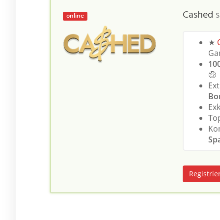
Cashed
s
online
★
Ga
10
🤑
Ext
Bo
Exk
To
Ko
Sp
Registri