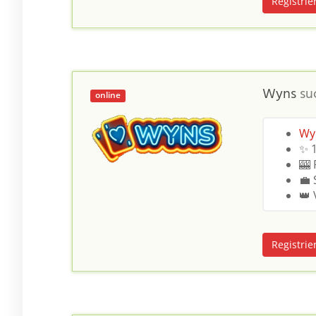
Registri
Wyns
su
online
Wy
✨ 1
🎰 
💼 
👑 
Registri