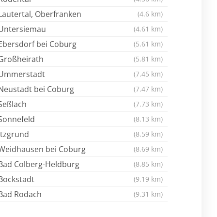
Lautertal, Oberfranken
(4.6 km)
Untersiemau
(4.61 km)
Ebersdorf bei Coburg
(5.61 km)
Großheirath
(5.81 km)
Ummerstadt
(7.45 km)
Neustadt bei Coburg
(7.47 km)
Seßlach
(7.73 km)
Sonnefeld
(8.13 km)
Itzgrund
(8.59 km)
Weidhausen bei Coburg
(8.69 km)
Bad Colberg-Heldburg
(8.85 km)
Bockstadt
(9.19 km)
Bad Rodach
(9.31 km)