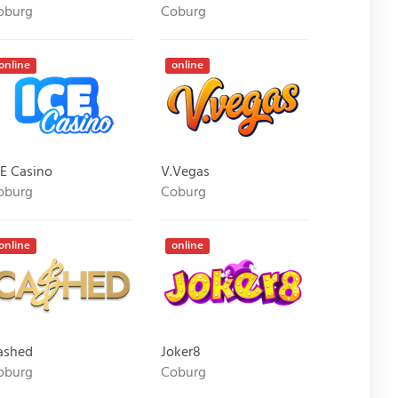
oburg
Coburg
online
online
CE Casino
V.Vegas
oburg
Coburg
online
online
ashed
Joker8
oburg
Coburg