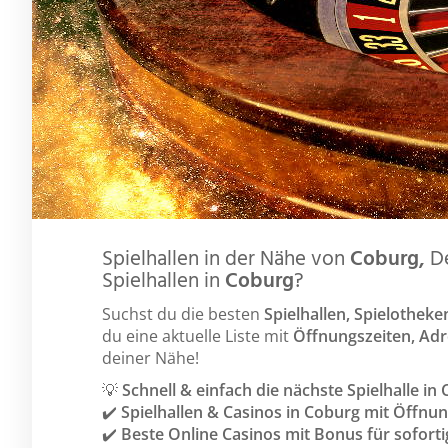
Spielhallen in der Nähe von
Coburg,
D
Spielhallen in
Coburg
?
Suchst du die besten
Spielhallen, Spielothek
du eine aktuelle Liste mit
Öffnungszeiten, Ad
deiner Nähe!
💡
Schnell & einfach die nächste Spielhalle in
✔️
Spielhallen & Casinos in Coburg mit Öffnu
✔️
Beste Online Casinos mit Bonus für sofort