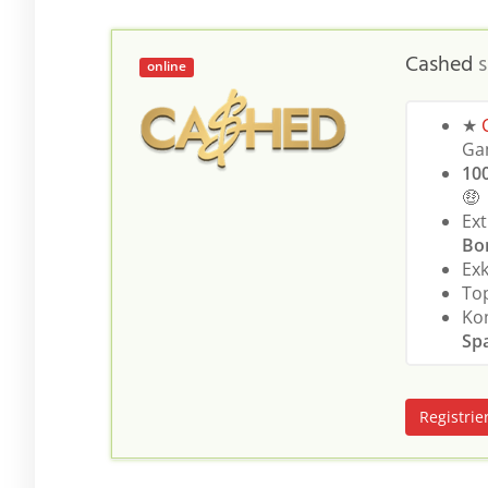
Cashed
s
online
★
Ga
10
🤑
Ext
Bo
Exk
To
Ko
Sp
Registri