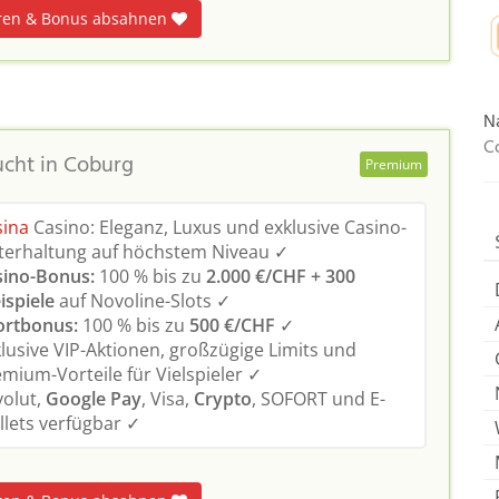
eren & Bonus absahnen
N
C
ucht in
Coburg
Premium
sina
Casino: Eleganz, Luxus und exklusive Casino-
terhaltung auf höchstem Niveau ✓
sino-Bonus:
100 % bis zu
2.000 €/CHF + 300
ispiele
auf Novoline-Slots ✓
ortbonus:
100 % bis zu
500 €/CHF
✓
lusive VIP-Aktionen, großzügige Limits und
mium-Vorteile für Vielspieler ✓
volut,
Google Pay
, Visa,
Crypto
, SOFORT und E-
lets verfügbar ✓