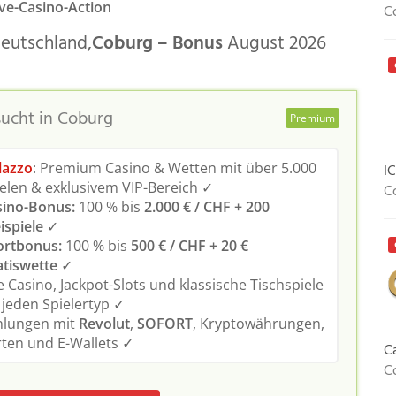
ive-Casino-Action
C
Deutschland,
Coburg – Bonus
August 2026
sucht in
Coburg
Premium
lazzo
: Premium Casino & Wetten mit über 5.000
I
elen & exklusivem VIP-Bereich ✓
C
sino-Bonus:
100 % bis
2.000 € / CHF + 200
ispiele
✓
ortbonus:
100 % bis
500 € / CHF + 20 €
atiswette
✓
e Casino, Jackpot-Slots und klassische Tischspiele
 jeden Spielertyp ✓
hlungen mit
Revolut
,
SOFORT
, Kryptowährungen,
ten und E-Wallets ✓
C
C