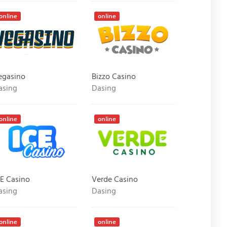
online
online
egasino
Bizzo Casino
asing
Dasing
online
online
CE Casino
Verde Casino
asing
Dasing
online
online