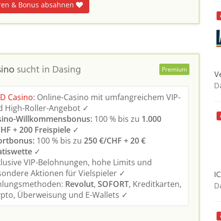
eren & Bonus absahnen
ino
sucht in
Dasing
Premium
V
D
D Casino
: Online-Casino mit umfangreichem VIP-
d High-Roller-Angebot ✓
sino-Willkommensbonus:
100 % bis zu
1.000
HF + 200 Freispiele
✓
ortbonus:
100 % bis zu
250 €/CHF + 20 €
atiswette
✓
lusive VIP-Belohnungen, hohe Limits und
ondere Aktionen für Vielspieler ✓
I
hlungsmethoden:
Revolut
,
SOFORT
, Kreditkarten,
D
ypto, Überweisung und E-Wallets ✓