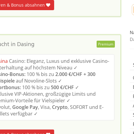
eren & Bonus absahnen
N
D
ucht in
Dasing
Premium
sina
Casino: Eleganz, Luxus und exklusive Casino-
terhaltung auf höchstem Niveau ✓
sino-Bonus:
100 % bis zu
2.000 €/CHF + 300
ispiele
auf Novoline-Slots ✓
ortbonus:
100 % bis zu
500 €/CHF
✓
lusive VIP-Aktionen, großzügige Limits und
mium-Vorteile für Vielspieler ✓
volut,
Google Pay
, Visa,
Crypto
, SOFORT und E-
lets verfügbar ✓