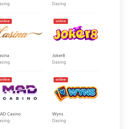
asing
Dasing
online
online
asina
Joker8
asing
Dasing
online
online
AD Casino
Wyns
asing
Dasing