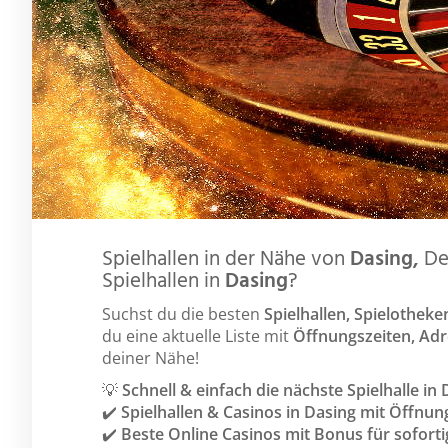
Spielhallen in der Nähe von
Dasing,
De
Spielhallen in
Dasing
?
Suchst du die besten
Spielhallen, Spielothek
du eine aktuelle Liste mit
Öffnungszeiten, Ad
deiner Nähe!
💡
Schnell & einfach die nächste Spielhalle in 
✔️
Spielhallen & Casinos in Dasing mit Öffnun
✔️
Beste Online Casinos mit Bonus für sofort