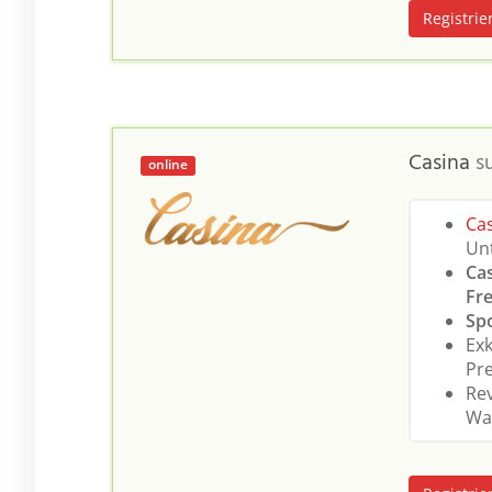
Registri
Casina
s
online
Ca
Un
Ca
Fre
Sp
Exk
Pre
Re
Wal