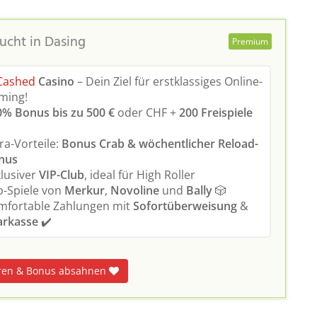
ucht in
Dasing
Premium
Cashed
Casino
– Dein Ziel für erstklassiges Online-
ming!
0% Bonus bis zu 500 €
oder CHF +
200 Freispiele
ra-Vorteile:
Bonus Crab & wöchentlicher Reload-
nus
lusiver
VIP-Club
, ideal für High Roller
p-Spiele von
Merkur
,
Novoline
und
Bally
🎲
mfortable Zahlungen mit
Sofortüberweisung
&
arkasse
✔️
eren & Bonus absahnen