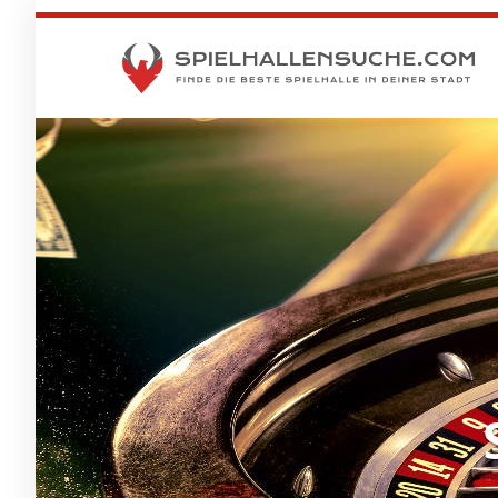
Skip
to
main
content