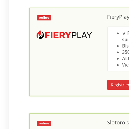
FieryPla
online
★
spi
Bi
350
AL
Vi
Registri
Slotoro
s
online