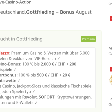
ive-Casino-Action
G
Deutschland,
Gottfrieding – Bonus
August
sucht in
Gottfrieding
Premium
M
lazzo
: Premium Casino & Wetten mit über 5.000
G
elen & exklusivem VIP-Bereich ✓
sino-Bonus:
100 % bis
2.000 € / CHF + 200
ispiele
✓
ortbonus:
100 % bis
500 € / CHF + 20 €
atiswette
✓
e Casino, Jackpot-Slots und klassische Tischspiele
 jeden Spielertyp ✓
hlungen mit
Revolut
,
SOFORT
, Kryptowährungen,
L
ten und E-Wallets ✓
G