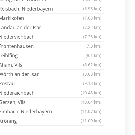
Reisbach, Niederbayern
(6.95 km)
Marklkofen
(7.08 km)
Landau an der Isar
(7.22 km)
Niederviehbach
(7.23 km)
Frontenhausen
(7.3 km)
Leiblfing
(8.1 km)
Aham, Vils
(8.62 km)
Wörth an der Isar
(8.68 km)
Postau
(9.13 km)
Niederaichbach
(10.48 km)
Gerzen, Vils
(10.64 km)
Simbach, Niederbayern
(11.07 km)
Kröning
(11.09 km)