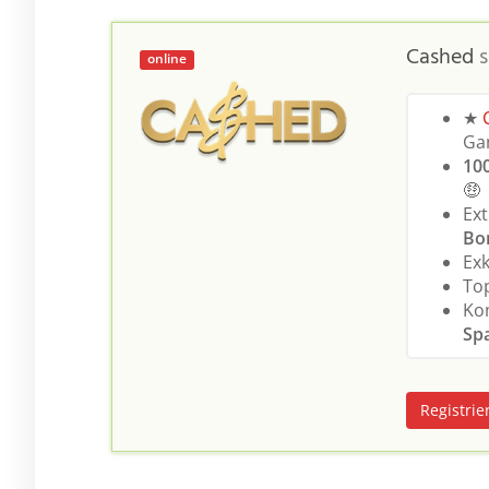
Cashed
s
online
★
Ga
10
🤑
Ext
Bo
Exk
To
Ko
Sp
Registri