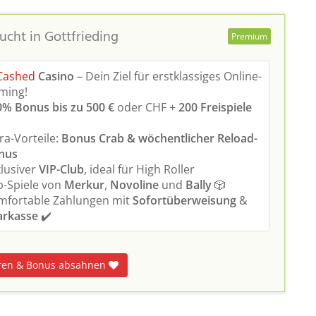
ucht in
Gottfrieding
Premium
Cashed
Casino
– Dein Ziel für erstklassiges Online-
ming!
0% Bonus bis zu 500 €
oder CHF +
200 Freispiele
ra-Vorteile:
Bonus Crab & wöchentlicher Reload-
nus
lusiver
VIP-Club
, ideal für High Roller
p-Spiele von
Merkur
,
Novoline
und
Bally
🎲
mfortable Zahlungen mit
Sofortüberweisung
&
arkasse
✔️
eren & Bonus absahnen