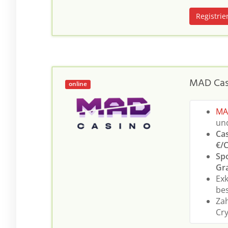
Registri
MAD Cas
online
MA
un
Ca
€/C
Sp
Gr
Exk
bes
Za
Cr