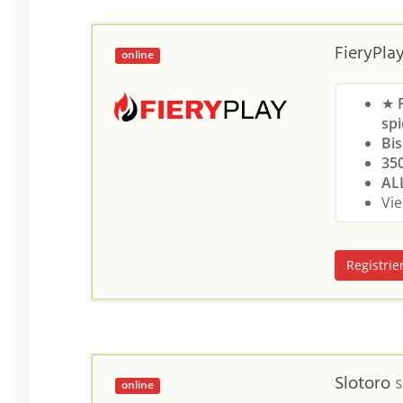
FieryPla
online
★
spi
Bi
350
AL
Vi
Registri
Slotoro
s
online