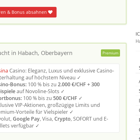
eren & Bonus absahnen
I
H
ucht in
Habach, Oberbayern
Premium
sina
Casino: Eleganz, Luxus und exklusive Casino-
terhaltung auf höchstem Niveau ✓
sino-Bonus:
100 % bis zu
2.000 €/CHF + 300
ispiele
auf Novoline-Slots ✓
ortbonus:
100 % bis zu
500 €/CHF
✓
lusive VIP-Aktionen, großzügige Limits und
mium-Vorteile für Vielspieler ✓
volut,
Google Pay
, Visa,
Crypto
, SOFORT und E-
lets verfügbar ✓