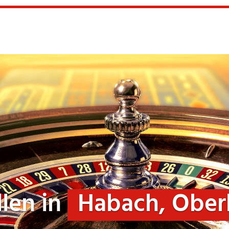
llen in
Habach, Ober