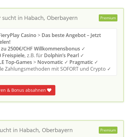
y
sucht in
Habach, Oberbayern
Premium
FieryPlay Casino
>
Das beste Angebot – Jetzt
elen!
s zu 2500€/CHF Willkommensbonus
✓
 Freispiele
, z.B. für
Dolphin’s Pearl
✓
LE Top-Games
>
Novomatic
✓
Pragmatic
✓
ele Zahlungsmethoden mit SOFORT und Crypto ✓
eren & Bonus absahnen
ucht in
Habach, Oberbayern
Premium