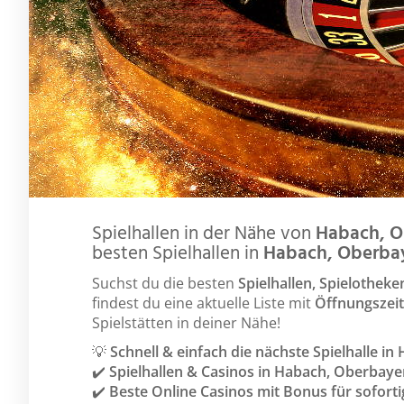
Spielhallen in der Nähe von
Habach, O
besten Spielhallen in
Habach, Oberba
Suchst du die besten
Spielhallen, Spielothek
findest du eine aktuelle Liste mit
Öffnungszei
Spielstätten in deiner Nähe!
💡
Schnell & einfach die nächste Spielhalle i
✔️
Spielhallen & Casinos in Habach, Oberbaye
✔️
Beste Online Casinos mit Bonus für sofort