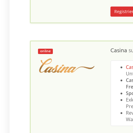
Registri
Casina
s
online
Ca
Un
Ca
Fre
Sp
Exk
Pre
Re
Wal