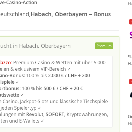
ive-Casino-Action
H
Deutschland,
Habach, Oberbayern – Bonus
sucht in
Habach, Oberbayern
Premium
S
lazzo
: Premium Casino & Wetten mit über 5.000
H
elen & exklusivem VIP-Bereich ✓
sino-Bonus:
100 % bis
2.000 € / CHF + 200
ispiele
✓
ortbonus:
100 % bis
500 € / CHF + 20 €
atiswette
✓
e Casino, Jackpot-Slots und klassische Tischspiele
 jeden Spielertyp ✓
hlungen mit
Revolut
,
SOFORT
, Kryptowährungen,
G
ten und E-Wallets ✓
H