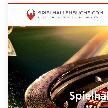
Skip
to
main
content
Spielha