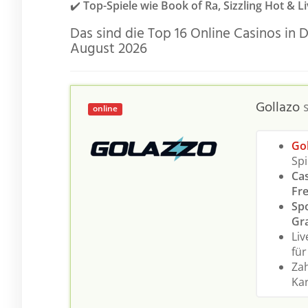
✔️
Top-Spiele wie Book of Ra, Sizzling Hot & L
Das sind die Top 16 Online Casinos in 
August 2026
Gollazo
online
Go
Spi
Ca
Fre
Sp
Gr
Liv
für
Za
Kar