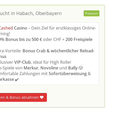
ucht in
Habach, Oberbayern
Premium
Cashed
Casino
– Dein Ziel für erstklassiges Online-
ming!
0% Bonus bis zu 500 €
oder CHF +
200 Freispiele
ra-Vorteile:
Bonus Crab & wöchentlicher Reload-
nus
lusiver
VIP-Club
, ideal für High Roller
p-Spiele von
Merkur
,
Novoline
und
Bally
🎲
mfortable Zahlungen mit
Sofortüberweisung
&
arkasse
✔️
eren & Bonus absahnen