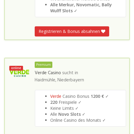
Alle Merkur, Novomatic, Bally
Wulff Slots
✓
Registrieren & Bonus absahnen
Premium
online
Verde Casino
sucht in
Haidmühle, Niederbayern
Verde
Casino Bonus
1200 €
✓
220
Freispiele ✓
Keine Limits ✓
Alle
Novo Slots
✓
Online Casino des Monats ✓