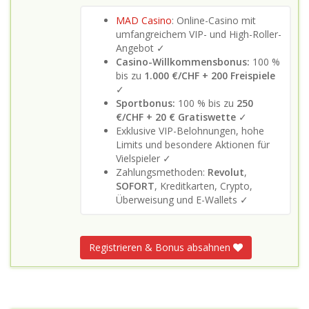
MAD Casino
: Online-Casino mit
umfangreichem VIP- und High-Roller-
Angebot ✓
Casino-Willkommensbonus:
100 %
bis zu
1.000 €/CHF + 200 Freispiele
✓
Sportbonus:
100 % bis zu
250
€/CHF + 20 € Gratiswette
✓
Exklusive VIP-Belohnungen, hohe
Limits und besondere Aktionen für
Vielspieler ✓
Zahlungsmethoden:
Revolut
,
SOFORT
, Kreditkarten, Crypto,
Überweisung und E-Wallets ✓
Registrieren & Bonus absahnen