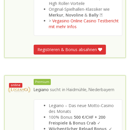
High Roller-Vorteile
Original-Spielhallen-Klassiker wie
Merkur
,
Novoline
&
Bally
🃏
>
Vegasino Online Casino Testbericht
mit mehr Infos
Registrieren & Bonus absahnen
Premium
online
Legiano
sucht in
Haidmühle, Niederbayern
Legiano – Das neue Motto-Casino
des Monats
100% Bonus
500 €/CHF + 200
Freispiele & Bonus Crab
✓
Wöchentlicher Reload Bonus
✓