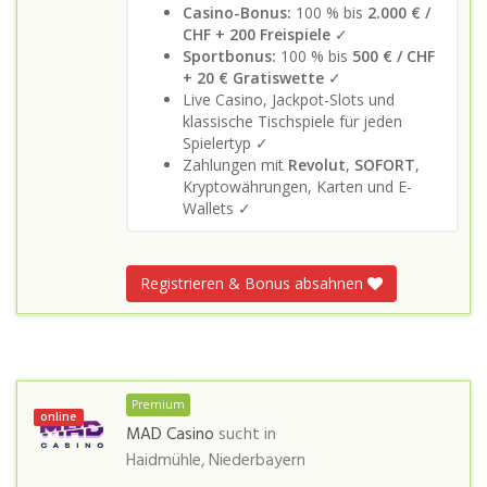
Casino-Bonus:
100 % bis
2.000 € /
CHF + 200 Freispiele
✓
Sportbonus:
100 % bis
500 € / CHF
+ 20 € Gratiswette
✓
Live Casino, Jackpot-Slots und
klassische Tischspiele für jeden
Spielertyp ✓
Zahlungen mit
Revolut
,
SOFORT
,
Kryptowährungen, Karten und E-
Wallets ✓
Registrieren & Bonus absahnen
Premium
online
MAD Casino
sucht in
Haidmühle, Niederbayern