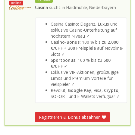
online
Casina
sucht in
Haidmühle, Niederbayern
Casina Casino: Eleganz, Luxus und
exklusive Casino-Unterhaltung auf
höchstem Niveau ✓
Casino-Bonus:
100 % bis zu
2.000
€/CHF + 300 Freispiele
auf Novoline-
Slots ✓
Sportbonus:
100 % bis zu
500
€/CHF
✓
Exklusive VIP-Aktionen, großzügige
Limits und Premium-Vorteile für
Vielspieler ✓
Revolut,
Google Pay
, Visa,
Crypto
,
SOFORT und E-Wallets verfügbar ✓
Registrieren & Bonus absahnen