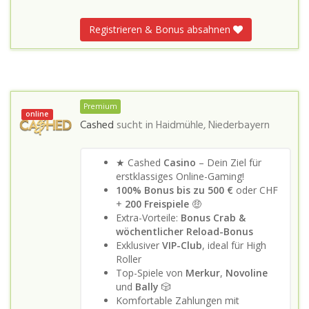
Registrieren & Bonus absahnen
Premium
online
Cashed
sucht in
Haidmühle, Niederbayern
★ Cashed
Casino
– Dein Ziel für
erstklassiges Online-Gaming!
100% Bonus bis zu 500 €
oder CHF
+
200 Freispiele
🤑
Extra-Vorteile:
Bonus Crab &
wöchentlicher Reload-Bonus
Exklusiver
VIP-Club
, ideal für High
Roller
Top-Spiele von
Merkur
,
Novoline
und
Bally
🎲
Komfortable Zahlungen mit