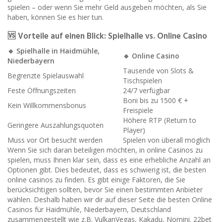
spielen – oder wenn Sie mehr Geld ausgeben möchten, als Sie
haben, können Sie es hier tun.
🆚 Vorteile auf einen Blick: Spielhalle vs. Online Casino
🔹
Spielhalle in Haidmühle,
🔹
Online Casino
Niederbayern
Tausende von Slots &
Begrenzte Spielauswahl
Tischspielen
Feste Öffnungszeiten
24/7 verfügbar
Boni bis zu 1500 € +
Kein Willkommensbonus
Freispiele
Höhere RTP (Return to
Geringere Auszahlungsquoten
Player)
Muss vor Ort besucht werden
Spielen von überall möglich
Wenn Sie sich daran beteiligen möchten, in online Casinos zu
spielen, muss Ihnen klar sein, dass es eine erhebliche Anzahl an
Optionen gibt. Dies bedeutet, dass es schwierig ist, die besten
online casinos zu finden. Es gibt einige Faktoren, die Sie
berücksichtigen sollten, bevor Sie einen bestimmten Anbieter
wählen. Deshalb haben wir dir auf dieser Seite die besten Online
Casinos für Haidmühle, Niederbayern, Deutschland
zusammengestellt wie z.B. VulkanVegas, Kakadu, Nomini. 22bet