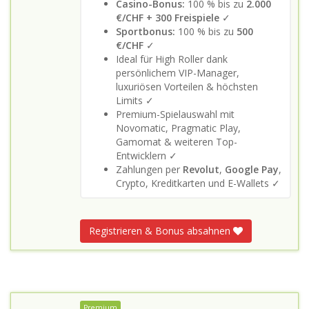
Casino-Bonus:
100 % bis zu
2.000
€/CHF + 300 Freispiele
✓
Sportbonus:
100 % bis zu
500
€/CHF
✓
Ideal für High Roller dank
persönlichem VIP-Manager,
luxuriösen Vorteilen & höchsten
Limits ✓
Premium-Spielauswahl mit
Novomatic, Pragmatic Play,
Gamomat & weiteren Top-
Entwicklern ✓
Zahlungen per
Revolut
,
Google Pay
,
Crypto, Kreditkarten und E-Wallets ✓
Registrieren & Bonus absahnen
Premium