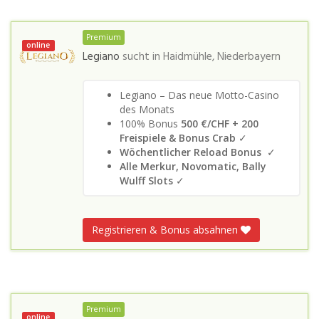
Premium
online
Legiano
sucht in
Haidmühle, Niederbayern
Legiano – Das neue Motto-Casino
des Monats
100% Bonus
500 €/CHF + 200
Freispiele & Bonus Crab
✓
Wöchentlicher Reload Bonus
✓
Alle Merkur, Novomatic, Bally
Wulff Slots
✓
Registrieren & Bonus absahnen
Premium
online