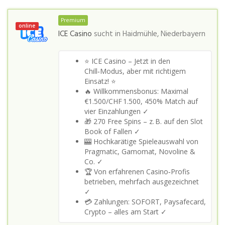
Premium
online
ICE Casino
sucht in
Haidmühle, Niederbayern
⭐ ICE Casino – Jetzt in den
Chill‑Modus, aber mit richtigem
Einsatz! ⭐
🔥 Willkommensbonus: Maximal
€1.500/CHF 1.500, 450% Match auf
vier Einzahlungen ✓
🎁 270 Free Spins – z. B. auf den Slot
Book of Fallen ✓
🎰 Hochkarätige Spieleauswahl von
Pragmatic, Gamomat, Novoline &
Co. ✓
🏆 Von erfahrenen Casino‑Profis
betrieben, mehrfach ausgezeichnet
✓
💳 Zahlungen: SOFORT, Paysafecard,
Crypto – alles am Start ✓