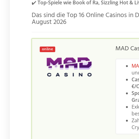
✔️
Top-Spiele wie Book of Ra, Sizzling Hot & L
Das sind die Top 16 Online Casinos in 
August 2026
MAD Cas
online
MA
un
Ca
€/C
Sp
Gr
Exk
bes
Za
Cr