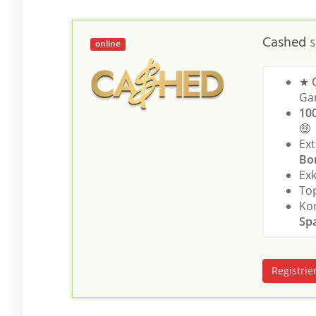
Cashed
s
online
★
Ga
10
🤑
Ext
Bo
Exk
To
Ko
Sp
Registri