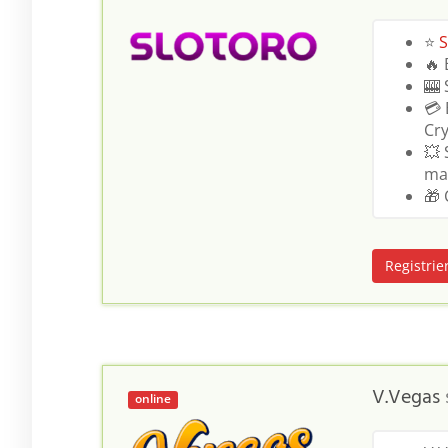
⭐
S
🔥 
🎰 
💳 
Cr
💥 
ma
🎁 
Registri
V.Vegas
online