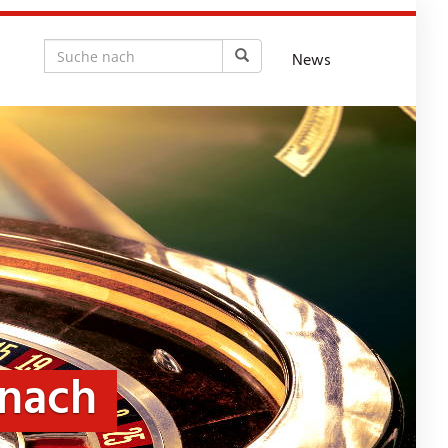
News
nach