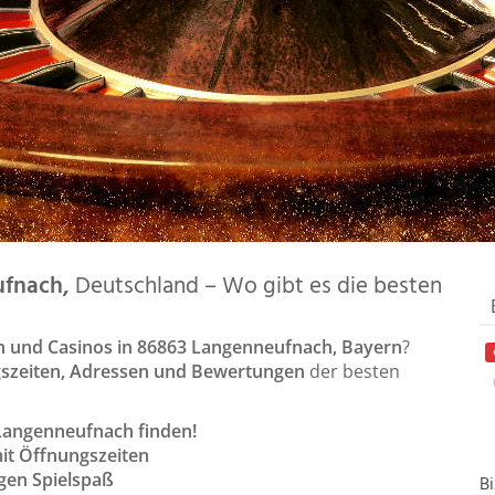
ufnach,
Deutschland – Wo gibt es die besten
en und Casinos in 86863 Langenneufnach, Bayern
?
szeiten, Adressen und Bewertungen
der besten
n Langenneufnach finden!
it Öffnungszeiten
igen Spielspaß
B