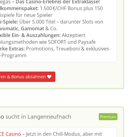
Vegas
– Das Casino-Erlebnis der Extraklasse!
llkommenspaket:
1.500 €/CHF Bonus plus 150
ispiele für neue Spieler
-Spiele:
Über 5.000 Titel – darunter Slots von
vomatic
,
Gamomat
& Co.
xible Ein- & Auszahlungen:
Akzeptiert
hlungsmethoden wie SOFORT und Paysafe
rke Extras:
Promotions, Treueboni & exklusives
P-Programm
eren & Bonus absahnen
no
sucht in
Langenneufnach
Premium
CE Casino
– Jetzt in den Chill‑Modus, aber mit