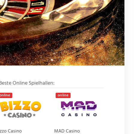
Beste Online Spielhallen:
online
online
izzo Casino
MAD Casino