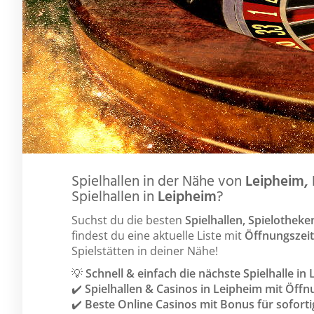
Spielhallen in der Nähe von
Leipheim,
Spielhallen in
Leipheim
?
Suchst du die besten
Spielhallen, Spielothek
findest du eine aktuelle Liste mit
Öffnungszei
Spielstätten in deiner Nähe!
💡
Schnell & einfach die nächste Spielhalle in
✔️
Spielhallen & Casinos in Leipheim mit Öffn
✔️
Beste Online Casinos mit Bonus für sofort