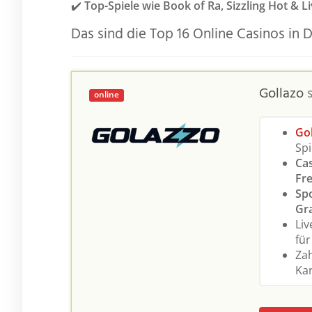
✔️
Top-Spiele wie Book of Ra, Sizzling Hot & L
Das sind die Top 16 Online Casinos in 
Gollazo
online
Go
Spi
Ca
Fre
Sp
Gr
Liv
für
Za
Kar