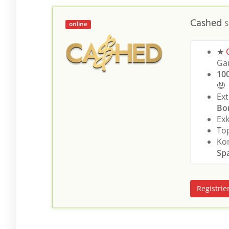
Cashed
s
online
★
Ga
10
🤑
Ext
Bo
Exk
To
Ko
Sp
Registri