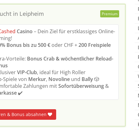
ucht in
Leipheim
Premium
Cashed
Casino
– Dein Ziel für erstklassiges Online-
ming!
0% Bonus bis zu 500 €
oder CHF +
200 Freispiele
ra-Vorteile:
Bonus Crab & wöchentlicher Reload-
nus
lusiver
VIP-Club
, ideal für High Roller
p-Spiele von
Merkur
,
Novoline
und
Bally
🎲
mfortable Zahlungen mit
Sofortüberweisung
&
arkasse
✔️
eren & Bonus absahnen