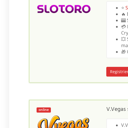
⭐
S
🔥 
🎰 
💳 
Cr
💥 
ma
🎁 
Registri
V.Vegas
online
V.