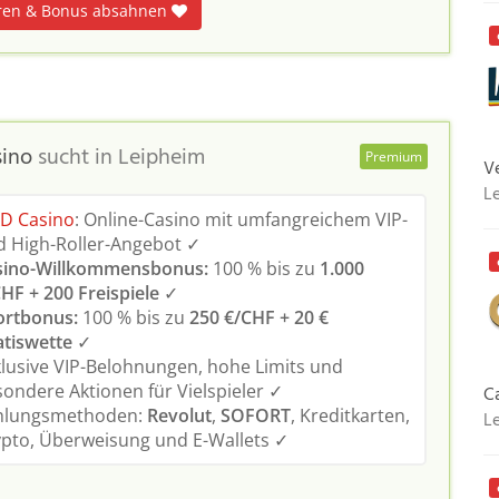
eren & Bonus absahnen
ino
sucht in
Leipheim
Premium
V
L
D Casino
: Online-Casino mit umfangreichem VIP-
d High-Roller-Angebot ✓
sino-Willkommensbonus:
100 % bis zu
1.000
HF + 200 Freispiele
✓
ortbonus:
100 % bis zu
250 €/CHF + 20 €
atiswette
✓
lusive VIP-Belohnungen, hohe Limits und
ondere Aktionen für Vielspieler ✓
C
hlungsmethoden:
Revolut
,
SOFORT
, Kreditkarten,
L
ypto, Überweisung und E-Wallets ✓