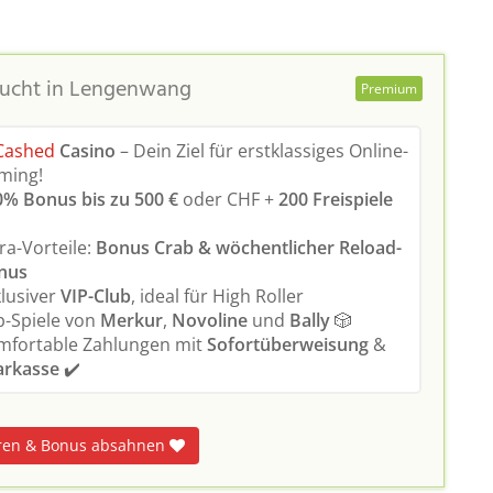
ucht in
Lengenwang
Premium
Cashed
Casino
– Dein Ziel für erstklassiges Online-
ming!
0% Bonus bis zu 500 €
oder CHF +
200 Freispiele
ra-Vorteile:
Bonus Crab & wöchentlicher Reload-
nus
lusiver
VIP-Club
, ideal für High Roller
p-Spiele von
Merkur
,
Novoline
und
Bally
🎲
mfortable Zahlungen mit
Sofortüberweisung
&
arkasse
✔️
eren & Bonus absahnen