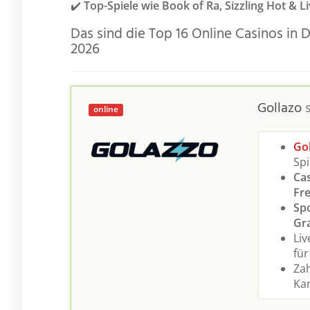
✔️
Top-Spiele wie Book of Ra, Sizzling Hot & L
Das sind die Top 16 Online Casinos in 
2026
Gollazo
online
Go
Spi
Ca
Fre
Sp
Gr
Liv
für
Za
Kar