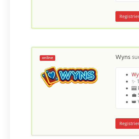
Registri
Wyns
su
online
Wy
✨ 1
🎰 
💼 
👑 
Registri