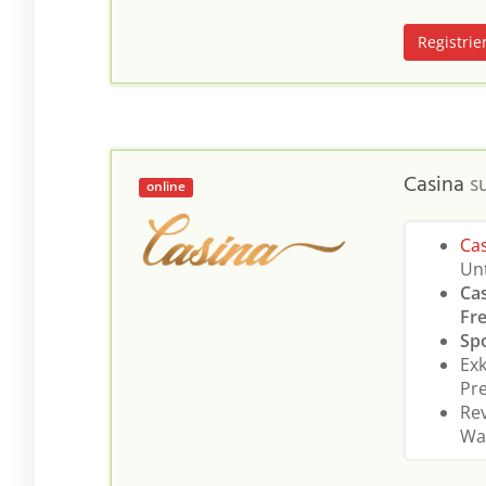
Registri
Casina
s
online
Ca
Un
Ca
Fre
Sp
Exk
Pre
Re
Wal