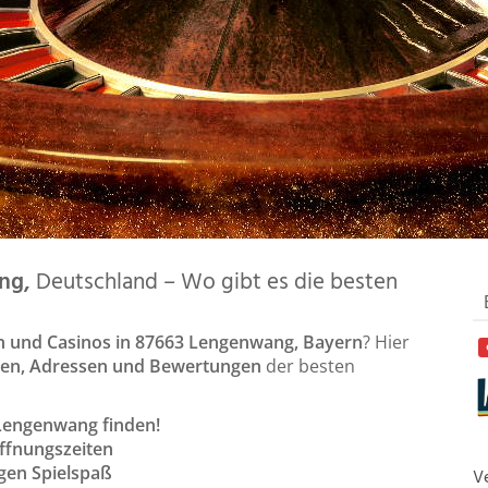
ng,
Deutschland – Wo gibt es die besten
en und Casinos in 87663 Lengenwang, Bayern
? Hier
ten, Adressen und Bewertungen
der besten
n Lengenwang finden!
Öffnungszeiten
igen Spielspaß
V