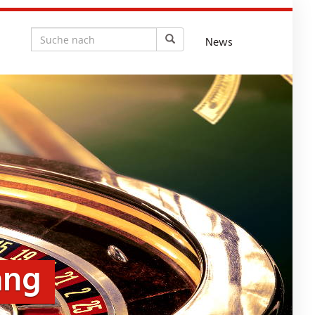
News
ang