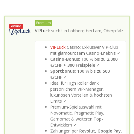
Premium
online
VIPLuck
sucht in
Lohberg bei Lam, Oberpfalz
VIPLuck
Casino: Exklusiver VIP-Club
mit glamourösem Casino-Erlebnis ✓
Casino-Bonus:
100 % bis zu
2.000
€/CHF + 300 Freispiele
✓
Sportbonus:
100 % bis zu
500
€/CHF
✓
Ideal für High Roller dank
persönlichem VIP-Manager,
luxuriösen Vorteilen & höchsten
Limits ✓
Premium-Spielauswahl mit
Novomatic, Pragmatic Play,
Gamomat & weiteren Top-
Entwicklern ✓
Zahlungen per
Revolut
,
Google Pay
,