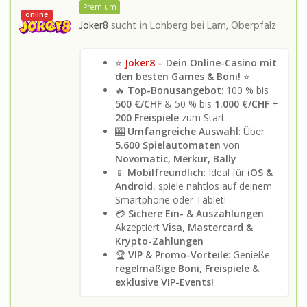
Premium
online
Joker8
sucht in
Lohberg bei Lam, Oberpfalz
⭐
Joker8
– Dein Online-Casino mit
den besten Games & Boni!
⭐
🔥
Top-Bonusangebot
: 100 % bis
500 €/CHF
& 50 % bis
1.000 €/CHF
+
200 Freispiele
zum Start
🎰
Umfangreiche Auswahl
: Über
5.600 Spielautomaten
von
Novomatic, Merkur, Bally
📱
Mobilfreundlich
: Ideal für
iOS &
Android
, spiele nahtlos auf deinem
Smartphone oder Tablet!
💳
Sichere Ein- & Auszahlungen
:
Akzeptiert
Visa, Mastercard &
Krypto-Zahlungen
🏆
VIP & Promo-Vorteile
: Genieße
regelmäßige Boni, Freispiele &
exklusive VIP-Events!