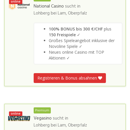
online
National Casino
sucht in
Lohberg bei Lam, Oberpfalz
100% BONUS bis 300 €/CHF
plus
150 Freispiele
✓
Großes Spieleangebot inklusive der
Novoline Spiele ✓
Neues online Casino mit TOP
Aktionen ✓
Registrieren & Bonus absahnen
Premium
online
Vegasino
sucht in
Lohberg bei Lam, Oberpfalz