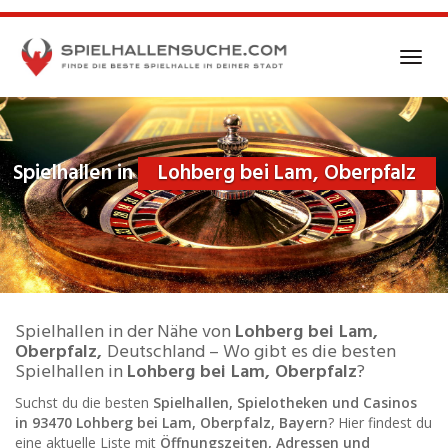
Skip
to
main
Toggl
content
navig
Spielhallen in
Lohberg bei Lam, Oberpfalz
Spielhallen in der Nähe von
Lohberg bei Lam,
Oberpfalz,
Deutschland – Wo gibt es die besten
Spielhallen in
Lohberg bei Lam, Oberpfalz
?
Suchst du die besten
Spielhallen, Spielotheken und Casinos
in 93470 Lohberg bei Lam, Oberpfalz, Bayern
? Hier findest du
eine aktuelle Liste mit
Öffnungszeiten, Adressen und