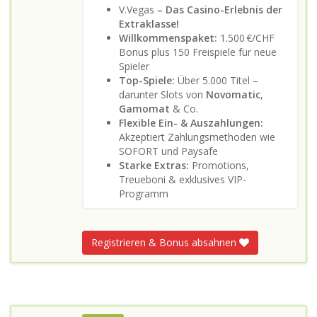
V.Vegas
– Das Casino-Erlebnis der
Extraklasse!
Willkommenspaket:
1.500 €/CHF
Bonus plus 150 Freispiele für neue
Spieler
Top-Spiele:
Über 5.000 Titel –
darunter Slots von
Novomatic
,
Gamomat
& Co.
Flexible Ein- & Auszahlungen:
Akzeptiert Zahlungsmethoden wie
SOFORT und Paysafe
Starke Extras:
Promotions,
Treueboni & exklusives VIP-
Programm
Registrieren & Bonus absahnen