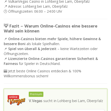
📌 VulkanVegas Casino in Lohberg bei Lam, Oberpfalz
📍 Adresse: Lohberg bei Lam, Oberpfalz
🕒 Öffnungszeiten: 06:00 – 24:00 Uhr
💡 Fazit – Warum Online-Casinos eine bessere
Wahl sein können
📌
Online-Casinos bieten mehr Spiele, höhere Gewinne &
bessere Boni
als lokale Spielhallen.
📌
Spiel von überall & jederzeit
– keine Wartezeiten oder
Öffnungszeiten.
📌
Lizenzierte Online-Casinos garantieren Sicherheit &
Fairness
für Spieler in Deutschland.
🎰 Jetzt beste Online Casinos entdecken & 100%
Willkommensbonus sichern!
Premium
online
V.Vegas
sucht in
Lohberg bei Lam, Oberpfalz