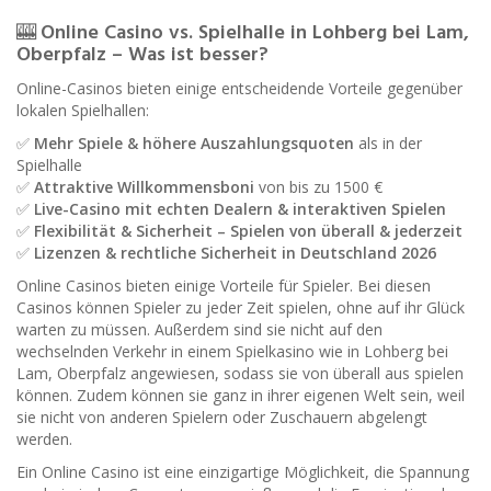
🎰
Online Casino vs. Spielhalle in Lohberg bei Lam,
Oberpfalz – Was ist besser?
Online-Casinos bieten einige entscheidende Vorteile gegenüber
lokalen Spielhallen:
✅
Mehr Spiele & höhere Auszahlungsquoten
als in der
Spielhalle
✅
Attraktive Willkommensboni
von bis zu 1500 €
✅
Live-Casino mit echten Dealern & interaktiven Spielen
✅
Flexibilität & Sicherheit – Spielen von überall & jederzeit
✅
Lizenzen & rechtliche Sicherheit in Deutschland 2026
Online Casinos bieten einige Vorteile für Spieler. Bei diesen
Casinos können Spieler zu jeder Zeit spielen, ohne auf ihr Glück
warten zu müssen. Außerdem sind sie nicht auf den
wechselnden Verkehr in einem Spielkasino wie in Lohberg bei
Lam, Oberpfalz angewiesen, sodass sie von überall aus spielen
können. Zudem können sie ganz in ihrer eigenen Welt sein, weil
sie nicht von anderen Spielern oder Zuschauern abgelengt
werden.
Ein Online Casino ist eine einzigartige Möglichkeit, die Spannung