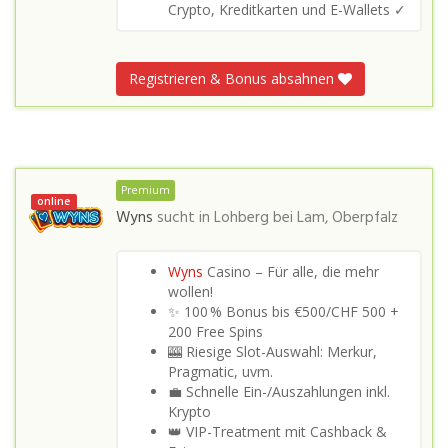
Crypto, Kreditkarten und E-Wallets ✓
Registrieren & Bonus absahnen
Premium
online
Wyns
sucht in
Lohberg bei Lam, Oberpfalz
Wyns
Casino – Für alle, die mehr
wollen!
✨ 100 % Bonus bis €500/CHF 500 +
200 Free Spins
🎰 Riesige Slot-Auswahl: Merkur,
Pragmatic, uvm.
💼 Schnelle Ein-/Auszahlungen inkl.
Krypto
👑 VIP-Treatment mit Cashback &