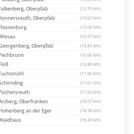
Falkenberg, Oberpfalz
(13.79 km)
Konnersreuth, Oberpfalz
(15.02 km)
Flossenbürg
(15.08 km)
Wiesau
(15.57 km)
Georgenberg, Oberpfalz
(15.85 km)
Pechbrunn
(16.66 km)
Floß
(16.88 km)
Fuchsmühl
(17.05 km)
Schirnding
(17.61 km)
Püchersreuth
(17.65 km)
Arzberg, Oberfranken
(18.07 km)
Hohenberg an der Eger
(18.38 km)
Waidhaus
(18.49 km)