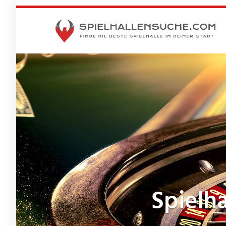
Skip
to
main
content
Spielha