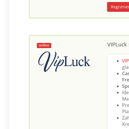
Registri
VIPLuck
online
VI
gl
Ca
Fre
Sp
Ide
Man
Pr
Pl
Za
Kre