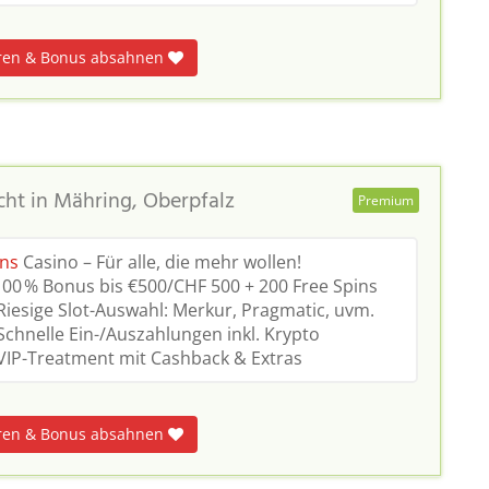
eren & Bonus absahnen
cht in
Mähring, Oberpfalz
Premium
ns
Casino – Für alle, die mehr wollen!
00 % Bonus bis €500/CHF 500 + 200 Free Spins
Riesige Slot-Auswahl: Merkur, Pragmatic, uvm.
Schnelle Ein-/Auszahlungen inkl. Krypto
VIP-Treatment mit Cashback & Extras
eren & Bonus absahnen