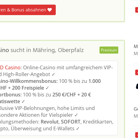
eren & Bonus absahnen
M
ino
sucht in
Mähring, Oberpfalz
Premium
M
D Casino
: Online-Casino mit umfangreichem VIP-
d High-Roller-Angebot ✓
sino-Willkommensbonus:
100 % bis zu
1.000
HF + 200 Freispiele
✓
ortbonus:
100 % bis zu
250 €/CHF + 20 €
atiswette
✓
lusive VIP-Belohnungen, hohe Limits und
G
ondere Aktionen für Vielspieler ✓
M
hlungsmethoden:
Revolut
,
SOFORT
, Kreditkarten,
ypto, Überweisung und E-Wallets ✓