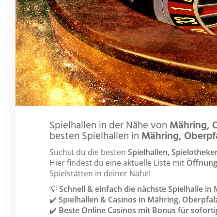
Spielhallen in der Nähe von
Mähring, 
besten Spielhallen in
Mähring, Oberpf
Suchst du die besten
Spielhallen, Spielothek
Hier findest du eine aktuelle Liste mit
Öffnung
Spielstätten in deiner Nähe!
💡
Schnell & einfach die nächste Spielhalle in
✔️
Spielhallen & Casinos in Mähring, Oberpfal
✔️
Beste Online Casinos mit Bonus für sofort