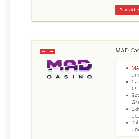
Registri
MAD Cas
online
MA
un
Ca
€/C
Sp
Gr
Exk
bes
Za
Cr