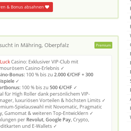
eren & Bonus absahnen
sucht in
Mähring, Oberpfalz
Premium
PLuck
Casino: Exklusiver VIP-Club mit
amourösem Casino-Erlebnis ✓
sino-Bonus:
100 % bis zu
2.000 €/CHF + 300
ispiele
✓
ortbonus:
100 % bis zu
500 €/CHF
✓
al für High Roller dank persönlichem VIP-
ager, luxuriösen Vorteilen & höchsten Limits ✓
emium-Spielauswahl mit Novomatic, Pragmatic
ay, Gamomat & weiteren Top-Entwicklern ✓
hlungen per
Revolut
,
Google Pay
, Crypto,
ditkarten und E-Wallets ✓