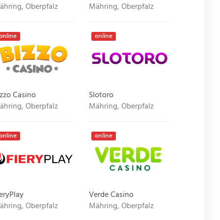
ähring, Oberpfalz
Mähring, Oberpfalz
online
online
izzo Casino
Slotoro
ähring, Oberpfalz
Mähring, Oberpfalz
online
online
eryPlay
Verde Casino
ähring, Oberpfalz
Mähring, Oberpfalz