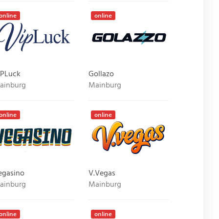
online
online
IPLuck
Gollazo
ainburg
Mainburg
online
online
egasino
V.Vegas
ainburg
Mainburg
online
online