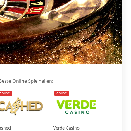
Beste Online Spielhallen:
online
online
ashed
Verde Casino