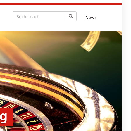
News
g