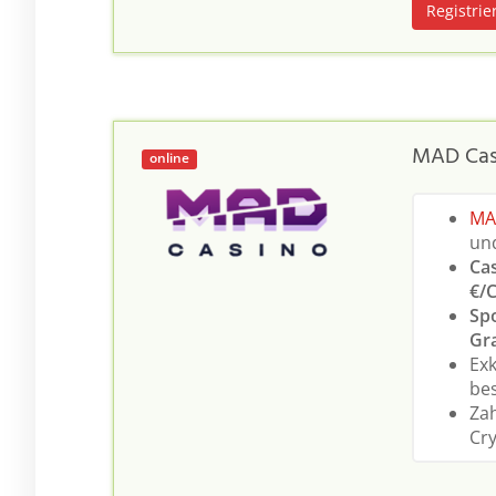
Registri
MAD Cas
online
MA
un
Ca
€/C
Sp
Gr
Exk
bes
Za
Cr