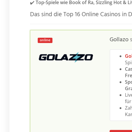
✔️
Top-Spiele wie Book of Ra, Sizzling Hot & L
Das sind die Top 16 Online Casinos in 
Gollazo
online
Go
Spi
Ca
Fre
Sp
Gr
Liv
für
Za
Kar