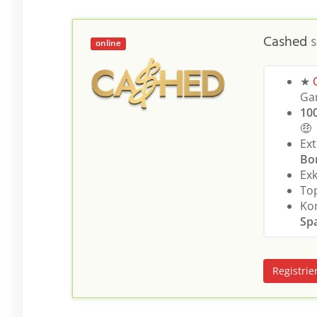
Cashed
s
online
★
Ga
10
🤑
Ext
Bo
Exk
To
Ko
Sp
Registri