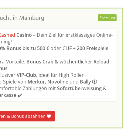
ucht in
Mainburg
Premium
Cashed
Casino
– Dein Ziel für erstklassiges Online-
ming!
0% Bonus bis zu 500 €
oder CHF +
200 Freispiele
ra-Vorteile:
Bonus Crab & wöchentlicher Reload-
nus
lusiver
VIP-Club
, ideal für High Roller
p-Spiele von
Merkur
,
Novoline
und
Bally
🎲
mfortable Zahlungen mit
Sofortüberweisung
&
arkasse
✔️
eren & Bonus absahnen