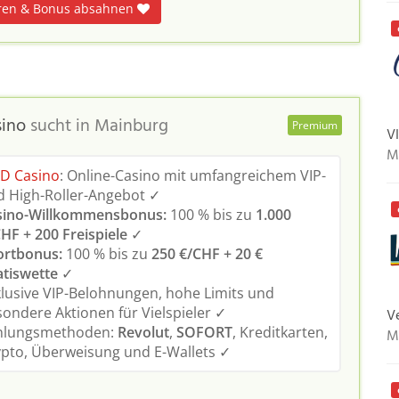
eren & Bonus absahnen
ino
sucht in
Mainburg
Premium
V
M
D Casino
: Online-Casino mit umfangreichem VIP-
d High-Roller-Angebot ✓
sino-Willkommensbonus:
100 % bis zu
1.000
HF + 200 Freispiele
✓
ortbonus:
100 % bis zu
250 €/CHF + 20 €
atiswette
✓
lusive VIP-Belohnungen, hohe Limits und
ondere Aktionen für Vielspieler ✓
V
hlungsmethoden:
Revolut
,
SOFORT
, Kreditkarten,
M
ypto, Überweisung und E-Wallets ✓