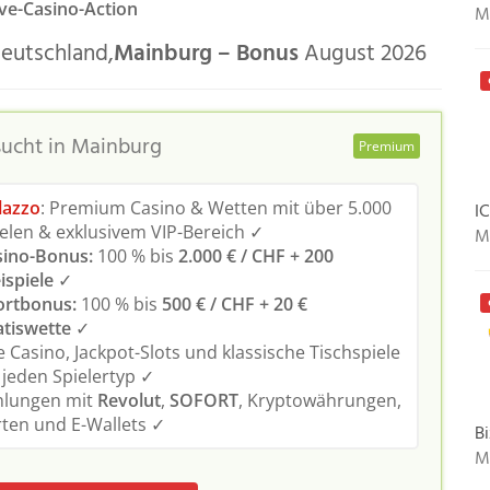
ive-Casino-Action
M
Deutschland,
Mainburg – Bonus
August 2026
sucht in
Mainburg
Premium
lazzo
: Premium Casino & Wetten mit über 5.000
I
elen & exklusivem VIP-Bereich ✓
M
sino-Bonus:
100 % bis
2.000 € / CHF + 200
ispiele
✓
ortbonus:
100 % bis
500 € / CHF + 20 €
atiswette
✓
e Casino, Jackpot-Slots und klassische Tischspiele
 jeden Spielertyp ✓
hlungen mit
Revolut
,
SOFORT
, Kryptowährungen,
ten und E-Wallets ✓
B
M