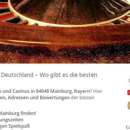
,
Deutschland – Wo gibt es die besten
en und Casinos in 84048 Mainburg, Bayern
? Hier
ten, Adressen und Bewertungen
der besten
 Mainburg finden!
nungszeiten
igen Spielspaß
C