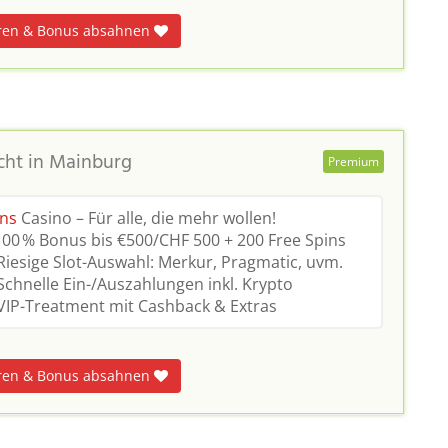
eren & Bonus absahnen
cht in
Mainburg
Premium
ns
Casino – Für alle, die mehr wollen!
00 % Bonus bis €500/CHF 500 + 200 Free Spins
Riesige Slot-Auswahl: Merkur, Pragmatic, uvm.
Schnelle Ein-/Auszahlungen inkl. Krypto
VIP-Treatment mit Cashback & Extras
eren & Bonus absahnen