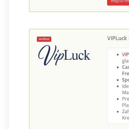
Registri
VIPLuck
online
VI
gl
Ca
Fre
Sp
Ide
Man
Pr
Pl
Za
Kre