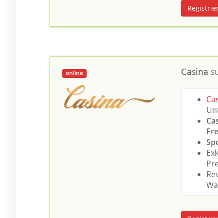
Registri
Casina
s
online
Ca
Un
Ca
Fre
Sp
Exk
Pre
Re
Wal